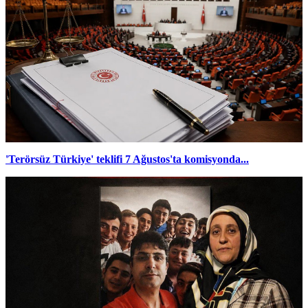
'Terörsüz Türkiye' teklifi 7 Ağustos'ta komisyonda...