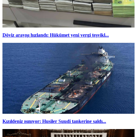
Döviz arayışı hızlandı: Hükümet yeni vergi teşvikl...
Kızıldeniz ısınıyor: Husiler Suudi tankerine saldı...