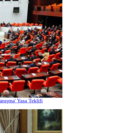
nışma' Yasa Teklifi