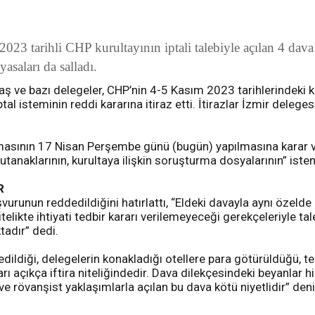
3 tarihli CHP kurultayının iptali talebiyle açılan 4 dava 
asaları da salladı.
ş ve bazı delegeler, CHP’nin 4-5 Kasım 2023 tarihlerindeki ku
iptal isteminin reddi kararına itiraz etti. İtirazlar İzmir dele
masının 17 Nisan Perşembe günü (bugün) yapılmasına karar v
tutanaklarının, kurultaya ilişkin soruşturma dosyalarının” ist
R
un reddedildiğini hatırlattı, “Eldeki davayla aynı özelde aç
likte ihtiyati tedbir kararı verilemeyeceği gerekçeleriyle ta
tadır” dedi.
ildiği, delegelerin konakladığı otellere para götürüldüğü, tel
rı açıkça iftira niteliğindedir. Dava dilekçesindeki beyanla
 rövanşist yaklaşımlarla açılan bu dava kötü niyetlidir” denil