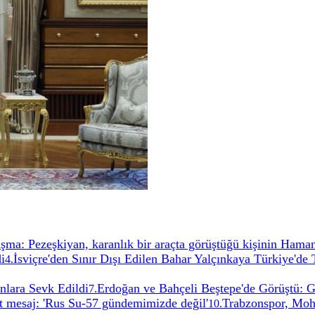
uşma: Pezeşkiyan, karanlık bir araçta görüştüğü kişinin Ham
i
İsviçre'den Sınır Dışı Edilen Bahar Yalçınkaya Türkiye'de 
4
.
lara Sevk Edildi
Erdoğan ve Bahçeli Beştepe'de Görüştü: G
7
.
 mesaj: 'Rus Su-57 gündemimizde değil'
Trabzonspor, Moha
10
.