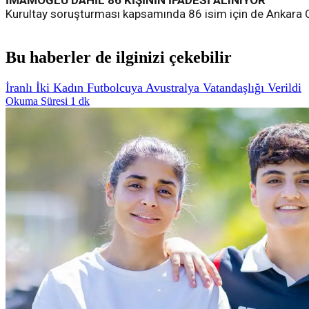
İMAMOĞLU DAHİL 86 KİŞİNİN İFADESİ ALINIYOR
Kurultay soruşturması kapsamında 86 isim için de Ankara C
Bu haberler de ilginizi çekebilir
İranlı İki Kadın Futbolcuya Avustralya Vatandaşlığı Verildi
Okuma Süresi 1 dk