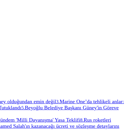
aney olduğundan emin değil
Marine One’da tehlikeli anlar:
3
.
Tutuklandı
Beyoğlu Belediye Başkanı Güney'in Göreve
5
.
ündem 'Milli Dayanışma' Yasa Teklifi
Rus roketleri
8
.
med Salah'ın kazanacağı ücreti ve sözleşme detaylarını