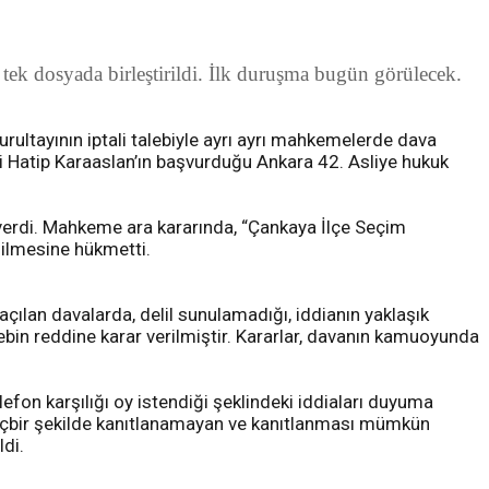
tek dosyada birleştirildi. İlk duruşma bugün görülecek.
rultayının iptali talebiyle ayrı ayrı mahkemelerde dava
gesi Hatip Karaaslan’ın başvurduğu Ankara 42. Asliye hukuk
erdi. Mahkeme ara kararında, “Çankaya İlçe Seçim
enilmesine hükmetti.
ılan davalarda, delil sunulamadığı, iddianın yaklaşık
lebin reddine karar verilmiştir. Kararlar, davanın kamuoyunda
efon karşılığı oy istendiği şeklindeki iddiaları duyuma
r hiçbir şekilde kanıtlanamayan ve kanıtlanması mümkün
di.