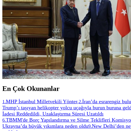
En Çok Okunanlar
MHP İstanbul Milletvekili Yönter,
İran’da esrarengiz bul
1
.
2
.
Trump’ı taşıyan helikopter yolcu uçağıyla burun buruna geld
İadesi Reddedildi, Uzaklaştırma Süresi Uzatıldı
TBMM'de Borç Yapılandırma ve Silme Teklifleri Komisyon
6
.
Ukrayna’da büyük yıkımlara neden oldu
New Delhi’den net
9
.