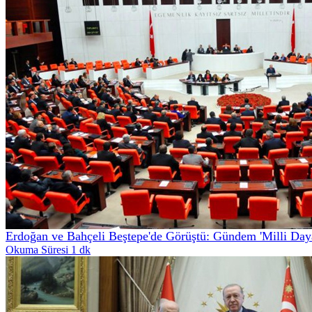
Erdoğan ve Bahçeli Beştepe'de Görüştü: Gündem 'Milli Daya
Okuma Süresi 1 dk