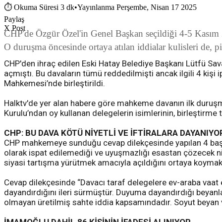
⏱
Okuma Süresi 3 dk
•
Yayınlanma Perşembe, Nisan 17 2025
Paylaş
X Post
CHP'de Özgür Özel'in Genel Başkan seçildiği 4-5 Kasım 202
O duruşma öncesinde ortaya atılan iddialar kulisleri de, piy
CHP'den ihraç edilen Eski Hatay Belediye Başkanı Lütfü Sava
açmıştı. Bu davaların tümü reddedilmişti ancak ilgili 4 kişi 
Mahkemesi’nde birleştirildi.
Halktv'de yer alan habere göre mahkeme davanın ilk duruş
Kurulu’ndan oy kullanan delegelerin isimlerinin, birleştirme 
CHP: BU DAVA KÖTÜ NİYETLİ VE İFTİRALARA DAYANIYO
CHP mahkemeye sunduğu cevap dilekçesinde yapılan 4 başvurun
olarak ispat edilemediği ve uyuşmazlığı esastan çözecek nite
siyasi tartışma yürütmek amacıyla açıldığını ortaya koymak
Cevap dilekçesinde “Davacı taraf delegelere ev-araba vaat ed
dayandırdığını ileri sürmüştür. Duyuma dayandırdığı beyanla
olmayan üretilmiş sahte iddia kapsamındadır. Soyut beyan ve