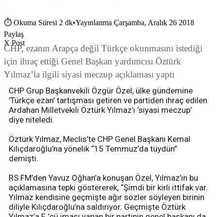
⏱
Okuma Süresi 2 dk
•
Yayınlanma Çarşamba, Aralık 26 2018
Paylaş
X Post
CHP, ezanın Arapça değil Türkçe okunmasını istediği
için ihraç ettiği Genel Başkan yardımcısı Öztürk
Yılmaz’la ilgili siyasi meczup açıklaması yaptı
CHP Grup Başkanvekili Özgür Özel, ülke gündemine
'Türkçe ezan' tartışması getiren ve partiden ihraç edilen
Ardahan Milletvekili Öztürk Yılmaz’ı ‘siyasi meczup’
diye niteledi.
Öztürk Yılmaz, Meclis’te CHP Genel Başkanı Kemal
Kılıçdaroğlu’na yönelik “15 Temmuz’da tüydün”
demişti.
RS FM’den Yavuz Oğhan’a konuşan Özel, Yılmaz’ın bu
açıklamasına tepki göstererek, “Şimdi bir kirli ittifak var.
Yılmaz kendisine geçmişte ağır sözler söyleyen birinin
diliyle Kılıçdaroğlu’na saldırıyor. Geçmişte Öztürk
Yılmaz’a F..’cü iması yapan bir partinin genel başkanı da