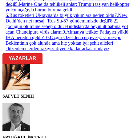
değil
5
.
Marine One’da tehlikeli anlar: Trump’ı taşıyan helikopter
yolcu uçağıyla burun buruna geldi
6
.
Rus roketleri Ukrayna’da büyük yıkımlara neden oldu
7
.
New
Delhi’den net mesaj: 'Rus Su-57 gündemimizde değil'
8
.
22
çocuğun ölümüne sebep oldu: Hindistan'da beyin iltihabına yol
açan Chandipura virüs alarmı
9
.
Almanya tetikte: Patlayıcı yüklü
İHA nereden geldi?
10
.
Özgür Özel'den çerçeve yasa mesajı:
Beklentinin çok altında ama hiç yoktan iyi; şehit aileleri
'düzenlemelerden razıyız' diyene kadar arkalarındayız
YAZARLAR
SAFVET SENİH
ERTUĞRUL İNCEKUL