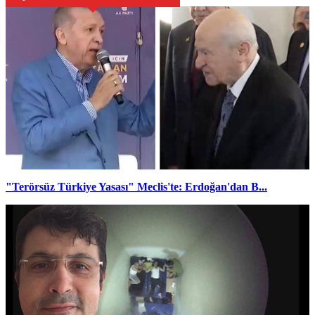
"Terörsüz Türkiye Yasası" Meclis'te: Erdoğan'dan B...