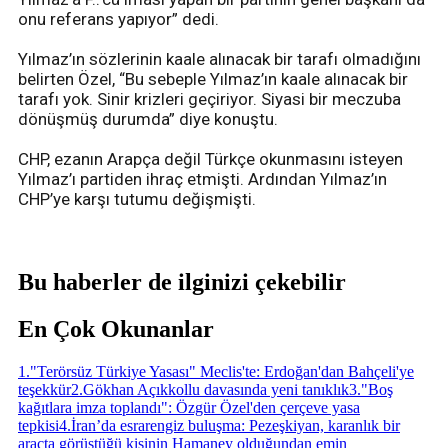
onu referans yapıyor” dedi.
Yılmaz’ın sözlerinin kaale alınacak bir tarafı olmadığını
belirten Özel, “Bu sebeple Yılmaz’ın kaale alınacak bir
tarafı yok. Sinir krizleri geçiriyor. Siyasi bir meczuba
dönüşmüş durumda” diye konuştu.
CHP, ezanın Arapça değil Türkçe okunmasını isteyen
Yılmaz’ı partiden ihraç etmişti. Ardından Yılmaz’ın
CHP’ye karşı tutumu değişmişti.
Bu haberler de ilginizi çekebilir
En Çok Okunanlar
1
.
"Terörsüz Türkiye Yasası" Meclis'te: Erdoğan'dan Bahçeli'ye
teşekkür
2
.
Gökhan Açıkkollu davasında yeni tanıklık
3
.
"Boş
kağıtlara imza toplandı": Özgür Özel'den çerçeve yasa
tepkisi
4
.
İran’da esrarengiz buluşma: Pezeşkiyan, karanlık bir
araçta görüştüğü kişinin Hamaney olduğundan emin