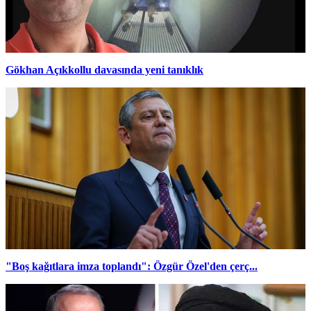
Gökhan Açıkkollu davasında yeni tanıklık
"Boş kağıtlara imza toplandı": Özgür Özel'den çerç...