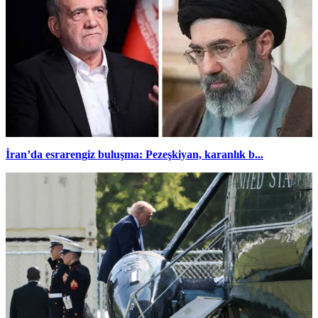
İran’da esrarengiz buluşma: Pezeşkiyan, karanlık b...