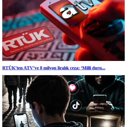
RTÜK’ten ATV’ye 8 milyon liralık ceza: ‘Milli duru...