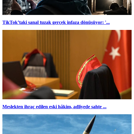
TikTok’taki sanal tuzak gerçek infaza dönüşüyor: '...
Meslekten ihraç edilen eski hâkim, adliyede sahte ...