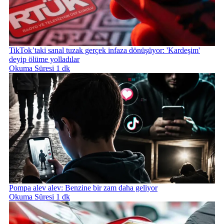
TikTok’taki sanal tuzak gerçek infaza dönüşüyor: 'Kardeşim'
deyip ölüme yolladılar
Okuma Süresi 1 dk
Pompa alev alev: Benzine bir zam daha geliyor
Okuma Süresi 1 dk