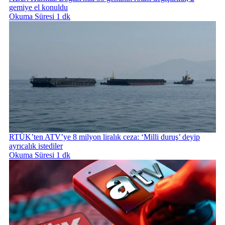
gemiye el konuldu
Okuma Süresi 1 dk
RTÜK’ten ATV’ye 8 milyon liralık ceza: ‘Milli duruş’ deyip
ayrıcalık istediler
Okuma Süresi 1 dk