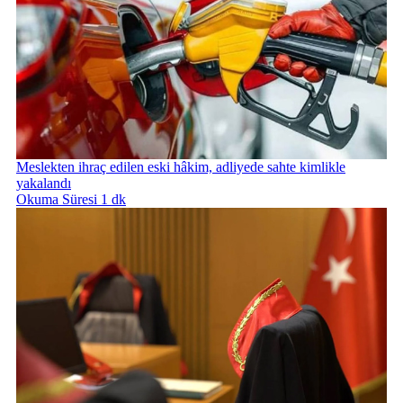
Meslekten ihraç edilen eski hâkim, adliyede sahte kimlikle
yakalandı
Okuma Süresi 1 dk