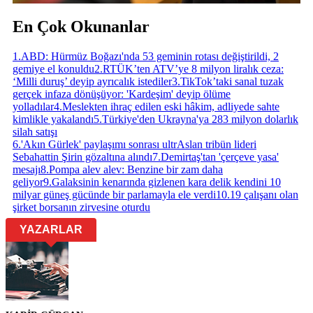
En Çok Okunanlar
1
.
ABD: Hürmüz Boğazı'nda 53 geminin rotası değiştirildi, 2
gemiye el konuldu
2
.
RTÜK’ten ATV’ye 8 milyon liralık ceza:
‘Milli duruş’ deyip ayrıcalık istediler
3
.
TikTok’taki sanal tuzak
gerçek infaza dönüşüyor: 'Kardeşim' deyip ölüme
yolladılar
4
.
Meslekten ihraç edilen eski hâkim, adliyede sahte
kimlikle yakalandı
5
.
Türkiye'den Ukrayna'ya 283 milyon dolarlık
silah satışı
6
.
'Akın Gürlek' paylaşımı sonrası ultrAslan tribün lideri
Sebahattin Şirin gözaltına alındı
7
.
Demirtaş'tan 'çerçeve yasa'
mesajı
8
.
Pompa alev alev: Benzine bir zam daha
geliyor
9
.
Galaksinin kenarında gizlenen kara delik kendini 10
milyar güneş gücünde bir parlamayla ele verdi
10
.
19 çalışanı olan
şirket borsanın zirvesine oturdu
YAZARLAR