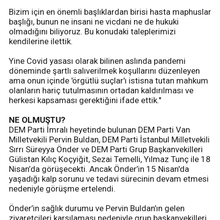
Bizim için en önemli başlıklardan birisi hasta maphuslar
başlığı, bunun ne insani ne vicdani ne de hukuki
olmadığını biliyoruz. Bu konudaki taleplerimizi
kendilerine ilettik.
Yine Covid yasası olarak bilinen aslında pandemi
döneminde şartlı salıverilmek koşullarını düzenleyen
ama onun içinde 'örgütlü suçlar'ı istisna tutan mahkum
olanların hariç tutulmasının ortadan kaldırılması ve
herkesi kapsaması gerektiğini ifade ettik.''
NE OLMUŞTU?
DEM Parti İmralı heyetinde bulunan DEM Parti Van
Milletvekili Pervin Buldan, DEM Parti İstanbul Milletvekili
Sırrı Süreyya Önder ve DEM Parti Grup Başkanvekilleri
Gülistan Kılıç Koçyiğit, Sezai Temelli, Yılmaz Tunç ile 18
Nisan’da görüşecekti. Ancak Önder’in 15 Nisan'da
yaşadığı kalp sorunu ve tedavi sürecinin devam etmesi
nedeniyle görüşme ertelendi.
Önder’in sağlık durumu ve Pervin Buldan’ın gelen
ziyaretçileri karşılaması nedeniyle grup başkanvekilleri