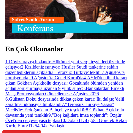
En Çok Okunanlar
1
.
Döviz arayışı hızlandı: Hükümet yeni vergi teşvikleri üzerinde
çalışıyor
2
.
Kızıldeniz ısınıyor: Husiler Suudi tankerine saldırı
düzenlediklerini açıkladı
3
.
'Terörsüz Türkiye' teklifi 7 Ağustos'ta
komisyonda, 9 Ağustos'ta Genel Kurul'da
4
.
AYM'den ihlal kararı
çıkan Gökhan Açıkkollu dosyası: Gözaltında ölümden yeniden
açılan soruşturmaya uzanan 9 yıllık süreç
5
.
Bankalardan Emekli
Maaş Promosyonları Güncellemesi: Ağustos 2026
6
.
Gülistan Doku dosyasında dikkat çeken karar: İki dalgıç 'delil
karartma' iddiasıyla tutuklandı
7
.
"Terörsüz Türkiye Yasası"
Meclis'te: Erdoğan'dan Bahçeli'ye teşekkür
8
.
Gökhan Açıkkollu
davasında yeni tanıklık
9
.
"Boş kağıtlara imza toplandı": Özgür
Özel'den çerçeve yasa tepkisi
10
.
Dolar/TL 47,58'i Görerek Rekor
Kırdı, Euro/TL 54,94'e Yaklaştı