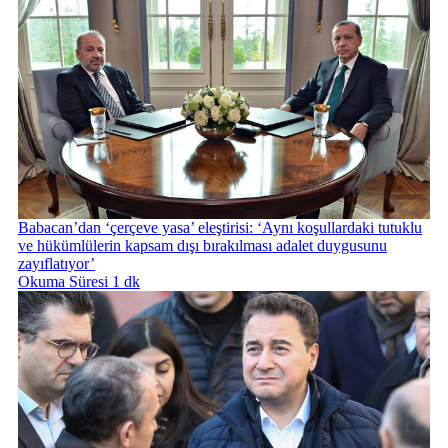
Babacan’dan ‘çerçeve yasa’ eleştirisi: ‘Aynı koşullardaki tutuklu
ve hükümlülerin kapsam dışı bırakılması adalet duygusunu
zayıflatıyor’
Okuma Süresi 1 dk