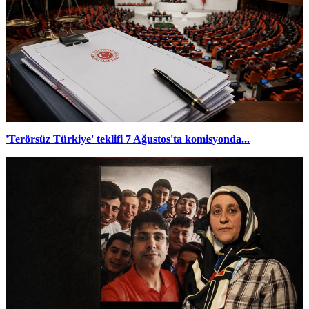
'Terörsüz Türkiye' teklifi 7 Ağustos'ta komisyonda...