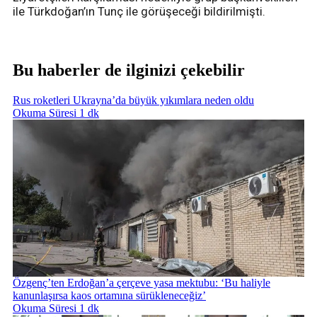
ile Türkdoğan’ın Tunç ile görüşeceği bildirilmişti.
Bu haberler de ilginizi çekebilir
Rus roketleri Ukrayna’da büyük yıkımlara neden oldu
Okuma Süresi 1 dk
Özgenç’ten Erdoğan’a çerçeve yasa mektubu: ‘Bu haliyle
kanunlaşırsa kaos ortamına sürükleneceğiz’
Okuma Süresi 1 dk