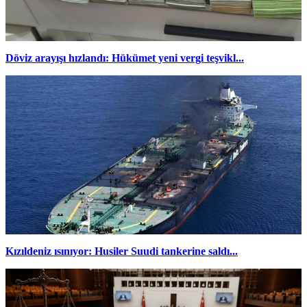
Döviz arayışı hızlandı: Hükümet yeni vergi teşvikl...
Kızıldeniz ısınıyor: Husiler Suudi tankerine saldı...