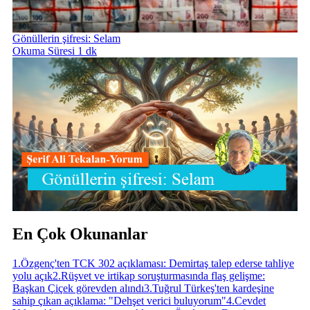
Gönüllerin şifresi: Selam
Okuma Süresi 1 dk
En Çok Okunanlar
1
.
Özgenç'ten TCK 302 açıklaması: Demirtaş talep ederse tahliye
yolu açık
2
.
Rüşvet ve irtikap soruşturmasında flaş gelişme:
Başkan Çiçek görevden alındı
3
.
Tuğrul Türkeş'ten kardeşine
sahip çıkan açıklama: "Dehşet verici buluyorum"
4
.
Cevdet