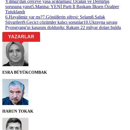
Yılmaz'dan çerçeve yasa açıklaması: Öcalan ve Demirtaş
sorusuna yanıt
5
.
Manisa: YENİ Parti İl Başkanı İlksen Özalper
Tutuklandı
6
.
Hayalimiz var mı?
7
.
Gönüllerin şifresi: Selam
8
.
Şafak
Süvarileri
9
.
Geçici çözümler kalıcı sorunlar
10
.
Ukrayna savaşı
Pyongyang'ın kasasını doldurdu: Rakam 22 milyar doları buldu
YAZARLAR
ESRA BÜYÜKCOMBAK
HARUN TOKAK