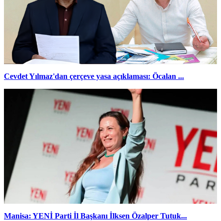
Cevdet Yılmaz'dan çerçeve yasa açıklaması: Öcalan ...
Manisa: YENİ Parti İl Başkanı İlksen Özalper Tutuk...