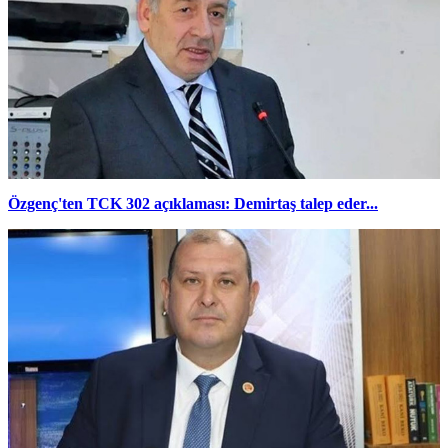
Özgenç'ten TCK 302 açıklaması: Demirtaş talep eder...