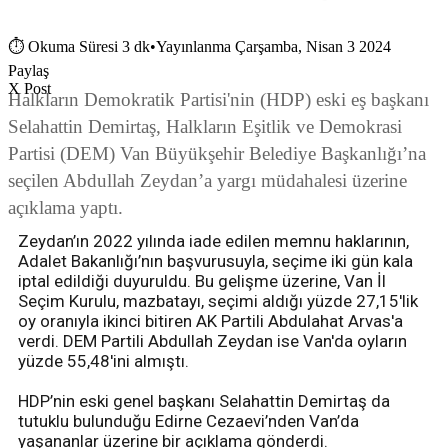
⏱
Okuma Süresi 3 dk
•
Yayınlanma Çarşamba, Nisan 3 2024
Paylaş
X Post
Halkların Demokratik Partisi'nin (HDP) eski eş başkanı
Selahattin Demirtaş, Halkların Eşitlik ve Demokrasi
Partisi (DEM) Van Büyükşehir Belediye Başkanlığı’na
seçilen Abdullah Zeydan’a yargı müdahalesi üzerine
açıklama yaptı.
Zeydan’ın 2022 yılında iade edilen memnu haklarının,
Adalet Bakanlığı’nın başvurusuyla, seçime iki gün kala
iptal edildiği duyuruldu. Bu gelişme üzerine, Van İl
Seçim Kurulu, mazbatayı, seçimi aldığı yüzde 27,15'lik
oy oranıyla ikinci bitiren AK Partili Abdulahat Arvas'a
verdi. DEM Partili Abdullah Zeydan ise Van'da oyların
yüzde 55,48'ini almıştı.
HDP’nin eski genel başkanı Selahattin Demirtaş da
tutuklu bulunduğu Edirne Cezaevi’nden Van’da
yaşananlar üzerine bir açıklama gönderdi.