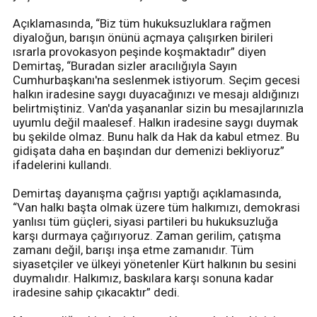
Açıklamasında, “Biz tüm hukuksuzluklara rağmen
diyaloğun, barışın önünü açmaya çalışırken birileri
ısrarla provokasyon peşinde koşmaktadır” diyen
Demirtaş, “Buradan sizler aracılığıyla Sayın
Cumhurbaşkanı'na seslenmek istiyorum. Seçim gecesi
halkın iradesine saygı duyacağınızı ve mesajı aldığınızı
belirtmiştiniz. Van'da yaşananlar sizin bu mesajlarınızla
uyumlu değil maalesef. Halkın iradesine saygı duymak
bu şekilde olmaz. Bunu halk da Hak da kabul etmez. Bu
gidişata daha en başından dur demenizi bekliyoruz”
ifadelerini kullandı.
Demirtaş dayanışma çağrısı yaptığı açıklamasında,
“Van halkı başta olmak üzere tüm halkımızı, demokrasi
yanlısı tüm güçleri, siyasi partileri bu hukuksuzluğa
karşı durmaya çağırıyoruz. Zaman gerilim, çatışma
zamanı değil, barışı inşa etme zamanıdır. Tüm
siyasetçiler ve ülkeyi yönetenler Kürt halkının bu sesini
duymalıdır. Halkımız, baskılara karşı sonuna kadar
iradesine sahip çıkacaktır” dedi.