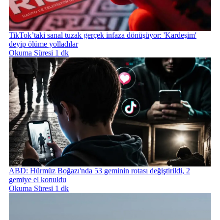
TikTok’taki sanal tuzak gerçek infaza dönüşüyor: 'Kardeşim'
deyip ölüme yolladılar
Okuma Süresi 1 dk
ABD: Hürmüz Boğazı'nda 53 geminin rotası değiştirildi, 2
gemiye el konuldu
Okuma Süresi 1 dk