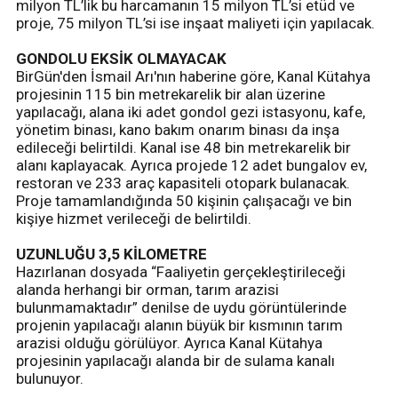
milyon TL’lik bu harcamanın 15 milyon TL’si etüd ve
proje, 75 milyon TL’si ise inşaat maliyeti için yapılacak.
GONDOLU EKSİK OLMAYACAK
BirGün'den İsmail Arı'nın haberine göre, Kanal Kütahya
projesinin 115 bin metrekarelik bir alan üzerine
yapılacağı, alana iki adet gondol gezi istasyonu, kafe,
yönetim binası, kano bakım onarım binası da inşa
edileceği belirtildi. Kanal ise 48 bin metrekarelik bir
alanı kaplayacak. Ayrıca projede 12 adet bungalov ev,
restoran ve 233 araç kapasiteli otopark bulanacak.
Proje tamamlandığında 50 kişinin çalışacağı ve bin
kişiye hizmet verileceği de belirtildi.
UZUNLUĞU 3,5 KİLOMETRE
Hazırlanan dosyada “Faaliyetin gerçekleştirileceği
alanda herhangi bir orman, tarım arazisi
bulunmamaktadır” denilse de uydu görüntülerinde
projenin yapılacağı alanın büyük bir kısmının tarım
arazisi olduğu görülüyor. Ayrıca Kanal Kütahya
projesinin yapılacağı alanda bir de sulama kanalı
bulunuyor.