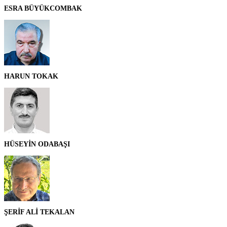
ESRA BÜYÜKCOMBAK
HARUN TOKAK
HÜSEYİN ODABAŞI
ŞERİF ALİ TEKALAN