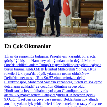
En Çok Okunanlar
1
.
İran’da esrarengiz buluşma: Pezeşkiyan, karanlık bir araçta
görüştüğü kişinin Hamaney olduğundan emin değil
2
.
Marine
One’da tehlikeli anlar: Trump’ı taşıyan helikopter yolcu uçağıyla
burun buruna geldi
3
.
MHP İstanbul Milletvekili Yönter,
4
.
Rus
roketleri Ukrayna’da büyük yıkımlara neden oldu
5
.
New
Delhi’den net mesaj: 'Rus Su-57 gündemimizde değil'
6
.
Trabzonspor, Mohamed Salah'ın kazanacağı ücreti ve sözleşme
detaylarını açıkladı
7
.
22 çocuğun ölümüne sebep oldu:
Hindistan'da beyin iltihabına yol açan Chandipura virüs
alarmı
8
.
Almanya tetikte: Patlayıcı yüklü İHA nereden geldi?
9
.
Özgür Özel'den çerçeve yasa mesajı: Beklentinin çok altında
ama hiç yoktan iyi; şehit aileleri 'düzenlemelerden razıyız' diyene