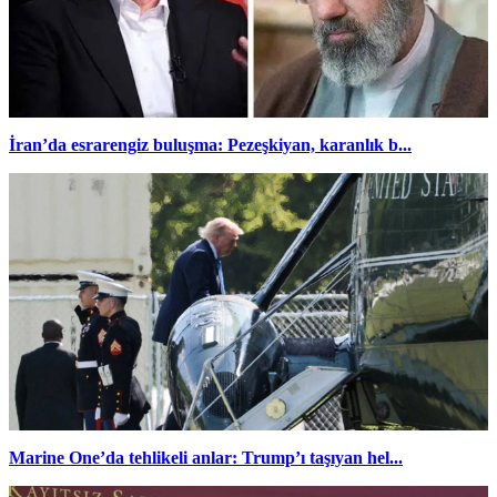
İran’da esrarengiz buluşma: Pezeşkiyan, karanlık b...
Marine One’da tehlikeli anlar: Trump’ı taşıyan hel...