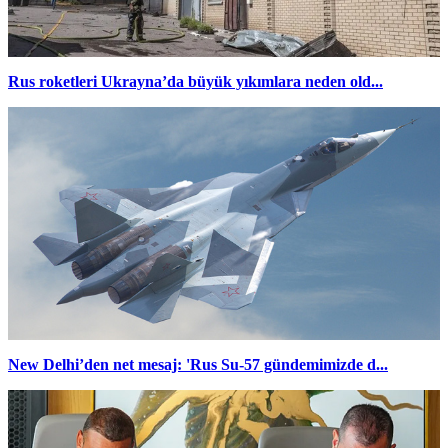
Rus roketleri Ukrayna’da büyük yıkımlara neden old...
New Delhi’den net mesaj: 'Rus Su-57 gündemimizde d...