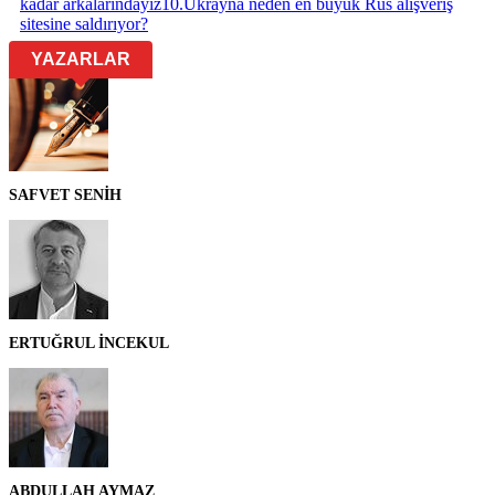
kadar arkalarındayız
10
.
Ukrayna neden en büyük Rus alışveriş
sitesine saldırıyor?
YAZARLAR
SAFVET SENİH
ERTUĞRUL İNCEKUL
ABDULLAH AYMAZ