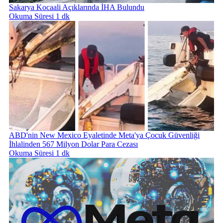
Sakarya Kocaali Açıklarında İHA Bulundu
Okuma Süresi 1 dk
ABD'nin New Mexico Eyaletinde Meta'ya Çocuk Güvenliği
İhlalinden 567 Milyon Dolar Para Cezası
Okuma Süresi 1 dk