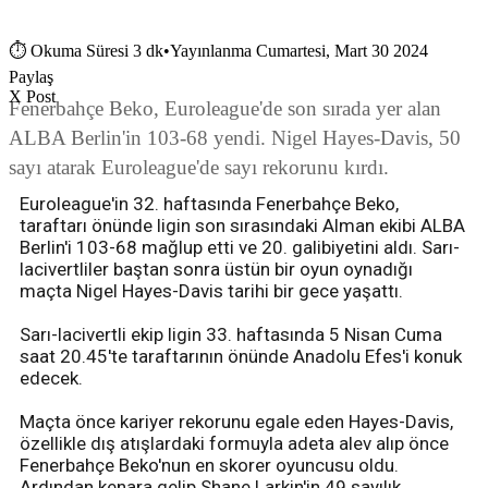
⏱
Okuma Süresi 3 dk
•
Yayınlanma Cumartesi, Mart 30 2024
Paylaş
X Post
Fenerbahçe Beko, Euroleague'de son sırada yer alan
ALBA Berlin'in 103-68 yendi. Nigel Hayes-Davis, 50
sayı atarak Euroleague'de sayı rekorunu kırdı.
Euroleague'in 32. haftasında Fenerbahçe Beko,
taraftarı önünde ligin son sırasındaki Alman ekibi ALBA
Berlin'i 103-68 mağlup etti ve 20. galibiyetini aldı. Sarı-
lacivertliler baştan sonra üstün bir oyun oynadığı
maçta Nigel Hayes-Davis tarihi bir gece yaşattı.
Sarı-lacivertli ekip ligin 33. haftasında 5 Nisan Cuma
saat 20.45'te taraftarının önünde Anadolu Efes'i konuk
edecek.
Maçta önce kariyer rekorunu egale eden Hayes-Davis,
özellikle dış atışlardaki formuyla adeta alev alıp önce
Fenerbahçe Beko'nun en skorer oyuncusu oldu.
Ardından kenara gelip Shane Larkin'in 49 sayılık