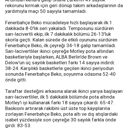
rekorunu kırmak için geri dönüp takım arkadaşlarının da
yardımıyla maçı 50 sayıyla tamamladı.
Fenerbahçe Beko mücadeleye hızlı başlayarak ilk 1
dakikada 8-0'lık seri yakaladı. Temposunu sürdüren
sarı-lacivertli ekip, ilk 7 dakikalık bölümü 26-13'luk
skorla geçti. Kalan sürede de etkili oyununu sürdüren
Fenerbahçe Beko, ilk çeyreği 34-18 galip tamamladı.
Sarı-lacivertliler ikinci çeyreğe Motley pota altından
basketleriyle başlarken, ALBA Berlin'de Brown ve
Delow'un üç sayılık basketleri farkı 14 sayıya indirdi:
38-24. Karşılıklı basketlerle geçilen ikinci periyodun
sonunda Fenerbahçe Beko, soyunma odasına 52-40
önde gitti.
Taraftar desteğini arkasına alarak ikinci yarıya başlayan
sarı-lacivertliler, ilk 5 dakikalık bölümde pota altında
Motley'i iyi kullanarak farkı 18 sayıya çıkardı: 65-47.
Baskısını artırarak rakibini üst üste top kayıplarına
zorlayan Fenerbahçe Beko, pota altı ve dış atışlardaki
isabet yüzdesiyle son çeyreğe 30 sayılık farkla önde
girdi: 83-53.