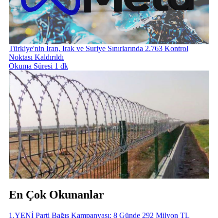
Türkiye'nin İran, Irak ve Suriye Sınırlarında 2.763 Kontrol
Noktası Kaldırıldı
Okuma Süresi 1 dk
En Çok Okunanlar
1
.
YENİ Parti Bağış Kampanyası: 8 Günde 292 Milyon TL