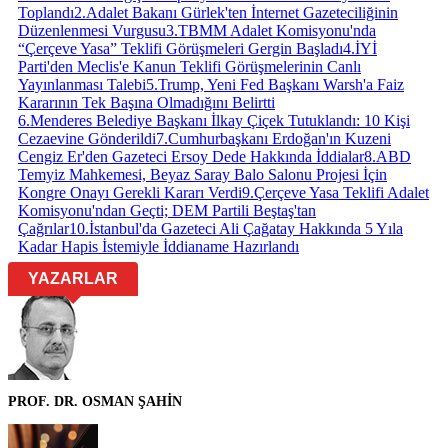
Toplandı
2
.
Adalet Bakanı Gürlek'ten İnternet Gazeteciliğinin
Düzenlenmesi Vurgusu
3
.
TBMM Adalet Komisyonu'nda
“Çerçeve Yasa” Teklifi Görüşmeleri Gergin Başladı
4
.
İYİ
Parti'den Meclis'e Kanun Teklifi Görüşmelerinin Canlı
Yayınlanması Talebi
5
.
Trump, Yeni Fed Başkanı Warsh'a Faiz
Kararının Tek Başına Olmadığını Belirtti
6
.
Menderes Belediye Başkanı İlkay Çiçek Tutuklandı: 10 Kişi
Cezaevine Gönderildi
7
.
Cumhurbaşkanı Erdoğan'ın Kuzeni
Cengiz Er'den Gazeteci Ersoy Dede Hakkında İddialar
8
.
ABD
Temyiz Mahkemesi, Beyaz Saray Balo Salonu Projesi İçin
Kongre Onayı Gerekli Kararı Verdi
9
.
Çerçeve Yasa Teklifi Adalet
Komisyonu'ndan Geçti; DEM Partili Beştaş'tan
Çağrılar
10
.
İstanbul'da Gazeteci Ali Çağatay Hakkında 5 Yıla
Kadar Hapis İstemiyle İddianame Hazırlandı
YAZARLAR
PROF. DR. OSMAN ŞAHİN