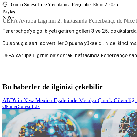
⏱
Okuma Süresi 1 dk
•
Yayınlanma Perşembe, Ekim 2 2025
Paylaş
X Post
UEFA Avrupa Ligi'nin 2. haftasında Fenerbahçe ile Nice
Fenerbahçe'ye galibiyeti getiren golleri 3 ve 25. dakikalard
Bu sonuçla sarı lacivertliler 3 puana yükseldi. Nice ikinci 
UEFA Avrupa Ligi'nin bir sonraki haftasında Fenerbahçe sah
Bu haberler de ilginizi çekebilir
ABD'nin New Mexico Eyaletinde Meta'ya Çocuk Güvenliği İ
Okuma Süresi 1 dk