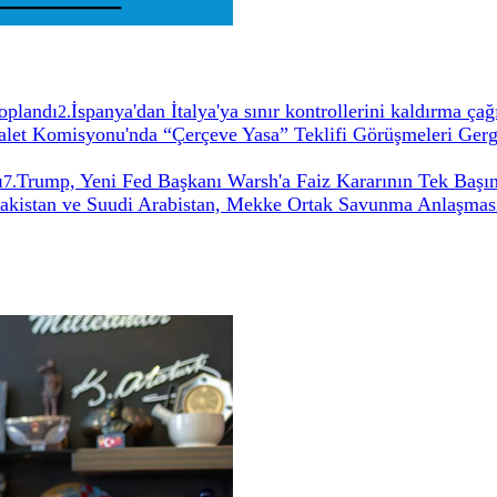
oplandı
İspanya'dan İtalya'ya sınır kontrollerini kaldırma ça
2
.
t Komisyonu'nda “Çerçeve Yasa” Teklifi Görüşmeleri Gerg
ı
Trump, Yeni Fed Başkanı Warsh'a Faiz Kararının Tek Başın
7
.
Pakistan ve Suudi Arabistan, Mekke Ortak Savunma Anlaşması