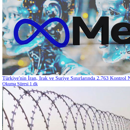
Türkiye'nin İran, Irak ve Suriye Sınırlarında 2.763 Kontrol 
Okuma Süresi 1 dk