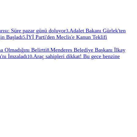
ğırısı: Süre pazar günü doluyor
Adalet Bakanı Gürlek'ten
3
.
in Başladı
İYİ Parti'den Meclis'e Kanun Teklifi
5
.
a Olmadığını Belirtti
Menderes Belediye Başkanı İlkay
8
.
'nı İmzaladı
Araç sahipleri dikkat! Bu gece benzine
10
.