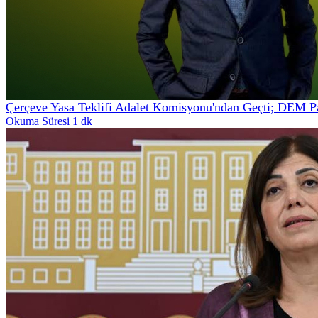
Çerçeve Yasa Teklifi Adalet Komisyonu'ndan Geçti; DEM Part
Okuma Süresi 1 dk