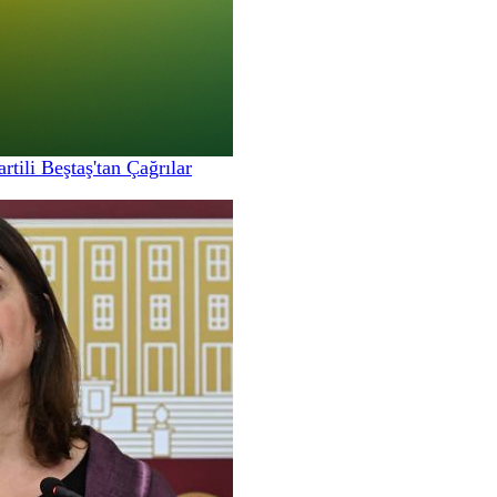
ili Beştaş'tan Çağrılar