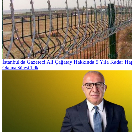
İstanbul'da Gazeteci Ali Çağatay Hakkında 5 Yıla Kadar Ha
Okuma Süresi 1 dk