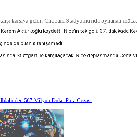
 karşı karşıya geldi. Chobani Stadyumu'nda oynanan mücad
a Kerem Aktürkoğlu kaydetti. Nice'in tek golü 37. dakikada Kev
maçında da puanla tanışamadı.
asında Stuttgart ile karşılaşacak. Nice deplasmanda Celta V
hlalinden 567 Milyon Dolar Para Cezası