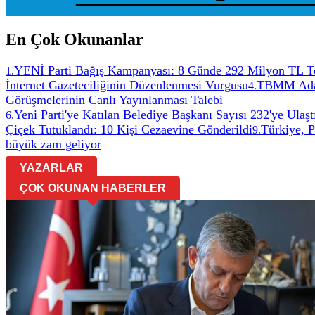
En Çok Okunanlar
YENİ Parti Bağış Kampanyası: 8 Günde 292 Milyon TL T
1
.
İnternet Gazeteciliğinin Düzenlenmesi Vurgusu
TBMM Adale
4
.
Görüşmelerinin Canlı Yayınlanması Talebi
Yeni Parti'ye Katılan Belediye Başkanı Sayısı 232'ye Ulaşt
6
.
Çiçek Tutuklandı: 10 Kişi Cezaevine Gönderildi
Türkiye, 
9
.
büyük zam geliyor
YAZARLAR
ÇOK OKUNAN HABERLER