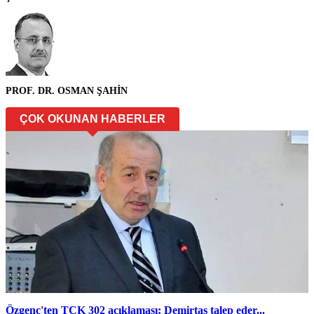
PROF. DR. OSMAN ŞAHİN
ÇOK OKUNAN HABERLER
Özgenç'ten TCK 302 açıklaması: Demirtaş talep eder...