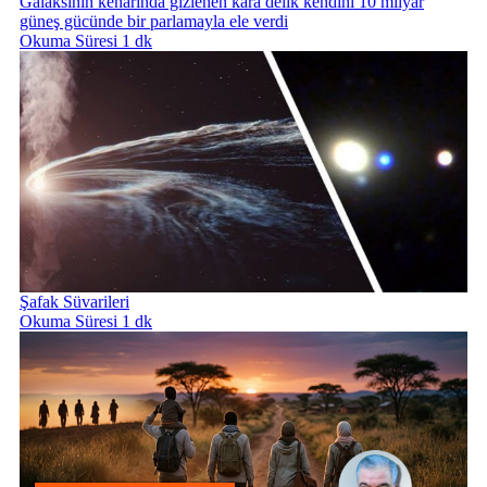
Galaksinin kenarında gizlenen kara delik kendini 10 milyar
güneş gücünde bir parlamayla ele verdi
Okuma Süresi 1 dk
Şafak Süvarileri
Okuma Süresi 1 dk