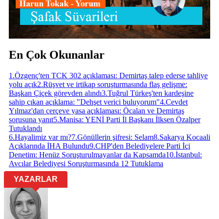
En Çok Okunanlar
1
.
Özgenç'ten TCK 302 açıklaması: Demirtaş talep ederse tahliye
yolu açık
2
.
Rüşvet ve irtikap soruşturmasında flaş gelişme:
Başkan Çiçek görevden alındı
3
.
Tuğrul Türkeş'ten kardeşine
sahip çıkan açıklama: "Dehşet verici buluyorum"
4
.
Cevdet
Yılmaz'dan çerçeve yasa açıklaması: Öcalan ve Demirtaş
sorusuna yanıt
5
.
Manisa: YENİ Parti İl Başkanı İlksen Özalper
Tutuklandı
6
.
Hayalimiz var mı?
7
.
Gönüllerin şifresi: Selam
8
.
Sakarya Kocaali
Açıklarında İHA Bulundu
9
.
CHP'den Belediyelere Parti İçi
Denetim: Henüz Soruşturulmayanlar da Kapsamda
10
.
İstanbul:
Avcılar Belediyesi Soruşturmasında 12 Tutuklama
YAZARLAR