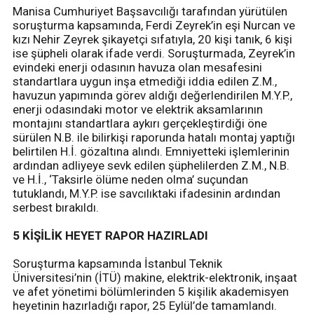
Manisa Cumhuriyet Başsavcılığı tarafından yürütülen
soruşturma kapsamında, Ferdi Zeyrek’in eşi Nurcan ve
kızı Nehir Zeyrek şikayetçi sıfatıyla, 20 kişi tanık, 6 kişi
ise şüpheli olarak ifade verdi. Soruşturmada, Zeyrek’in
evindeki enerji odasının havuza olan mesafesini
standartlara uygun inşa etmediği iddia edilen Z.M.,
havuzun yapımında görev aldığı değerlendirilen M.Y.P.,
enerji odasındaki motor ve elektrik aksamlarının
montajını standartlara aykırı gerçekleştirdiği öne
sürülen N.B. ile bilirkişi raporunda hatalı montaj yaptığı
belirtilen H.İ. gözaltına alındı. Emniyetteki işlemlerinin
ardından adliyeye sevk edilen şüphelilerden Z.M., N.B.
ve H.İ., ‘Taksirle ölüme neden olma’ suçundan
tutuklandı, M.Y.P. ise savcılıktaki ifadesinin ardından
serbest bırakıldı.
5 KİŞİLİK HEYET RAPOR HAZIRLADI
Soruşturma kapsamında İstanbul Teknik
Üniversitesi’nin (İTÜ) makine, elektrik-elektronik, inşaat
ve afet yönetimi bölümlerinden 5 kişilik akademisyen
heyetinin hazırladığı rapor, 25 Eylül’de tamamlandı.