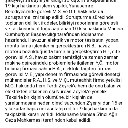
19 kişi hakkında işlem yapıldı, Yunusemre
Belediyesi’nde görevli M.S. ve Ö.T. hakkında da
soruşturma izni talep edildi. Soruşturma sürecinde
toplanan deliller, ifadeler, bilirkişi raporlarına göre asli
ve tali kusurlu olduğu saptanan 10 kişi hakkında Manisa
Cumhuriyet Başsavcılığı tarafından iddianame
hazırlandı. Havuzun elektrik ve motor tesisatını yapan,
montajlama işlemlerini gerçekleştiren N.B., havuz
motoru bozulduğunda tamirini gerçekleştiren H.İ., site
görevlisi A.S., havuz bakım temizliği ve zaman zaman
makine dairesindeki problemlerle ilgilenen Y.Ö., motor
bobinaj firması sahibi H.A., elektrik dağıtım firması
görevlisi M.E., yapı denetim firmasında görevli denetçi
mühendisler R.A., H.Ş. ve M.Ç., müteahhit firma yetkilisi
M.G. hakkında hem Ferdi Zeyrek’e hem de onu bulan ve
elektrikten etkilenen eşi Nurcan Zeyrek’e yönelik
‘Taksirle bir kişinin ölümüne, bir kişinin de
yaralanmasına neden olma’ suçundan 2’şer yıldan 15’er
yıla kadar hapis cezası talep edildi. 9 kişi hakkında da
takipsizlik kararı verildi. İddianame Manisa 5’inci Ağır
Ceza Mahkemesi tarafından kabul edildi.