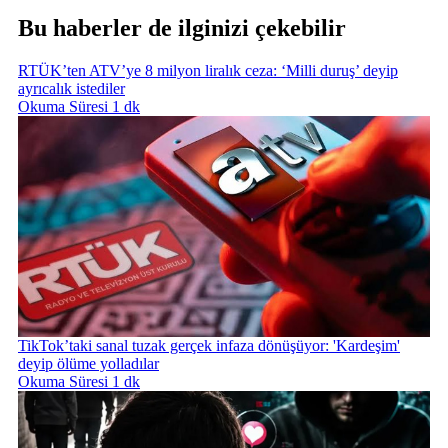
Bu haberler de ilginizi çekebilir
RTÜK’ten ATV’ye 8 milyon liralık ceza: ‘Milli duruş’ deyip
ayrıcalık istediler
Okuma Süresi 1 dk
TikTok’taki sanal tuzak gerçek infaza dönüşüyor: 'Kardeşim'
deyip ölüme yolladılar
Okuma Süresi 1 dk