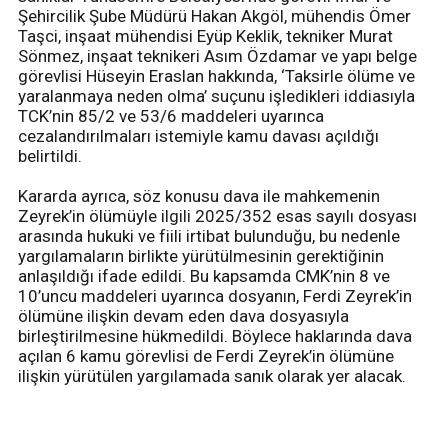
Şehircilik Şube Müdürü Hakan Akgöl, mühendis Ömer
Taşci, inşaat mühendisi Eyüp Keklik, tekniker Murat
Sönmez, inşaat teknikeri Asım Özdamar ve yapı belge
görevlisi Hüseyin Eraslan hakkında, ‘Taksirle ölüme ve
yaralanmaya neden olma’ suçunu işledikleri iddiasıyla
TCK’nin 85/2 ve 53/6 maddeleri uyarınca
cezalandırılmaları istemiyle kamu davası açıldığı
belirtildi.
Kararda ayrıca, söz konusu dava ile mahkemenin
Zeyrek’in ölümüyle ilgili 2025/352 esas sayılı dosyası
arasında hukuki ve fiili irtibat bulunduğu, bu nedenle
yargılamaların birlikte yürütülmesinin gerektiğinin
anlaşıldığı ifade edildi. Bu kapsamda CMK’nin 8 ve
10’uncu maddeleri uyarınca dosyanın, Ferdi Zeyrek’in
ölümüne ilişkin devam eden dava dosyasıyla
birleştirilmesine hükmedildi. Böylece haklarında dava
açılan 6 kamu görevlisi de Ferdi Zeyrek’in ölümüne
ilişkin yürütülen yargılamada sanık olarak yer alacak.