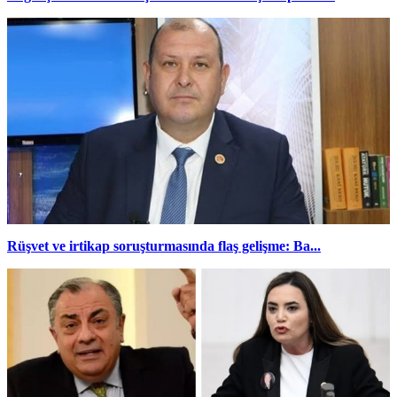
Rüşvet ve irtikap soruşturmasında flaş gelişme: Ba...