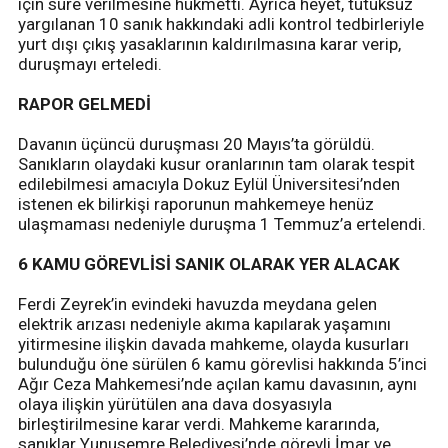
için süre verilmesine hükmetti. Ayrıca heyet, tutuksuz
yargılanan 10 sanık hakkındaki adli kontrol tedbirleriyle
yurt dışı çıkış yasaklarının kaldırılmasına karar verip,
duruşmayı erteledi.
RAPOR GELMEDİ
Davanın üçüncü duruşması 20 Mayıs’ta görüldü.
Sanıkların olaydaki kusur oranlarının tam olarak tespit
edilebilmesi amacıyla Dokuz Eylül Üniversitesi’nden
istenen ek bilirkişi raporunun mahkemeye henüz
ulaşmaması nedeniyle duruşma 1 Temmuz’a ertelendi.
6 KAMU GÖREVLİSİ SANIK OLARAK YER ALACAK
Ferdi Zeyrek’in evindeki havuzda meydana gelen
elektrik arızası nedeniyle akıma kapılarak yaşamını
yitirmesine ilişkin davada mahkeme, olayda kusurları
bulunduğu öne sürülen 6 kamu görevlisi hakkında 5’inci
Ağır Ceza Mahkemesi’nde açılan kamu davasının, aynı
olaya ilişkin yürütülen ana dava dosyasıyla
birleştirilmesine karar verdi. Mahkeme kararında,
sanıklar Yunusemre Belediyesi’nde görevli İmar ve