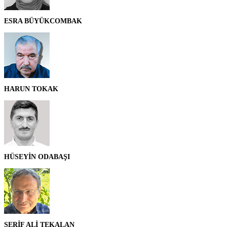
ESRA BÜYÜKCOMBAK
HARUN TOKAK
HÜSEYİN ODABAŞI
ŞERİF ALİ TEKALAN