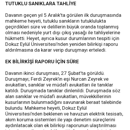
TUTUKLU SANIKLARA TAHLİYE
Davanın geçen yıl 5 Aralık’ta görülen ilk duruşmasında
mahkeme heyeti, tutuklu sanıkların tutuklulukta
geçirdikleri süre ve delillerin büyük oranda toplanmış
olması nedeniyle yurt dışı çıkış yasağı ile tahliyelerine
hükmetti. Heyet, ayrıca kusur durumlarının tespiti için
Dokuz Eylül Üniversitesi’nden yeniden bilirkişi raporu
aldırılmasına da karar verip duruşmayı erteledi.
EK BİLİRKİŞİ RAPORU İÇİN SÜRE
Davanın ikinci duruşması, 27 Şubat’ta görüldü.
Duruşmayı; Ferdi Zeyrek’in eşi Nurcan Zeyrek ve
avukatları, sanıklar ve müdafi avukatları ile tanıklar
katıldı. Duruşmada tanıklar dinlenildi. Duruşmada söz
alan sanıklar ve müdafi avukatları, müvekkillerinin
kusurlarının bulunmadığını savunarak beraat talebinde
bulundu. Mahkeme heyeti, Dokuz Eylül
Üniversitesi’nden beklenen ve havuzun elektrik tesisatı,
akım koruma sistemleri ile yapı denetim süreçlerini
aydınlatacak olan ek bilirkişi raporunun ulaştırılması