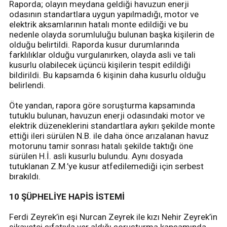
Raporda; olayın meydana geldiği havuzun enerji
odasının standartlara uygun yapılmadığı, motor ve
elektrik aksamlarının hatalı monte edildiği ve bu
nedenle olayda sorumluluğu bulunan başka kişilerin de
olduğu belirtildi. Raporda kusur durumlarında
farklılıklar olduğu vurgulanırken, olayda asli ve tali
kusurlu olabilecek üçüncü kişilerin tespit edildiği
bildirildi. Bu kapsamda 6 kişinin daha kusurlu olduğu
belirlendi.
Öte yandan, rapora göre soruşturma kapsamında
tutuklu bulunan, havuzun enerji odasındaki motor ve
elektrik düzeneklerini standartlara aykırı şekilde monte
ettiği ileri sürülen N.B. ile daha önce arızalanan havuz
motorunu tamir sonrası hatalı şekilde taktığı öne
sürülen H.İ. asli kusurlu bulundu. Aynı dosyada
tutuklanan Z.M.’ye kusur atfedilemediği için serbest
bırakıldı.
10 ŞÜPHELİYE HAPİS İSTEMİ
Ferdi Zeyrek’in eşi Nurcan Zeyrek ile kızı Nehir Zeyrek’in
şikayetçi sıfatıyla yer aldığı soruşturma kapsamında