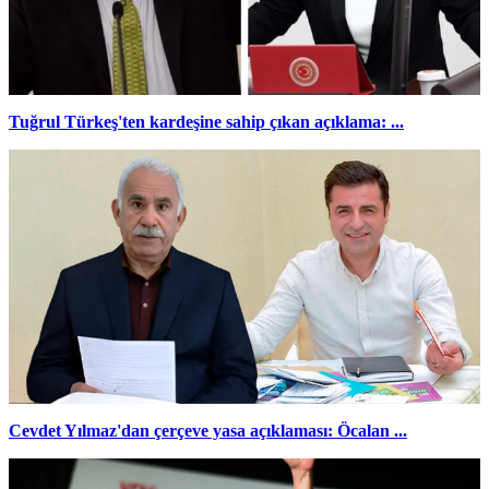
Tuğrul Türkeş'ten kardeşine sahip çıkan açıklama: ...
Cevdet Yılmaz'dan çerçeve yasa açıklaması: Öcalan ...