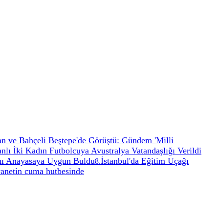
n ve Bahçeli Beştepe'de Görüştü: Gündem 'Milli
anlı İki Kadın Futbolcuya Avustralya Vatandaşlığı Verildi
nı Anayasaya Uygun Buldu
İstanbul'da Eğitim Uçağı
8
.
yanetin cuma hutbesinde