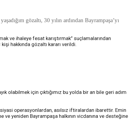
yaşadığım gözaltı, 30 yılın ardından Bayrampaşa’yı
lmak ve ihaleye fesat karıştırmak” suçlamalarından
şi hakkında gözaltı kararı verildi.
k olabilmek için çıktığımız bu yolda bir an bile geri adım
asi operasyonlardan, asılsız iftiralardan ibarettir. Emin
i yine ve yeniden Bayrampaşa halkının vicdanına ve desteğine