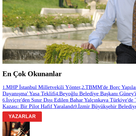
En Çok Okunanlar
MHP İstanbul Milletvekili Yönter,
TBMM'de Borç Yapıland
1
.
2
.
Dayanışma' Yasa Teklifi
Beyoğlu Belediye Başkanı Güney'in
4
.
İsviçre'den Sınır Dışı Edilen Bahar Yalçınkaya Türkiye'de
6
.
Kazası: Bir Pilot Hafif Yaralandı
İzmir Büyükşehir Belediye
9
.
YAZARLAR