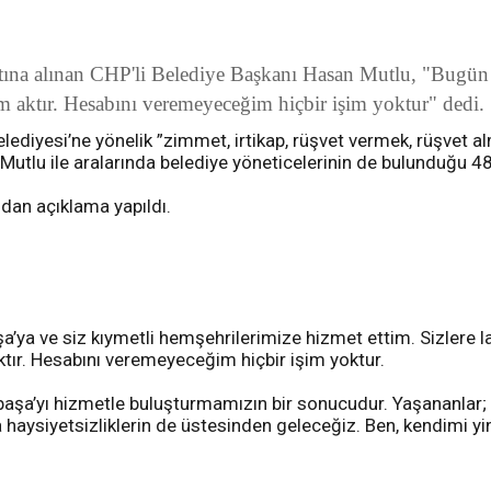
ına alınan CHP'li Belediye Başkanı Hasan Mutlu, "Bugün 
m aktır. Hesabını veremeyeceğim hiçbir işim yoktur" dedi.
ediyesi’ne yönelik ”zimmet, irtikap, rüşvet vermek, rüşvet a
u ile aralarında belediye yöneticelerinin de bulunduğu 48 ki
ndan açıklama yapıldı.
a ve siz kıymetli hemşehrilerimize hizmet ettim. Sizlere layı
r. Hesabını veremeyeceğim hiçbir işim yoktur.
a’yı hizmetle buluşturmamızın bir sonucudur. Yaşananlar; siy
ın da haysiyetsizliklerin de üstesinden geleceğiz. Ben, kendim