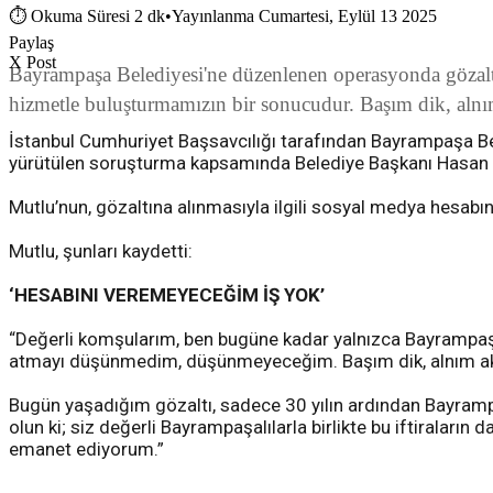
⏱
Okuma Süresi 2 dk
•
Yayınlanma Cumartesi, Eylül 13 2025
Paylaş
X Post
Bayrampaşa Belediyesi'ne düzenlenen operasyonda gözalt
hizmetle buluşturmamızın bir sonucudur. Başım dik, alnı
İstanbul Cumhuriyet Başsavcılığı tarafından Bayrampaşa Bel
yürütülen soruşturma kapsamında Belediye Başkanı Hasan Mutl
Mutlu’nun, gözaltına alınmasıyla ilgili sosyal medya hesabı
Mutlu, şunları kaydetti:
‘HESABINI VEREMEYECEĞİM İŞ YOK’
“Değerli komşularım, ben bugüne kadar yalnızca Bayrampaşa’y
atmayı düşünmedim, düşünmeyeceğim. Başım dik, alnım aktı
Bugün yaşadığım gözaltı, sadece 30 yılın ardından Bayrampaş
olun ki; siz değerli Bayrampaşalılarla birlikte bu iftiralar
emanet ediyorum.”