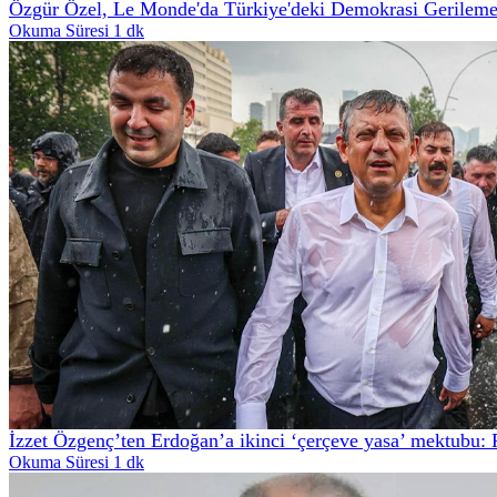
Özgür Özel, Le Monde'da Türkiye'deki Demokrasi Gerileme
Okuma Süresi 1 dk
İzzet Özgenç’ten Erdoğan’a ikinci ‘çerçeve yasa’ mektubu: 
Okuma Süresi 1 dk