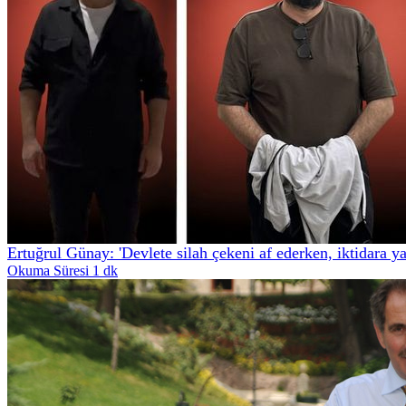
Ertuğrul Günay: 'Devlete silah çekeni af ederken, iktidara y
Okuma Süresi 1 dk