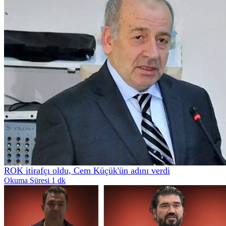
ROK itirafçı oldu, Cem Küçük'ün adını verdi
Okuma Süresi 1 dk