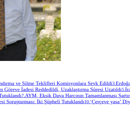
ırma ve Silme Teklifleri Komisyonlara Sevk Edildi
Erdoğa
3
.
 Göreve İadesi Reddedildi, Uzaklaştırma Süresi Uzatıldı
İr
5
.
 Tutuklandı
AYM, Eksik Dava Harcının Tamamlanması Şartı
7
.
si Soruşturması: İki Şüpheli Tutuklandı
‘Çerçeve yasa’ Di
10
.