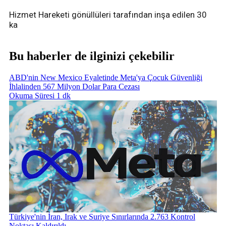
Hizmet Hareketi gönüllüleri tarafından inşa edilen 30
ka
Bu haberler de ilginizi çekebilir
ABD'nin New Mexico Eyaletinde Meta'ya Çocuk Güvenliği
İhlalinden 567 Milyon Dolar Para Cezası
Okuma Süresi 1 dk
Türkiye'nin İran, Irak ve Suriye Sınırlarında 2.763 Kontrol
Noktası Kaldırıldı