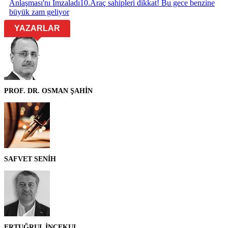
Anlaşması'nı İmzaladı
10
.
Araç sahipleri dikkat! Bu gece benzine
büyük zam geliyor
YAZARLAR
PROF. DR. OSMAN ŞAHİN
SAFVET SENİH
ERTUĞRUL İNCEKUL