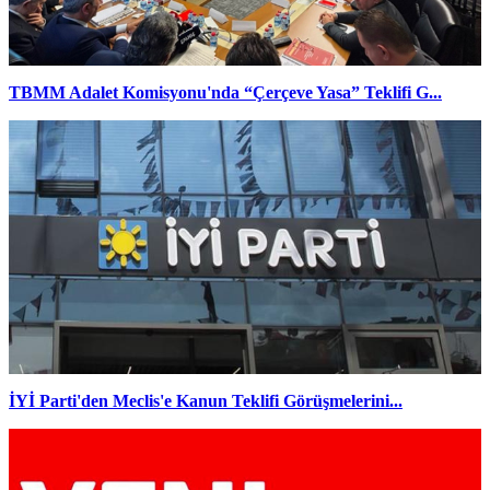
TBMM Adalet Komisyonu'nda “Çerçeve Yasa” Teklifi G...
İYİ Parti'den Meclis'e Kanun Teklifi Görüşmelerini...