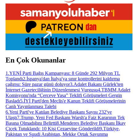
En Çok Okunanlar
1
.
YENİ Parti Bağış Kampanyası: 8 Günde 292 Milyon TL
Toplandı
2
.
İspanya'dan İtalya'ya sınır kontrollerini kaldırma
çağırısı: Süre pazar günü doluyor
3
.
Adalet Bakanı Gürlek'ten
İnternet Gazeteciliğinin Düzenlenmesi Vurgusu
4
.
TBMM Adalet
Komisyonu'nda “Çerçeve Yasa” Teklifi Görüşmeleri Gergin
Başladı
5
.
İYİ Parti'den Meclis'e Kanun Teklifi Görüşmelerinin
Canlı Yayınlanması Talebi
6
.
Yeni Parti'ye Katılan Belediye Başkanı Sayısı 232'ye
Ulaştı
7
.
Trump, Yeni Fed Başkanı Warsh'a Faiz Kararının Tek
Başına Olmadığını Belirtti
8
.
Menderes Belediye Başkanı İlkay
Çiçek Tutuklandı: 10 Kişi Cezaevine Gönderildi
9
.
Türkiye,
Pakistan ve Suudi Arabistan, Mekke Ortak Savunma