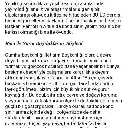
Yenilikçi şehircilik ve yeşil teknoloji alanlarında
yayımladığı analiz ve araştırmalarla geniş bir
uluslararası okuyucu kitlesine hitap eden BUILD dergisi,
binanın görsellerini paylaştı. Cumhurbaşkanlığı İletişim
Başkanı Fahrettin Altun da kendisinin yapımında hiç bir
katkısı olmadığı bina ile övündü:
Bina ile Gurur Duyduklarını Söyledi
Cumhurbaşkanlığı İletişim Başkanlığı olarak, çevre
duyarlılığını artırmak, doğayı koruma bilincini canlı
tutmak ve gelecek nesillere daha yaşanabilir bir dünya
bırakmak hedefiyle çalışmalara kararlılıkla devam
ettiklerini vurgulayan Fahrettin Altun “Bu çerçevede
başkanlık binamızın, BUILD dergisi tarafından ödüle
layık görülmesi, bizim için büyük bir onur ve gurur
kaynağıdır. Bu ödül, sıfır atık, çevre ve doğayı koruma
vizyonumuzun uluslararası ölçekte de takdir edildiğinin
güçlü bir göstergesidir. Türkiye olarak sadece kendi
sınırlarımız içinde değil, bölgemizde de daha
sürdürülebilir uygulamaların oluşturulması için
üzerimize düşeni yapmaya, hatta daha fazlasını