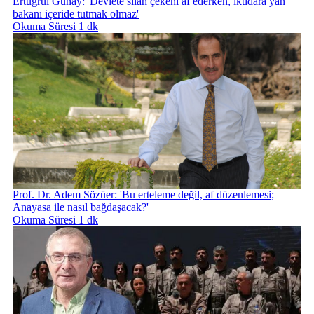
Ertuğrul Günay: 'Devlete silah çekeni af ederken, iktidara yan
bakanı içeride tutmak olmaz'
Okuma Süresi 1 dk
Prof. Dr. Adem Sözüer: 'Bu erteleme değil, af düzenlemesi;
Anayasa ile nasıl bağdaşacak?'
Okuma Süresi 1 dk