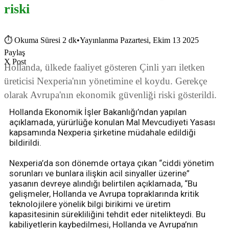
riski
⏱
Okuma Süresi 2 dk
•
Yayınlanma Pazartesi, Ekim 13 2025
Paylaş
X Post
Hollanda, ülkede faaliyet gösteren Çinli yarı iletken
üreticisi Nexperia'nın yönetimine el koydu. Gerekçe
olarak Avrupa'nın ekonomik güvenliği riski gösterildi.
Hollanda Ekonomik İşler Bakanlığı’ndan yapılan
açıklamada, yürürlüğe konulan Mal Mevcudiyeti Yasası
kapsamında Nexperia şirketine müdahale edildiği
bildirildi.
Nexperia’da son dönemde ortaya çıkan “ciddi yönetim
sorunları ve bunlara ilişkin acil sinyaller üzerine”
yasanın devreye alındığı belirtilen açıklamada, “Bu
gelişmeler, Hollanda ve Avrupa topraklarında kritik
teknolojilere yönelik bilgi birikimi ve üretim
kapasitesinin sürekliliğini tehdit eder nitelikteydi. Bu
kabiliyetlerin kaybedilmesi, Hollanda ve Avrupa’nın