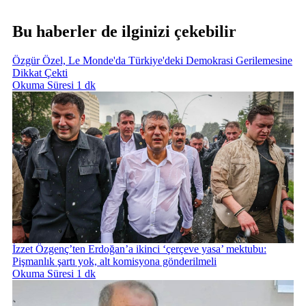
Bu haberler de ilginizi çekebilir
Özgür Özel, Le Monde'da Türkiye'deki Demokrasi Gerilemesine
Dikkat Çekti
Okuma Süresi 1 dk
İzzet Özgenç’ten Erdoğan’a ikinci ‘çerçeve yasa’ mektubu:
Pişmanlık şartı yok, alt komisyona gönderilmeli
Okuma Süresi 1 dk