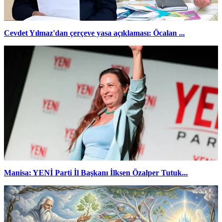
Cevdet Yılmaz'dan çerçeve yasa açıklaması: Öcalan ...
Manisa: YENİ Parti İl Başkanı İlksen Özalper Tutuk...