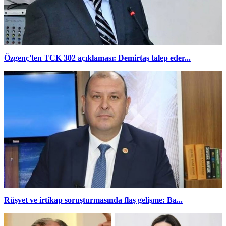
Özgenç'ten TCK 302 açıklaması: Demirtaş talep eder...
Rüşvet ve irtikap soruşturmasında flaş gelişme: Ba...