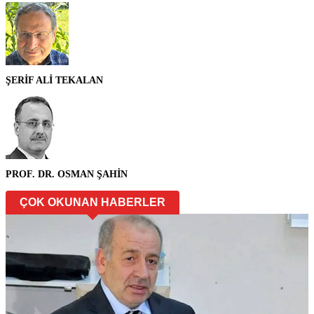
ŞERİF ALİ TEKALAN
PROF. DR. OSMAN ŞAHİN
ÇOK OKUNAN HABERLER