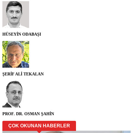
HÜSEYİN ODABAŞI
ŞERİF ALİ TEKALAN
PROF. DR. OSMAN ŞAHİN
ÇOK OKUNAN HABERLER