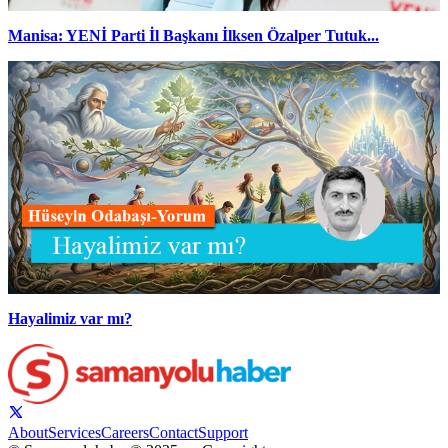
Manisa: YENİ Parti İl Başkanı İlksen Özalper Tutuk...
Hayalimiz var mı?
About
Services
Careers
Contact
Support