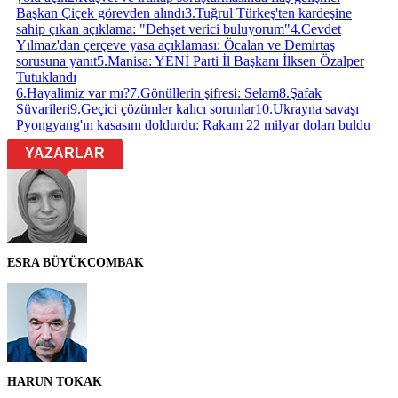
Başkan Çiçek görevden alındı
3
.
Tuğrul Türkeş'ten kardeşine
sahip çıkan açıklama: "Dehşet verici buluyorum"
4
.
Cevdet
Yılmaz'dan çerçeve yasa açıklaması: Öcalan ve Demirtaş
sorusuna yanıt
5
.
Manisa: YENİ Parti İl Başkanı İlksen Özalper
Tutuklandı
6
.
Hayalimiz var mı?
7
.
Gönüllerin şifresi: Selam
8
.
Şafak
Süvarileri
9
.
Geçici çözümler kalıcı sorunlar
10
.
Ukrayna savaşı
Pyongyang'ın kasasını doldurdu: Rakam 22 milyar doları buldu
YAZARLAR
ESRA BÜYÜKCOMBAK
HARUN TOKAK