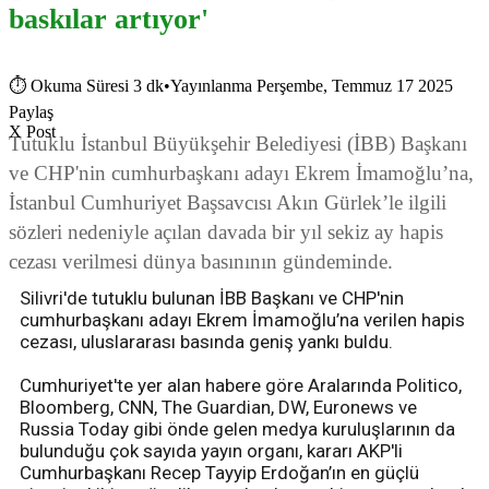
baskılar artıyor'
⏱
Okuma Süresi 3 dk
•
Yayınlanma Perşembe, Temmuz 17 2025
Paylaş
X Post
Tutuklu İstanbul Büyükşehir Belediyesi (İBB) Başkanı
ve CHP'nin cumhurbaşkanı adayı Ekrem İmamoğlu’na,
İstanbul Cumhuriyet Başsavcısı Akın Gürlek’le ilgili
sözleri nedeniyle açılan davada bir yıl sekiz ay hapis
cezası verilmesi dünya basınının gündeminde.
Silivri'de tutuklu bulunan İBB Başkanı ve CHP'nin
cumhurbaşkanı adayı Ekrem İmamoğlu’na verilen hapis
cezası, uluslararası basında geniş yankı buldu.
Cumhuriyet'te yer alan habere göre Aralarında Politico,
Bloomberg, CNN, The Guardian, DW, Euronews ve
Russia Today gibi önde gelen medya kuruluşlarının da
bulunduğu çok sayıda yayın organı, kararı AKP'li
Cumhurbaşkanı Recep Tayyip Erdoğan’ın en güçlü