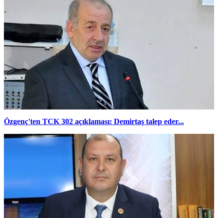
Özgenç'ten TCK 302 açıklaması: Demirtaş talep eder...