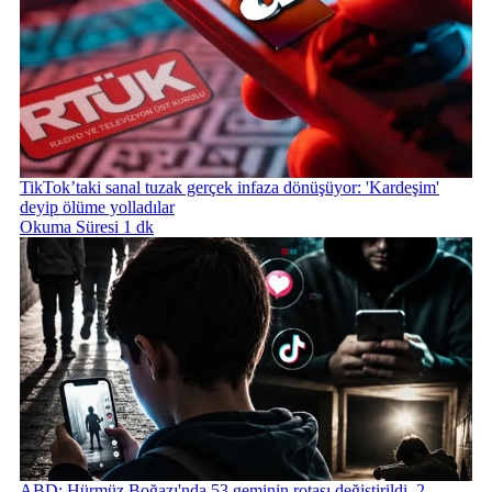
TikTok’taki sanal tuzak gerçek infaza dönüşüyor: 'Kardeşim'
deyip ölüme yolladılar
Okuma Süresi 1 dk
ABD: Hürmüz Boğazı'nda 53 geminin rotası değiştirildi, 2