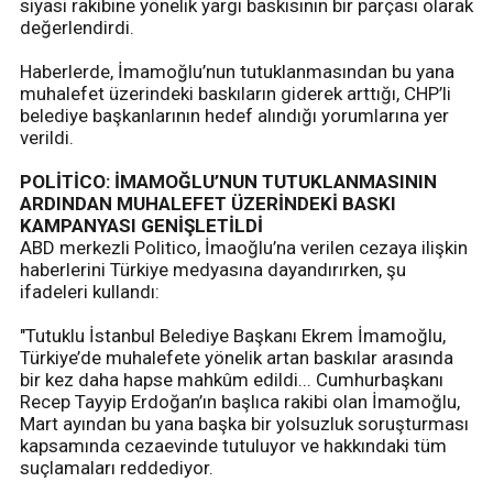
siyasi rakibine yönelik yargı baskısının bir parçası olarak
değerlendirdi.
Haberlerde, İmamoğlu’nun tutuklanmasından bu yana
muhalefet üzerindeki baskıların giderek arttığı, CHP’li
belediye başkanlarının hedef alındığı yorumlarına yer
verildi.
POLİTİCO: İMAMOĞLU’NUN TUTUKLANMASININ
ARDINDAN MUHALEFET ÜZERİNDEKİ BASKI
KAMPANYASI GENİŞLETİLDİ
ABD merkezli Politico, İmaoğlu’na verilen cezaya ilişkin
haberlerini Türkiye medyasına dayandırırken, şu
ifadeleri kullandı:
"Tutuklu İstanbul Belediye Başkanı Ekrem İmamoğlu,
Türkiye’de muhalefete yönelik artan baskılar arasında
bir kez daha hapse mahkûm edildi... Cumhurbaşkanı
Recep Tayyip Erdoğan’ın başlıca rakibi olan İmamoğlu,
Mart ayından bu yana başka bir yolsuzluk soruşturması
kapsamında cezaevinde tutuluyor ve hakkındaki tüm
suçlamaları reddediyor.