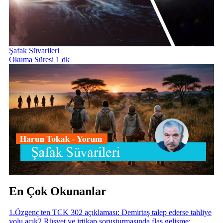
Şafak Süvarileri
Okuma Süresi 1 dk
En Çok Okunanlar
1
.
Özgenç'ten TCK 302 açıklaması: Demirtaş talep ederse tahliye
yolu açık
2
.
Rüşvet ve irtikap soruşturmasında flaş gelişme: