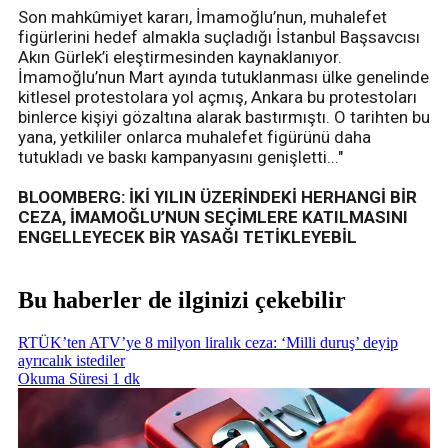
Son mahkûmiyet kararı, İmamoğlu’nun, muhalefet
figürlerini hedef almakla suçladığı İstanbul Başsavcısı
Akın Gürlek’i eleştirmesinden kaynaklanıyor.
İmamoğlu’nun Mart ayında tutuklanması ülke genelinde
kitlesel protestolara yol açmış, Ankara bu protestoları
binlerce kişiyi gözaltına alarak bastırmıştı. O tarihten bu
yana, yetkililer onlarca muhalefet figürünü daha
tutukladı ve baskı kampanyasını genişletti..."
BLOOMBERG: İKİ YILIN ÜZERİNDEKİ HERHANGİ BİR
CEZA, İMAMOĞLU’NUN SEÇİMLERE KATILMASINI
ENGELLEYECEK BİR YASAĞI TETİKLEYEBİL
Bu haberler de ilginizi çekebilir
RTÜK’ten ATV’ye 8 milyon liralık ceza: ‘Milli duruş’ deyip
ayrıcalık istediler
Okuma Süresi 1 dk