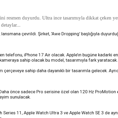
ini resmen duyurdu. Ultra ince tasarımıyla dikkat çeken yen
detaylar...
 lansmana çevrildi. Şirket, 'Awe Dropping' başlığıyla duyurduğ
n telefonu, iPhone 17 Air olacak. Apple’ın bugüne kadarki en 
a kameraya sahip olacak bu model, tasarımıyla fark yaratacak.
um çerçeveye sahip daha dayanıklı bir tasarımla gelecek. Ay
Daha önce sadece Pro serisine özel olan 120 Hz ProMotion e
neyim sunulacak.
h Series 11, Apple Watch Ultra 3 ve Apple Watch SE 3 de aynı et