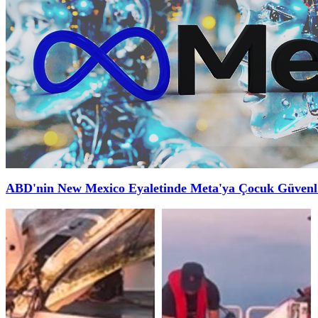
ABD'nin New Mexico Eyaletinde Meta'ya Çocuk Güvenl.