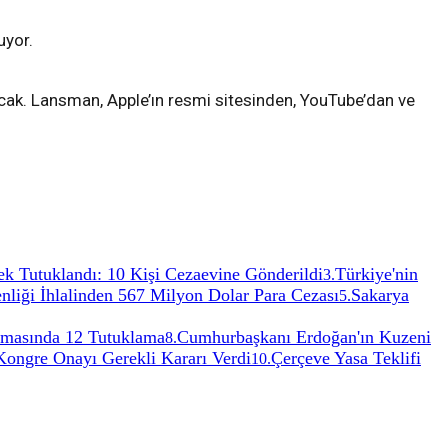
uyor.
yacak. Lansman, Apple’ın resmi sitesinden, YouTube’dan ve
k Tutuklandı: 10 Kişi Cezaevine Gönderildi
Türkiye'nin
3
.
iği İhlalinden 567 Milyon Dolar Para Cezası
Sakarya
5
.
urmasında 12 Tutuklama
Cumhurbaşkanı Erdoğan'ın Kuzeni
8
.
ongre Onayı Gerekli Kararı Verdi
Çerçeve Yasa Teklifi
10
.