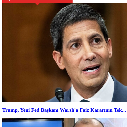
Trump, Yeni Fed Başkanı Warsh'a Faiz Kararının Tek...