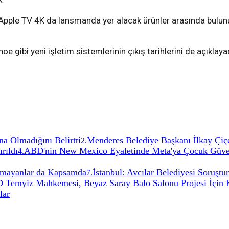
k.
Apple TV 4K da lansmanda yer alacak ürünler arasında bulun
 gibi yeni işletim sistemlerinin çıkış tarihlerini de açıkla
a Olmadığını Belirtti
Menderes Belediye Başkanı İlkay Çiçe
2
.
rıldı
ABD'nin New Mexico Eyaletinde Meta'ya Çocuk Güvenl
4
.
ulmayanlar da Kapsamda
İstanbul: Avcılar Belediyesi Soruşt
7
.
Temyiz Mahkemesi, Beyaz Saray Balo Salonu Projesi İçin K
lar