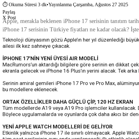
⏱
Okuma Süresi 3 dk
•
Yayınlanma Çarşamba, Ağustos 27 2025
Paylaş
X Post
Apple, merakla beklenen iPhone 17 serisinin tanıtım tarih
iPhone 17 serisinin Türkiye fiyatları ne kadar olacak? İşte 
Teknoloji dünyasının gözü Apple’ın her yıl düzenlediği büyük
ailesi ilk kez sahneye çıkacak.
İPHONE 17’NİN YENİ ÜYESİ AIR MODELİ
MacRumors’un aktardığı bilgilere göre serinin en dikkat çeke
ekranla gelecek ve iPhone 16 Plus’ın yerini alacak. Tek ark
Serinin amiral gemileri iPhone 17 Pro ve Pro Max, alüminy
bu modellere eklenecek.
ORTAK ÖZELLİKLER DAHA GÜÇLÜ ÇİP, 120 HZ EKRAN
Tüm modellerde A19 veya A19 Pro işlemciler kullanılacak. 
Böylece uygulamalarda ve oyunlarda çok daha akıcı bir de
YENİ APPLE WATCH MODELLERİ DE GELİYOR
Etkinlik yalnızca iPhone 17 ile sınırlı olmayacak. Apple Watc