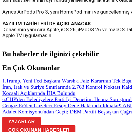
tüm saat serilerinin aynı anda yenileneceği ilk etkinlik olaca
Ayrıca AirPods Pro 3, yeni HomePod mini ve güncellenmiş 
YAZILIM TARİHLERİ DE AÇIKLANACAK
Donanımın yanı sıra Apple, iOS 26, iPadOS 26 ve macOS Tahoe
Apple TV uygulamasın
Bu haberler de ilginizi çekebilir
En Çok Okunanlar
Trump, Yeni Fed Başkanı Warsh'a Faiz Kararının Tek Başın
1
.
İran, Irak ve Suriye Sınırlarında 2.763 Kontrol Noktası Kaldı
Kocaali Açıklarında İHA Bulundu
CHP'den Belediyelere Parti İçi Denetim: Henüz Soruştur
6
.
Cengiz Er'den Gazeteci Ersoy Dede Hakkında İddialar
ABD 
9
.
Adalet Komisyonu'ndan Geçti; DEM Partili Beştaş'tan Çağrı
YAZARLAR
ÇOK OKUNAN HABERLER