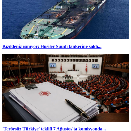
Kızıldeniz ısınıyor: Husiler Suudi tankerine saldı...
'Terörsüz Türkiye' teklifi 7 Ağustos'ta komisyonda...