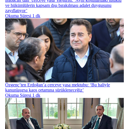
Babacan’dan ‘çerçeve yasa’ eleştirisi: ‘Aynı koşullardaki tutuklu
ve hükümlülerin kapsam dışı bırakılması adalet duygusunu
zayıflatıyor’
Okuma Süresi 1 dk
Özgenç’ten Erdoğan’a çerçeve yasa mektubu: ‘Bu haliyle
kanunlaşırsa kaos ortamına sürükleneceğiz’
Okuma Süresi 1 dk