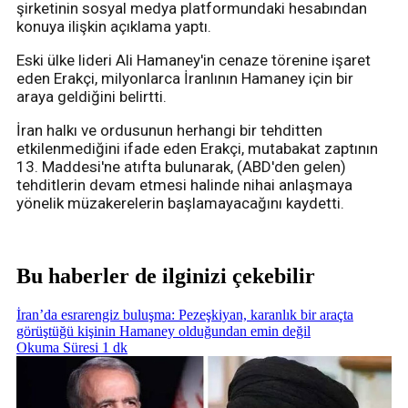
şirketinin sosyal medya platformundaki hesabından
konuya ilişkin açıklama yaptı.
Eski ülke lideri Ali Hamaney'in cenaze törenine işaret
eden Erakçi, milyonlarca İranlının Hamaney için bir
araya geldiğini belirtti.
İran halkı ve ordusunun herhangi bir tehditten
etkilenmediğini ifade eden Erakçi, mutabakat zaptının
13. Maddesi'ne atıfta bulunarak, (ABD'den gelen)
tehditlerin devam etmesi halinde nihai anlaşmaya
yönelik müzakerelerin başlamayacağını kaydetti.
Bu haberler de ilginizi çekebilir
İran’da esrarengiz buluşma: Pezeşkiyan, karanlık bir araçta
görüştüğü kişinin Hamaney olduğundan emin değil
Okuma Süresi 1 dk