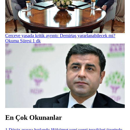
Çerçeve yasada kritik ayrıntı: Demirtaş yararlanabilecek mi?
Okuma Süresi 1 dk
En Çok Okunanlar
1
.
Döviz arayışı hızlandı: Hükümet yeni vergi teşvikleri üzerinde