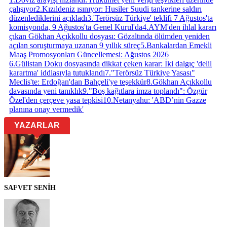
çalışıyor
2
.
Kızıldeniz ısınıyor: Husiler Suudi tankerine saldırı
düzenlediklerini açıkladı
3
.
'Terörsüz Türkiye' teklifi 7 Ağustos'ta
komisyonda, 9 Ağustos'ta Genel Kurul'da
4
.
AYM'den ihlal kararı
çıkan Gökhan Açıkkollu dosyası: Gözaltında ölümden yeniden
açılan soruşturmaya uzanan 9 yıllık süreç
5
.
Bankalardan Emekli
Maaş Promosyonları Güncellemesi: Ağustos 2026
6
.
Gülistan Doku dosyasında dikkat çeken karar: İki dalgıç 'delil
karartma' iddiasıyla tutuklandı
7
.
"Terörsüz Türkiye Yasası"
Meclis'te: Erdoğan'dan Bahçeli'ye teşekkür
8
.
Gökhan Açıkkollu
davasında yeni tanıklık
9
.
"Boş kağıtlara imza toplandı": Özgür
Özel'den çerçeve yasa tepkisi
10
.
Netanyahu: 'ABD’nin Gazze
planına onay vermedik'
YAZARLAR
SAFVET SENİH