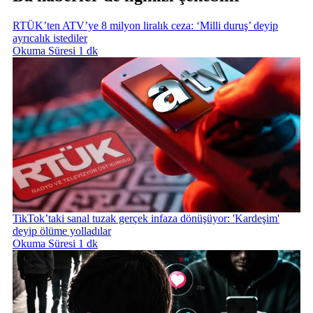
RTÜK’ten ATV’ye 8 milyon liralık ceza: ‘Milli duruş’ deyip
ayrıcalık istediler
Okuma Süresi 1 dk
TikTok’taki sanal tuzak gerçek infaza dönüşüyor: 'Kardeşim'
deyip ölüme yolladılar
Okuma Süresi 1 dk