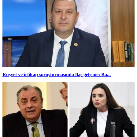
Rüşvet ve irtikap soruşturmasında flaş gelişme: Ba...