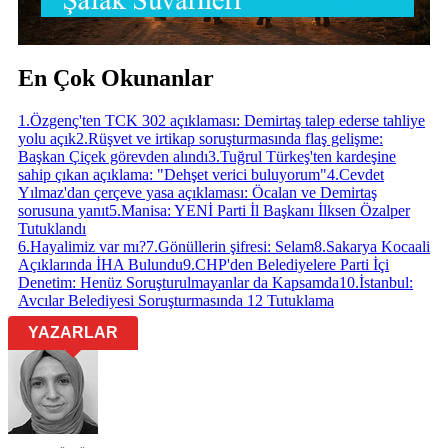
En Çok Okunanlar
1
.
Özgenç'ten TCK 302 açıklaması: Demirtaş talep ederse tahliye
yolu açık
2
.
Rüşvet ve irtikap soruşturmasında flaş gelişme:
Başkan Çiçek görevden alındı
3
.
Tuğrul Türkeş'ten kardeşine
sahip çıkan açıklama: "Dehşet verici buluyorum"
4
.
Cevdet
Yılmaz'dan çerçeve yasa açıklaması: Öcalan ve Demirtaş
sorusuna yanıt
5
.
Manisa: YENİ Parti İl Başkanı İlksen Özalper
Tutuklandı
6
.
Hayalimiz var mı?
7
.
Gönüllerin şifresi: Selam
8
.
Sakarya Kocaali
Açıklarında İHA Bulundu
9
.
CHP'den Belediyelere Parti İçi
Denetim: Henüz Soruşturulmayanlar da Kapsamda
10
.
İstanbul:
Avcılar Belediyesi Soruşturmasında 12 Tutuklama
YAZARLAR