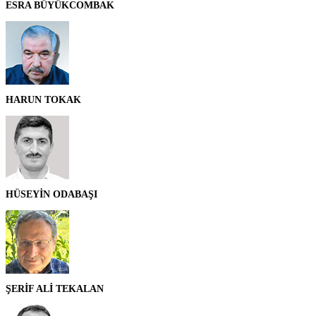
ESRA BÜYÜKCOMBAK
HARUN TOKAK
HÜSEYİN ODABAŞI
ŞERİF ALİ TEKALAN