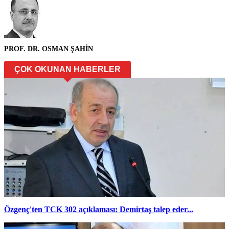
PROF. DR. OSMAN ŞAHİN
ÇOK OKUNAN HABERLER
Özgenç'ten TCK 302 açıklaması: Demirtaş talep eder...