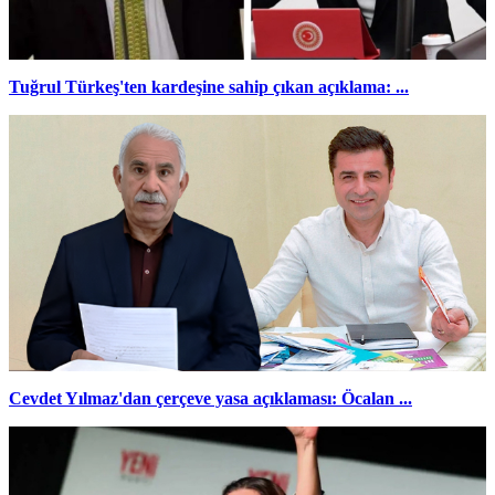
Tuğrul Türkeş'ten kardeşine sahip çıkan açıklama: ...
Cevdet Yılmaz'dan çerçeve yasa açıklaması: Öcalan ...