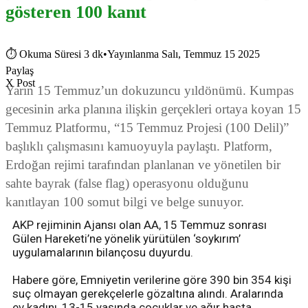
gösteren 100 kanıt
⏱
Okuma Süresi 3 dk
•
Yayınlanma Salı, Temmuz 15 2025
Paylaş
X Post
Yarın 15 Temmuz’un dokuzuncu yıldönümü. Kumpas
gecesinin arka planına ilişkin gerçekleri ortaya koyan 15
Temmuz Platformu, “15 Temmuz Projesi (100 Delil)”
başlıklı çalışmasını kamuoyuyla paylaştı. Platform,
Erdoğan rejimi tarafından planlanan ve yönetilen bir
sahte bayrak (false flag) operasyonu olduğunu
kanıtlayan 100 somut bilgi ve belge sunuyor.
AKP rejiminin Ajansı olan AA, 15 Temmuz sonrası
Gülen Hareketi’ne yönelik yürütülen ‘soykırım’
uygulamalarının bilançosu duyurdu.
Habere göre, Emniyetin verilerine göre 390 bin 354 kişi
suç olmayan gerekçelerle gözaltına alındı. Aralarında
ev kadını, 13-15 yaşında çocuklar ve ağır hasta