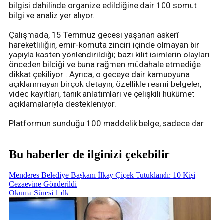
bilgisi dahilinde organize edildiğine dair 100 somut
bilgi ve analiz yer alıyor.
Çalışmada, 15 Temmuz gecesi yaşanan askerî
hareketliliğin, emir-komuta zinciri içinde olmayan bir
yapıyla kasten yönlendirildiği; bazı kilit isimlerin olayları
önceden bildiği ve buna rağmen müdahale etmediğe
dikkat çekiliyor . Ayrıca, o geceye dair kamuoyuna
açıklanmayan birçok detayın, özellikle resmi belgeler,
video kayıtları, tanık anlatımları ve çelişkili hükümet
açıklamalarıyla destekleniyor.
Platformun sunduğu 100 maddelik belge, sadece dar
Bu haberler de ilginizi çekebilir
Menderes Belediye Başkanı İlkay Çiçek Tutuklandı: 10 Kişi
Cezaevine Gönderildi
Okuma Süresi 1 dk