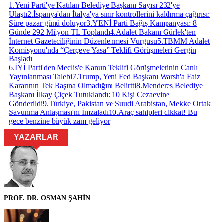
1
.
Yeni Parti'ye Katılan Belediye Başkanı Sayısı 232'ye
Ulaştı
2
.
İspanya'dan İtalya'ya sınır kontrollerini kaldırma çağırısı:
Süre pazar günü doluyor
3
.
YENİ Parti Bağış Kampanyası: 8
Günde 292 Milyon TL Toplandı
4
.
Adalet Bakanı Gürlek'ten
İnternet Gazeteciliğinin Düzenlenmesi Vurgusu
5
.
TBMM Adalet
Komisyonu'nda “Çerçeve Yasa” Teklifi Görüşmeleri Gergin
Başladı
6
.
İYİ Parti'den Meclis'e Kanun Teklifi Görüşmelerinin Canlı
Yayınlanması Talebi
7
.
Trump, Yeni Fed Başkanı Warsh'a Faiz
Kararının Tek Başına Olmadığını Belirtti
8
.
Menderes Belediye
Başkanı İlkay Çiçek Tutuklandı: 10 Kişi Cezaevine
Gönderildi
9
.
Türkiye, Pakistan ve Suudi Arabistan, Mekke Ortak
Savunma Anlaşması'nı İmzaladı
10
.
Araç sahipleri dikkat! Bu
gece benzine büyük zam geliyor
YAZARLAR
PROF. DR. OSMAN ŞAHİN