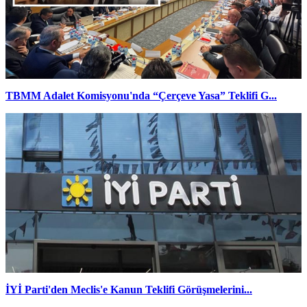
TBMM Adalet Komisyonu'nda “Çerçeve Yasa” Teklifi G...
İYİ Parti'den Meclis'e Kanun Teklifi Görüşmelerini...