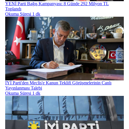
YENİ Parti Bağış Kampanyası: 8 Günde 292 Milyon TL
Toplandı
Okuma Süresi 1 dk
İYİ Parti'den Meclis'e Kanun Teklifi Görüşmelerinin Canlı
Yayınlanması Talebi
Okuma Süresi 1 dk