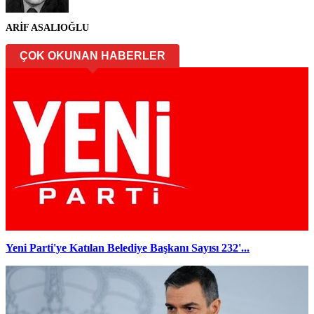
ARİF ASALIOĞLU
ÇOK OKUNAN HABERLER
Yeni Parti'ye Katılan Belediye Başkanı Sayısı 232'...