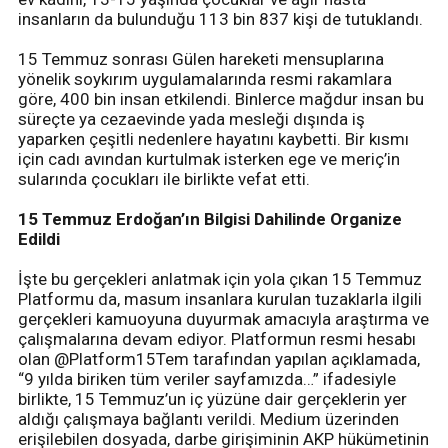
insanların da bulunduğu 113 bin 837 kişi de tutuklandı.
15 Temmuz sonrası Gülen hareketi mensuplarına
yönelik soykırım uygulamalarında resmi rakamlara
göre, 400 bin insan etkilendi. Binlerce mağdur insan bu
süreçte ya cezaevinde yada mesleği dışında iş
yaparken çeşitli nedenlere hayatını kaybetti. Bir kısmı
için cadı avından kurtulmak isterken ege ve meriç’in
sularında çocukları ile birlikte vefat etti.
15 Temmuz Erdoğan’ın Bilgisi Dahilinde Organize
Edildi
İşte bu gerçekleri anlatmak için yola çıkan 15 Temmuz
Platformu da, masum insanlara kurulan tuzaklarla ilgili
gerçekleri kamuoyuna duyurmak amacıyla araştırma ve
çalışmalarına devam ediyor. Platformun resmi hesabı
olan @Platform15Tem tarafından yapılan açıklamada,
“9 yılda biriken tüm veriler sayfamızda…” ifadesiyle
birlikte, 15 Temmuz’un iç yüzüne dair gerçeklerin yer
aldığı çalışmaya bağlantı verildi. Medium üzerinden
erişilebilen dosyada, darbe girişiminin AKP hükümetinin