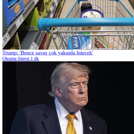
Trump: 'Bence savaş çok yakında bitecek'
Okuma Süresi 1 dk