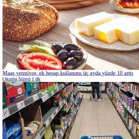
Maaş yetmiyor, ek hesap kullanımı üç ayda yüzde 10 arttı
Okuma Süresi 1 dk