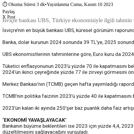
⏱
Okuma Süresi 3 dk
•
Yayınlanma Cuma, Kasım 10 2023
Paylaş
X Post
İsviçre bankası UBS, Türkiye ekonomisiyle ilgili tahmin v
İsviçre’nin en büyük bankası UBS, küresel görünüm raporunda 
Banka, dolar kurunun 2024 sonunda 39 TL’ye, 2025 sonund
UBS ekonomistlerinin tahminlerine göre, Euro kuru da 2024
Tüketici enflasyonunun 2023’ü yüzde 70 ile kapatmasını b
2024’ün ikinci çeyreğinde yüzde 77 ile zirveyi görmesini ö
Merkez Bankası’nın (TCMB) geçen hafta yayımladığı rapord
TCMB’nin politika faizinin 2023’ü yüzde 40 ile kapatmasın
2023’ün kalan iki ayında 250’şer baz puanlık daha faiz artışı
‘EKONOMİ YAVAŞLAYACAK’
Bankanın büyüme beklentileri ise 2023 için yüzde 4,4, 2023
düzeltilmesini sağlayacağını vurguladı.