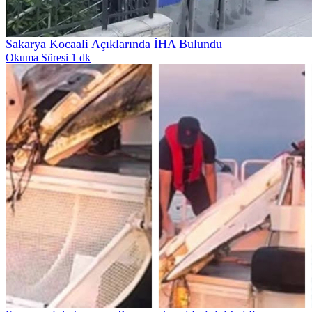
Sakarya Kocaali Açıklarında İHA Bulundu
Okuma Süresi 1 dk