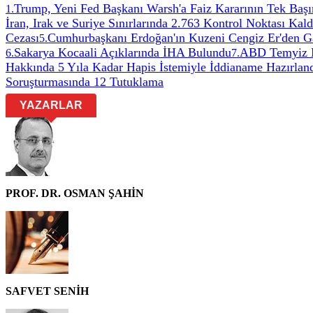
Trump, Yeni Fed Başkanı Warsh'a Faiz Kararının Tek Başın
1
.
İran, Irak ve Suriye Sınırlarında 2.763 Kontrol Noktası Kaldı
Cezası
Cumhurbaşkanı Erdoğan'ın Kuzeni Cengiz Er'den Ga
5
.
Sakarya Kocaali Açıklarında İHA Bulundu
ABD Temyiz Ma
6
.
7
.
Hakkında 5 Yıla Kadar Hapis İstemiyle İddianame Hazırlan
Soruşturmasında 12 Tutuklama
YAZARLAR
PROF. DR. OSMAN ŞAHİN
SAFVET SENİH