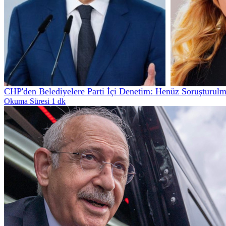
CHP'den Belediyelere Parti İçi Denetim: Henüz Soruşturul
Okuma Süresi 1 dk