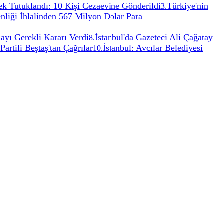
k Tutuklandı: 10 Kişi Cezaevine Gönderildi
Türkiye'nin
3
.
iği İhlalinden 567 Milyon Dolar Para
yı Gerekli Kararı Verdi
İstanbul'da Gazeteci Ali Çağatay
8
.
rtili Beştaş'tan Çağrılar
İstanbul: Avcılar Belediyesi
10
.