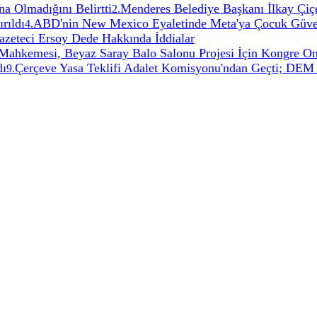
a Olmadığını Belirtti
Menderes Belediye Başkanı İlkay Çiçe
2
.
rıldı
ABD'nin New Mexico Eyaletinde Meta'ya Çocuk Güvenl
4
.
zeteci Ersoy Dede Hakkında İddialar
hkemesi, Beyaz Saray Balo Salonu Projesi İçin Kongre Ona
dı
Çerçeve Yasa Teklifi Adalet Komisyonu'ndan Geçti; DEM Pa
9
.