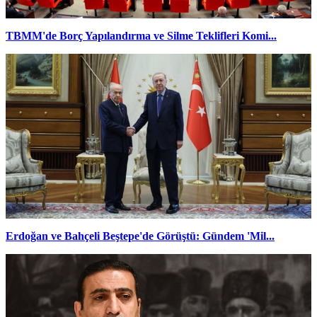
TBMM'de Borç Yapılandırma ve Silme Teklifleri Komi...
Erdoğan ve Bahçeli Beştepe'de Görüştü: Gündem 'Mil...