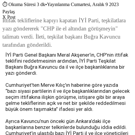
⏱
Okuma Süresi 3 dk
•
Yayınlanma Cumartesi, Aralık 9 2023
Paylaş
X Post
İttifak tekliflerine kapıyı kapatan İYİ Parti, teşkilatlara
yazı göndererek "CHP ile el altından görüşmeyin"
talimatı verdi. İleti, teşkilat başkanı Buğra Kavuncu
tarafından gönderildi.
İYİ Parti Genel Başkanı Meral Akşener’in, CHP’nin ittifak
teklifini reddetmesinin ardından, İYİ Parti Teşkilat
Başkanı Buğra Kavuncu da il ve ilçe başkanlıklarına bir
yazı gönderdi.
Cumhuriyet'ten Merve Kılıç'ın haberine göre yazıda
“bazı siyasi partilerin il ve ilçe başkanlıklarından gelecek
seçim ittifakına ilişkin görüşme, istişare gibi bir araya
gelme tekliflerinin açık ve net bir şekilde reddedilmesi
büyük önem taşımakta” ifadesi yer aldı.
Ayrıca Kavuncu’nun önceki gün Ankara’daki ilçe
başkanlarına benzer telkinlerde bulunduğu iddia edildi.
Cumhuriyet’in ulaştığı bazı İYİ Parti il ve ilçe yöneticileri