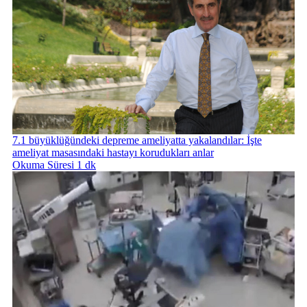
7.1 büyüklüğündeki depreme ameliyatta yakalandılar: İşte
ameliyat masasındaki hastayı korudukları anlar
Okuma Süresi 1 dk