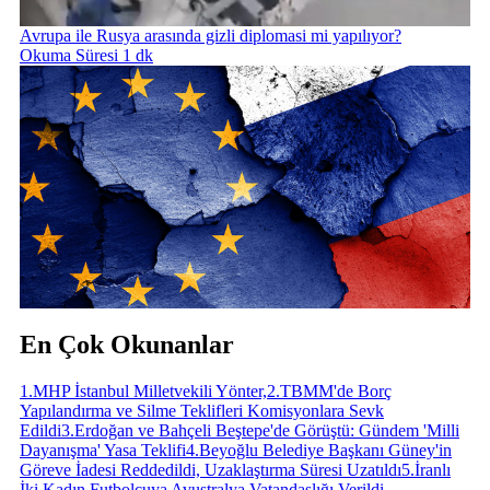
Avrupa ile Rusya arasında gizli diplomasi mi yapılıyor?
Okuma Süresi 1 dk
En Çok Okunanlar
1
.
MHP İstanbul Milletvekili Yönter,
2
.
TBMM'de Borç
Yapılandırma ve Silme Teklifleri Komisyonlara Sevk
Edildi
3
.
Erdoğan ve Bahçeli Beştepe'de Görüştü: Gündem 'Milli
Dayanışma' Yasa Teklifi
4
.
Beyoğlu Belediye Başkanı Güney'in
Göreve İadesi Reddedildi, Uzaklaştırma Süresi Uzatıldı
5
.
İranlı
İki Kadın Futbolcuya Avustralya Vatandaşlığı Verildi