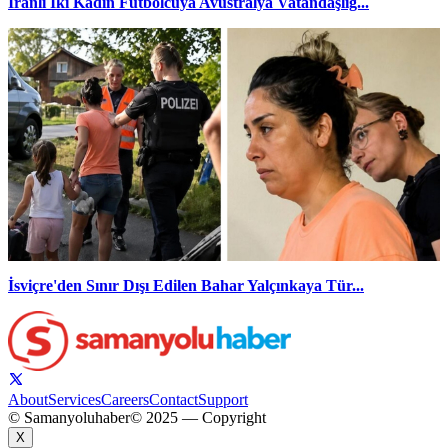
İranlı İki Kadın Futbolcuya Avustralya Vatandaşlığ...
İsviçre'den Sınır Dışı Edilen Bahar Yalçınkaya Tür...
About
Services
Careers
Contact
Support
© Samanyoluhaber
© 2025 — Copyright
X