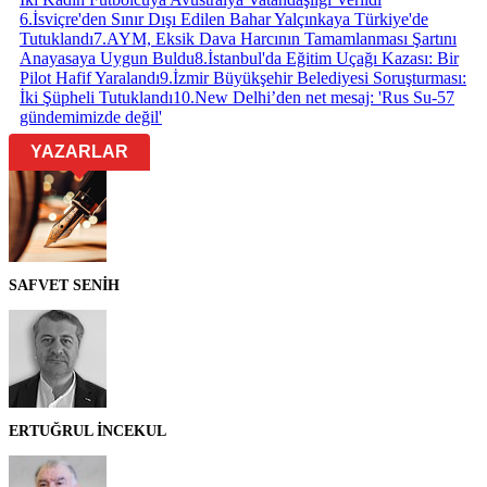
6
.
İsviçre'den Sınır Dışı Edilen Bahar Yalçınkaya Türkiye'de
Tutuklandı
7
.
AYM, Eksik Dava Harcının Tamamlanması Şartını
Anayasaya Uygun Buldu
8
.
İstanbul'da Eğitim Uçağı Kazası: Bir
Pilot Hafif Yaralandı
9
.
İzmir Büyükşehir Belediyesi Soruşturması:
İki Şüpheli Tutuklandı
10
.
New Delhi’den net mesaj: 'Rus Su-57
gündemimizde değil'
YAZARLAR
SAFVET SENİH
ERTUĞRUL İNCEKUL