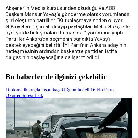
Akşener’in Meclis kürsüsünden okuduğu ve ABB
Başkanı Mansur Yavaş’a gönderme olarak yorumlanan
şiiri eleştiren partililer, “Kutuplaşmaya neden oluyor.
GİK üyeleri o şiiri alıntılayıp paylaştılar. Melih Gökçek’le
aynı yerde buluşmaları da manidar” yorumunu yaptı.
Partililer Ankara’da seçmenin sandıkta Yavaş’ı
destekleyeceğini belirtti. İYİ Parti’nin Ankara adayının
netleşmesinin ardından başkentte partiden istifa
dalgasının başlayacağına da işaret edildi.
Bu haberler de ilginizi çekebilir
Diplomatik araçla insan kaçaklığının bedeli 16 bin Euro
Okuma Süresi 1 dk