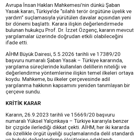
Avrupa İnsan Hakları Mahkemesi’nin dünkü Şaban
Yasak kararı, Türkiye’de “silahlı terör örgütüne üyelik ve
yardım” suçlamasıyla yürütülen davalar açısından yeni
bir dönemi başlattı. Karara ilişkin değerlendirmede
bulunan hukukçu Prof. Dr. İzzet Özgenç, kararın mevcut
yargılamalar üzerinde doğrudan etkili olabileceğini
ifade etti.
AİHM Büyük Dairesi, 5.5.2026 tarihli ve 17389/20
başvuru numaralı Şaban Yasak – Türkiye kararında,
yargılama süreçlerinde kullanılan delillerin niteliği ve
değerlendirme yöntemlerine ilişkin temel ilkeleri ortaya
koydu. Mahkeme, bu ilkeler çerçevesinde adil
yargılanma hakkının kapsamını yeniden tanımlayan bir
çerçeve sundu.
KRİTİK KARAR
Kararın, 26.9.2023 tarihli ve 15669/20 başvuru
numaralı Yüksel Yalçınkaya – Türkiye kararıyla benzer
bir çizgide ilerlediği dikkat çekti. AİHM, her iki kararda
da özellikle örgüt üyeliği suçlamalarında delil standardı
ve hukuki değerlendirme ölçütlerine odaklandı.