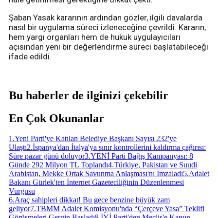
Şaban Yasak kararının ardından gözler, ilgili davalarda
nasıl bir uygulama süreci izleneceğine çevrildi. Kararın,
hem yargı organları hem de hukuk uygulayıcıları
açısından yeni bir değerlendirme süreci başlatabileceği
ifade edildi.
Bu haberler de ilginizi çekebilir
En Çok Okunanlar
1
.
Yeni Parti'ye Katılan Belediye Başkanı Sayısı 232'ye
Ulaştı
2
.
İspanya'dan İtalya'ya sınır kontrollerini kaldırma çağırısı:
Süre pazar günü doluyor
3
.
YENİ Parti Bağış Kampanyası: 8
Günde 292 Milyon TL Toplandı
4
.
Türkiye, Pakistan ve Suudi
Arabistan, Mekke Ortak Savunma Anlaşması'nı İmzaladı
5
.
Adalet
Bakanı Gürlek'ten İnternet Gazeteciliğinin Düzenlenmesi
Vurgusu
6
.
Araç sahipleri dikkat! Bu gece benzine büyük zam
geliyor
7
.
TBMM Adalet Komisyonu'nda “Çerçeve Yasa” Teklifi
Görüşmeleri Gergin Başladı
8
.
İYİ Parti'den Meclis'e Kanun