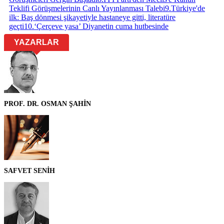
Teklifi Görüşmelerinin Canlı Yayınlanması Talebi
9
.
Türkiye'de
ilk: Baş dönmesi şikayetiyle hastaneye gitti, literatüre
geçti
10
.
‘Çerçeve yasa’ Diyanetin cuma hutbesinde
YAZARLAR
PROF. DR. OSMAN ŞAHİN
SAFVET SENİH