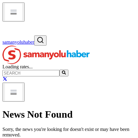
samanyoluhaber
Loading rates...
News Not Found
Sorry, the news you're looking for doesn't exist or may have been
removed.