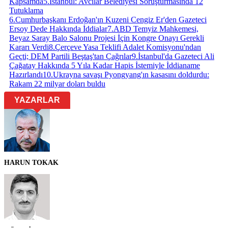
Kapsamda
5
.
İstanbul: Avcılar Belediyesi Soruşturmasında 12
Tutuklama
6
.
Cumhurbaşkanı Erdoğan'ın Kuzeni Cengiz Er'den Gazeteci
Ersoy Dede Hakkında İddialar
7
.
ABD Temyiz Mahkemesi,
Beyaz Saray Balo Salonu Projesi İçin Kongre Onayı Gerekli
Kararı Verdi
8
.
Çerçeve Yasa Teklifi Adalet Komisyonu'ndan
Geçti; DEM Partili Beştaş'tan Çağrılar
9
.
İstanbul'da Gazeteci Ali
Çağatay Hakkında 5 Yıla Kadar Hapis İstemiyle İddianame
Hazırlandı
10
.
Ukrayna savaşı Pyongyang'ın kasasını doldurdu:
Rakam 22 milyar doları buldu
YAZARLAR
HARUN TOKAK