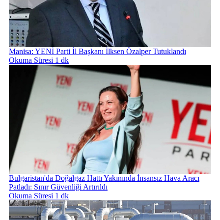
Manisa: YENİ Parti İl Başkanı İlksen Özalper Tutuklandı
Okuma Süresi 1 dk
Bulgaristan'da Doğalgaz Hattı Yakınında İnsansız Hava Aracı
Patladı: Sınır Güvenliği Artırıldı
Okuma Süresi 1 dk