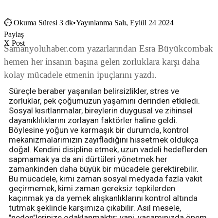
⏱
Okuma Süresi 3 dk
•
Yayınlanma Salı, Eylül 24 2024
Paylaş
X Post
Samanyoluhaber.com yazarlarından Esra Büyükcombak
hemen her insanın başına gelen zorluklara karşı daha
kolay mücadele etmenin ipuçlarını yazdı.
Süreçle beraber yaşanılan belirsizlikler, stres ve
zorluklar, pek çoğumuzun yaşamını derinden etkiledi.
Sosyal kısıtlanmalar, bireylerin duygusal ve zihinsel
dayanıklılıklarını zorlayan faktörler haline geldi.
Böylesine yoğun ve karmaşık bir durumda, kontrol
mekanizmalarımızın zayıfladığını hissetmek oldukça
doğal. Kendini disipline etmek, uzun vadeli hedeflerden
sapmamak ya da ani dürtüleri yönetmek her
zamankinden daha büyük bir mücadele gerektirebilir.
Bu mücadele, kimi zaman sosyal medyada fazla vakit
geçirmemek, kimi zaman gereksiz tepkilerden
kaçınmak ya da yemek alışkanlıklarını kontrol altında
tutmak şeklinde karşımıza çıkabilir. Asıl mesele,
"neden"lerinize odaklanmaktır; yani, yaşamınızda önem