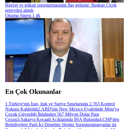
Rüşvet ve irtikap soruşturmasında flaş gelişme: Başkan Çiçek
görevden alındı
Okuma Süresi 1 dk
En Çok Okunanlar
1
.
Türkiye'nin İran, Irak ve Suriye Sınırlarında 2.763 Kontrol
Noktası Kaldırıldı
2
.
ABD'nin New Mexico Eyaletinde Meta'ya
Çocuk Güvenliği İhlalinden 567 Milyon Dolar Para
Cezası
3
.
Sakarya Kocaali Açıklarında İHA Bulundu
4
.
CHP'den
Belediyelere Parti İçi Denetim: Henüz Soruşturulmayanlar da