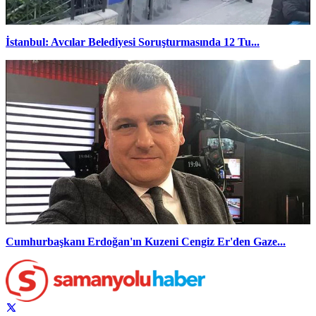
İstanbul: Avcılar Belediyesi Soruşturmasında 12 Tu...
Cumhurbaşkanı Erdoğan'ın Kuzeni Cengiz Er'den Gaze...