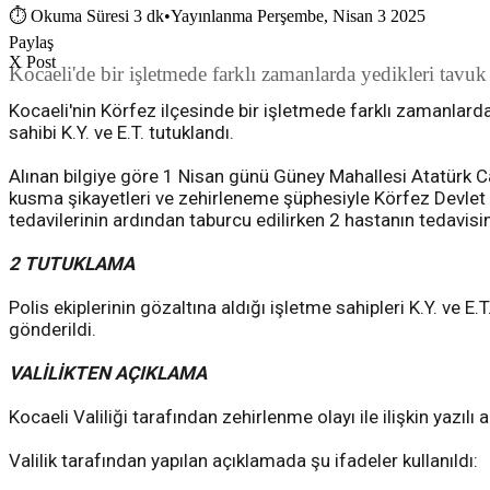
⏱
Okuma Süresi 3 dk
•
Yayınlanma Perşembe, Nisan 3 2025
Paylaş
X Post
Kocaeli'de bir işletmede farklı zamanlarda yedikleri tavuk
Kocaeli'nin Körfez ilçesinde bir işletmede farklı zamanlarda
sahibi K.Y. ve E.T. tutuklandı.
Alınan bilgiye göre 1 Nisan günü Güney Mahallesi Atatürk Ca
kusma şikayetleri ve zehirleneme şüphesiyle Körfez Devlet 
tedavilerinin ardından taburcu edilirken 2 hastanın tedavisi
2 TUTUKLAMA
Polis ekiplerinin gözaltına aldığı işletme sahipleri K.Y. ve 
gönderildi.
VALİLİKTEN AÇIKLAMA
Kocaeli Valiliği tarafından zehirlenme olayı ile ilişkin yazılı 
Valilik tarafından yapılan açıklamada şu ifadeler kullanıldı: