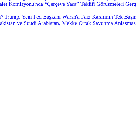
t Komisyonu'nda “Çerçeve Yasa” Teklifi Görüşmeleri Gerg
ı
Trump, Yeni Fed Başkanı Warsh'a Faiz Kararının Tek Başın
7
.
Pakistan ve Suudi Arabistan, Mekke Ortak Savunma Anlaşması