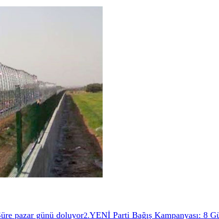
 Süre pazar günü doluyor
YENİ Parti Bağış Kampanyası: 8 G
2
.