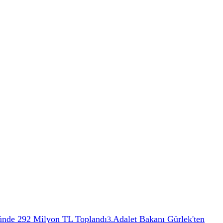
ünde 292 Milyon TL Toplandı
Adalet Bakanı Gürlek'ten
3
.