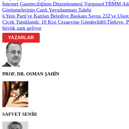
İnternet Gazeteciliğinin Düzenlenmesi Vurgusu
TBMM Adale
4
.
Görüşmelerinin Canlı Yayınlanması Talebi
Yeni Parti'ye Katılan Belediye Başkanı Sayısı 232'ye Ulaşt
6
.
Çiçek Tutuklandı: 10 Kişi Cezaevine Gönderildi
Türkiye, 
9
.
büyük zam geliyor
YAZARLAR
PROF. DR. OSMAN ŞAHİN
SAFVET SENİH