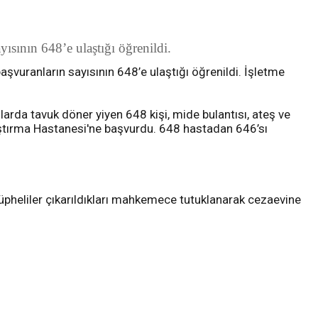
yısının 648’e ulaştığı öğrenildi.
aşvuranların sayısının 648’e ulaştığı öğrenildi. İşletme
rda tavuk döner yiyen 648 kişi, mide bulantısı, ateş ve
aştırma Hastanesi'ne başvurdu. 648 hastadan 646’sı
. Şüpheliler çıkarıldıkları mahkemece tutuklanarak cezaevine