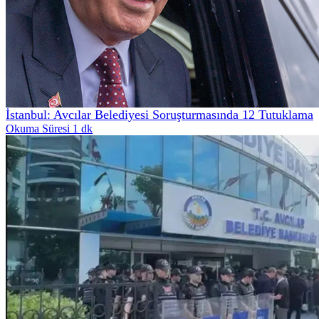
İstanbul: Avcılar Belediyesi Soruşturmasında 12 Tutuklama
Okuma Süresi 1 dk