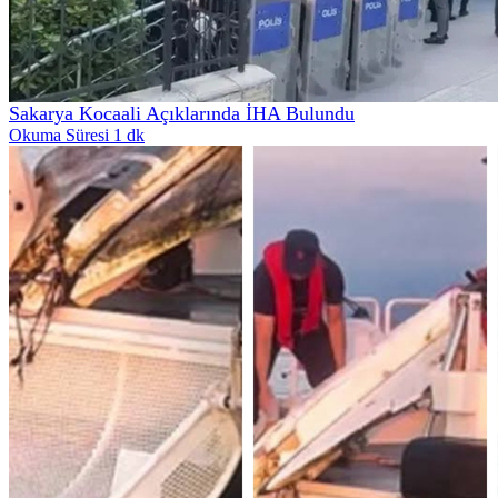
Sakarya Kocaali Açıklarında İHA Bulundu
Okuma Süresi 1 dk