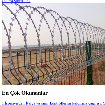
Okuma Süresi 1 dk
En Çok Okunanlar
İspanya'dan İtalya'ya sınır kontrollerini kaldırma çağırısı:
1
.