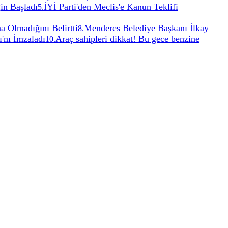
in Başladı
İYİ Parti'den Meclis'e Kanun Teklifi
5
.
a Olmadığını Belirtti
Menderes Belediye Başkanı İlkay
8
.
'nı İmzaladı
Araç sahipleri dikkat! Bu gece benzine
10
.