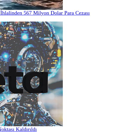
hlalinden 567 Milyon Dolar Para Cezası
Noktası Kaldırıldı