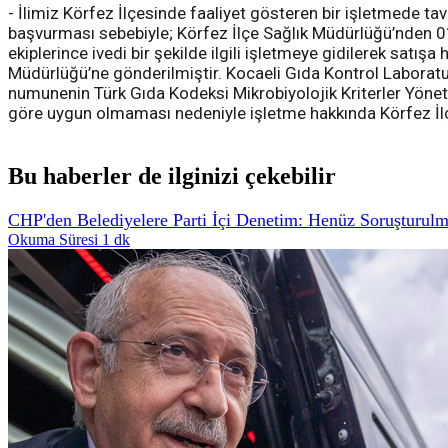
- İlimiz Körfez İlçesinde faaliyet gösteren bir işletmede t
başvurması sebebiyle; Körfez İlçe Sağlık Müdürlüğü’nden 0
ekiplerince ivedi bir şekilde ilgili işletmeye gidilerek sa
Müdürlüğü’ne gönderilmiştir. Kocaeli Gıda Kontrol Laboratuv
numunenin Türk Gıda Kodeksi Mikrobiyolojik Kriterler Yönetme
göre uygun olmaması nedeniyle işletme hakkında Körfez İl
Bu haberler de ilginizi çekebilir
CHP'den Belediyelere Parti İçi Denetim: Henüz Soruşturul
Okuma Süresi 1 dk