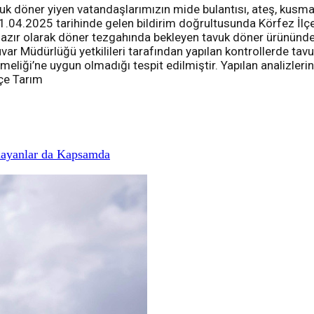
avuk döner yiyen vatandaşlarımızın mide bulantısı, ateş, kusm
1.04.2025 tarihinde gelen bildirim doğrultusunda Körfez İl
tışa hazır olarak döner tezgahında bekleyen tavuk döner ürünü
ar Müdürlüğü yetkilileri tarafından yapılan kontrollerde tav
liği’ne uygun olmadığı tespit edilmiştir. Yapılan analizlerin
çe Tarım
mayanlar da Kapsamda