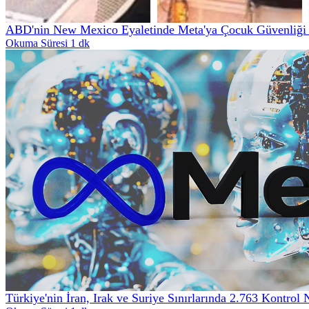
ABD'nin New Mexico Eyaletinde Meta'ya Çocuk Güvenliği İ
Okuma Süresi 1 dk
Türkiye'nin İran, Irak ve Suriye Sınırlarında 2.763 Kontrol 