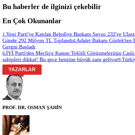
Bu haberler de ilginizi çekebilir
En Çok Okunanlar
Yeni Parti'ye Katılan Belediye Başkanı Sayısı 232'ye Ulaşt
1
.
Günde 292 Milyon TL Toplandı
Adalet Bakanı Gürlek'ten 
4
.
Gergin Başladı
İYİ Parti'den Meclis'e Kanun Teklifi Görüşmelerinin Canlı
6
.
sahipleri dikkat! Bu gece benzine büyük zam geliyor
Türkiy
9
.
YAZARLAR
PROF. DR. OSMAN ŞAHİN