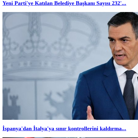
Yeni Parti'ye Katılan Belediye Başkanı Sayısı 232'...
İspanya'dan İtalya'ya sınır kontrollerini kaldırma...