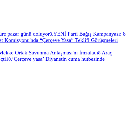
 Süre pazar günü doluyor
YENİ Parti Bağış Kampanyası: 8
3
.
 Komisyonu'nda “Çerçeve Yasa” Teklifi Görüşmeleri
, Mekke Ortak Savunma Anlaşması'nı İmzaladı
Araç
8
.
çti
‘Çerçeve yasa’ Diyanetin cuma hutbesinde
10
.