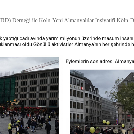
RD) Derneği ile Köln-Yeni Almanyalılar İnsiyatifi Köln-
lik yaptığı cadı avında yarım milyonun üzerinde masum insan
lanması oldu.Gönüllü aktivistler Almanya’nın her şehrinde hap
Eylemlerin son adresi Almanya'n