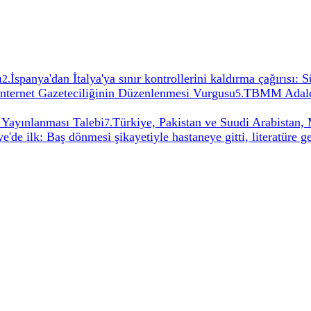
ı
İspanya'dan İtalya'ya sınır kontrollerini kaldırma çağırısı:
2
.
İnternet Gazeteciliğinin Düzenlenmesi Vurgusu
TBMM Adalet
5
.
 Yayınlanması Talebi
Türkiye, Pakistan ve Suudi Arabistan
7
.
e'de ilk: Baş dönmesi şikayetiyle hastaneye gitti, literatüre ge