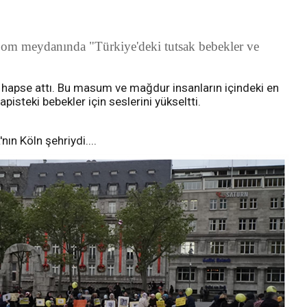
Dom meydanında "Türkiye'deki tutsak bebekler ve
ı hapse attı. Bu masum ve mağdur insanların içindeki en
isteki bebekler için seslerini yükseltti.
ın Köln şehriydi....