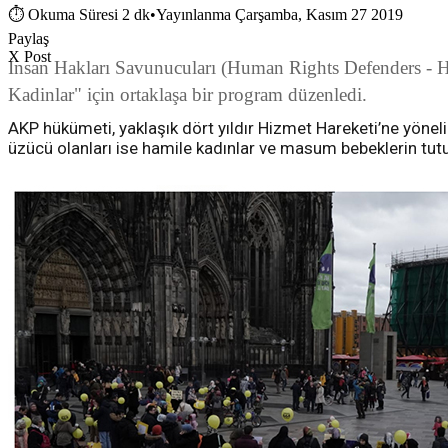
⏱
Okuma Süresi 2 dk
•
Yayınlanma Çarşamba, Kasım 27 2019
Paylaş
X Post
İnsan Hakları Savunucuları (Human Rights Defenders - H
Kadinlar" için ortaklaşa bir program düzenledi.
AKP hükümeti, yaklaşık dört yıldır Hizmet Hareketi’ne yöne
üzücü olanları ise hamile kadınlar ve masum bebeklerin tutuk