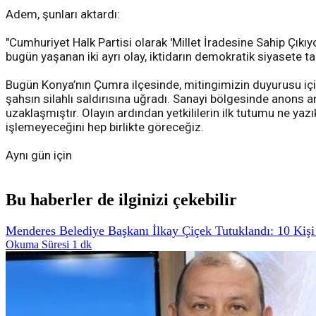
Adem, şunları aktardı:
"Cumhuriyet Halk Partisi olarak 'Millet İradesine Sahip Çı
bugün yaşanan iki ayrı olay, iktidarın demokratik siyasete
Bugün Konya’nın Çumra ilçesinde, mitingimizin duyurusu i
şahsın silahlı saldırısına uğradı. Sanayi bölgesinde anons 
uzaklaşmıştır. Olayın ardından yetkililerin ilk tutumu ne yazı
işlemeyeceğini hep birlikte göreceğiz.
Aynı gün için
Bu haberler de ilginizi çekebilir
Menderes Belediye Başkanı İlkay Çiçek Tutuklandı: 10 Kişi
Okuma Süresi 1 dk