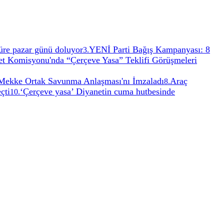
 Süre pazar günü doluyor
YENİ Parti Bağış Kampanyası: 8
3
.
 Komisyonu'nda “Çerçeve Yasa” Teklifi Görüşmeleri
, Mekke Ortak Savunma Anlaşması'nı İmzaladı
Araç
8
.
çti
‘Çerçeve yasa’ Diyanetin cuma hutbesinde
10
.