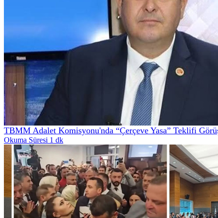
TBMM Adalet Komisyonu'nda “Çerçeve Yasa” Teklifi Görüş
Okuma Süresi 1 dk