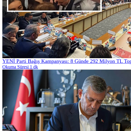
YENİ Parti Bağış Kampanyası: 8 Günde 292 Milyon TL Top
Okuma Süresi 1 dk