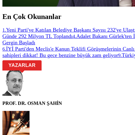
En Çok Okunanlar
Yeni Parti'ye Katılan Belediye Başkanı Sayısı 232'ye Ulaşt
1
.
Günde 292 Milyon TL Toplandı
Adalet Bakanı Gürlek'ten 
4
.
Gergin Başladı
İYİ Parti'den Meclis'e Kanun Teklifi Görüşmelerinin Canlı
6
.
sahipleri dikkat! Bu gece benzine büyük zam geliyor
Türkiy
9
.
YAZARLAR
PROF. DR. OSMAN ŞAHİN