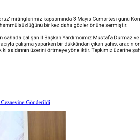
kıyoruz' mitinglerimiz kapsamında 3 Mayıs Cumartesi günü Kon
 tahammülsüzlüğünü bir kez daha gözler önüne sermiştir.
çin sahada çalışan İl Başkan Yardımcımız Mustafa Durmaz v
aracıyla çalışma yaparken bir dükkândan çıkan şahıs, aracın 
k ki saldırının üzerini örtmeye yöneliktir. Tepkimiz üzerine şa
 Cezaevine Gönderildi