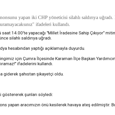
anonsunu yapan iki CHP yöneticisi silahlı saldırıya uğrad
ramayacaksınız" ifadeleri kullandı.
saat 14.00'te yapacağı "Millet İradesine Sahip Çıkıyor" miti
e silahlı saldırıya uğradı.
edya hesabından yaptığı açıklamayla duyurdu.
ingimiz için Çumra İlçesinde Karaman İlçe Başkan Yardımcım
dıramaz!" ifadelerini kullandı.
giderek şahıstan şikayetçi oldu.
 göstererek şunları söyledi:
 yapan aracımızın önü kesilerek havaya ateş edilmiştir. Bu ya