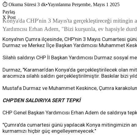
⏱
Okuma Süresi 3 dk
•
Yayınlanma Perşembe, Mayıs 1 2025
Paylaş
X Post
Konya'da CHP'nin 3 Mayıs'ta gerçekleştireceği mitingin 
Yardımcısı Erhan Adem, "Bizi kurşunla, ev hapsiyle durdu
Konya'nın Çumra ilçesinde, CHP'nin 3 Mayıs Cumartesi günü 
Durmaz ve Merkez İlçe Başkan Yardımcısı Muhammet Keskinc
Silahlı saldırıyı CHP İl Başkan Yardımcısı Durmaz sosyal m
Durmaz, "Karaman’dan Konya’da gerçekleştirilecek olan mit
aracımıza silahlı saldırı gerçekleştirilmiştir. Baskılar bizi yıl
Mustafa Durmaz ve Muhammet Keskince, Çumra karakoluna 
CHP'DEN SALDIRIYA SERT TEPKİ
CHP Genel Başkan Yardımcısı Erhan Adem de saldırıya tepki
"Çumra'da cumartesi günü yapılacak Konya mitingimizin anons
kurmamızı hiçbir güç engelleyemeyecek."