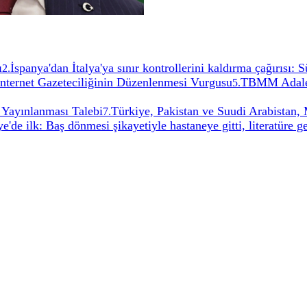
ı
İspanya'dan İtalya'ya sınır kontrollerini kaldırma çağırısı:
2
.
İnternet Gazeteciliğinin Düzenlenmesi Vurgusu
TBMM Adalet
5
.
 Yayınlanması Talebi
Türkiye, Pakistan ve Suudi Arabistan
7
.
e'de ilk: Baş dönmesi şikayetiyle hastaneye gitti, literatüre ge