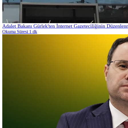
Adalet Bakanı Gürlek'ten İnternet Gazeteciliğinin Düzenle
Okuma Süresi 1 dk