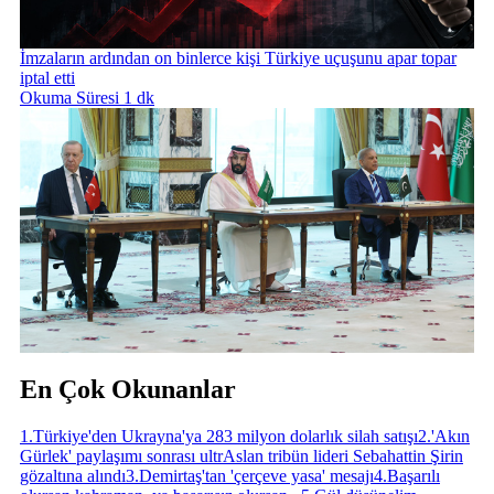
İmzaların ardından on binlerce kişi Türkiye uçuşunu apar topar
iptal etti
Okuma Süresi 1 dk
En Çok Okunanlar
1
.
Türkiye'den Ukrayna'ya 283 milyon dolarlık silah satışı
2
.
'Akın
Gürlek' paylaşımı sonrası ultrAslan tribün lideri Sebahattin Şirin
gözaltına alındı
3
.
Demirtaş'tan 'çerçeve yasa' mesajı
4
.
Başarılı