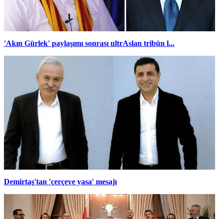
'Akın Gürlek' paylaşımı sonrası ultrAslan tribün l...
Demirtaş'tan 'çerçeve yasa' mesajı