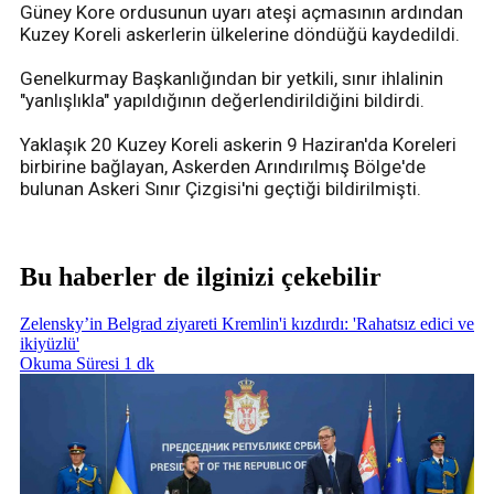
Güney Kore ordusunun uyarı ateşi açmasının ardından
Kuzey Koreli askerlerin ülkelerine döndüğü kaydedildi.
Genelkurmay Başkanlığından bir yetkili, sınır ihlalinin
"yanlışlıkla" yapıldığının değerlendirildiğini bildirdi.
Yaklaşık 20 Kuzey Koreli askerin 9 Haziran'da Koreleri
birbirine bağlayan, Askerden Arındırılmış Bölge'de
bulunan Askeri Sınır Çizgisi'ni geçtiği bildirilmişti.
Bu haberler de ilginizi çekebilir
Zelensky’in Belgrad ziyareti Kremlin'i kızdırdı: 'Rahatsız edici ve
ikiyüzlü'
Okuma Süresi 1 dk