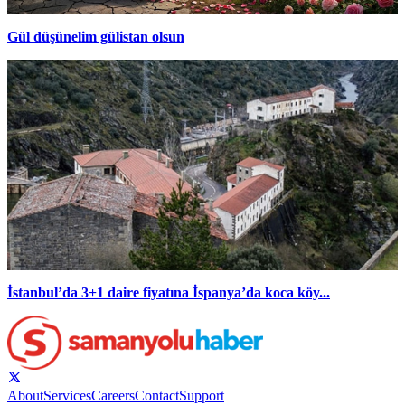
Gül düşünelim gülistan olsun
İstanbul’da 3+1 daire fiyatına İspanya’da koca köy...
About
Services
Careers
Contact
Support