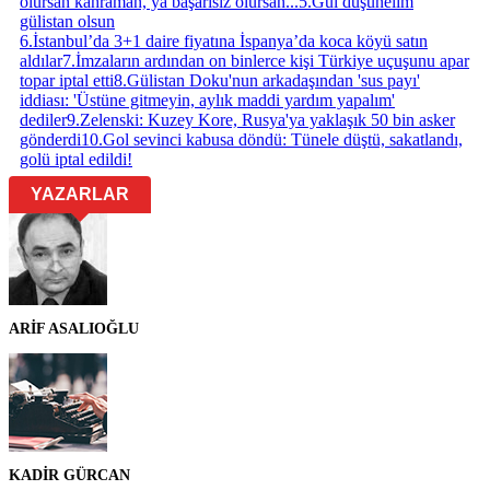
olursan kahraman, ya başarısız olursan...
5
.
Gül düşünelim
gülistan olsun
6
.
İstanbul’da 3+1 daire fiyatına İspanya’da koca köyü satın
aldılar
7
.
İmzaların ardından on binlerce kişi Türkiye uçuşunu apar
topar iptal etti
8
.
Gülistan Doku'nun arkadaşından 'sus payı'
iddiası: 'Üstüne gitmeyin, aylık maddi yardım yapalım'
dediler
9
.
Zelenski: Kuzey Kore, Rusya'ya yaklaşık 50 bin asker
gönderdi
10
.
Gol sevinci kabusa döndü: Tünele düştü, sakatlandı,
golü iptal edildi!
YAZARLAR
ARİF ASALIOĞLU
KADİR GÜRCAN