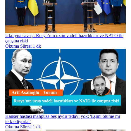
Ukrayna savaşı: Rusya’nın uzun vadeli hazırlıkları ve NATO ile
çatışma riski
Okuma Süresi 1 dk
Kanser hastası mahpusa beş aydır tedavi yok: 'Eşimi ölüme mi
terk ediyorlar'
Okuma Süresi 1 dk