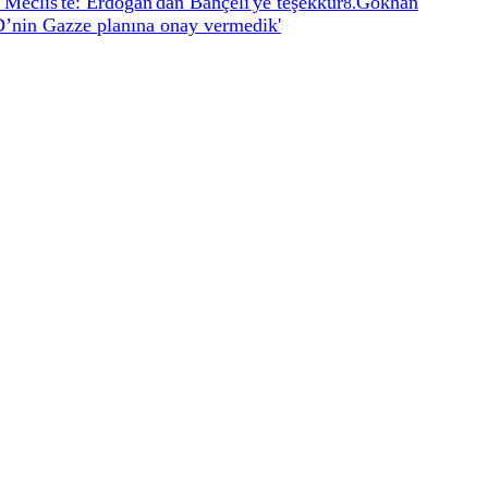
 Meclis'te: Erdoğan'dan Bahçeli'ye teşekkür
Gökhan
8
.
’nin Gazze planına onay vermedik'