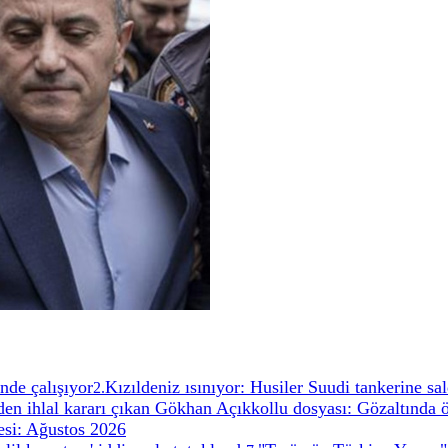
nde çalışıyor
Kızıldeniz ısınıyor: Husiler Suudi tankerine sal
2
.
n ihlal kararı çıkan Gökhan Açıkkollu dosyası: Gözaltında 
si: Ağustos 2026