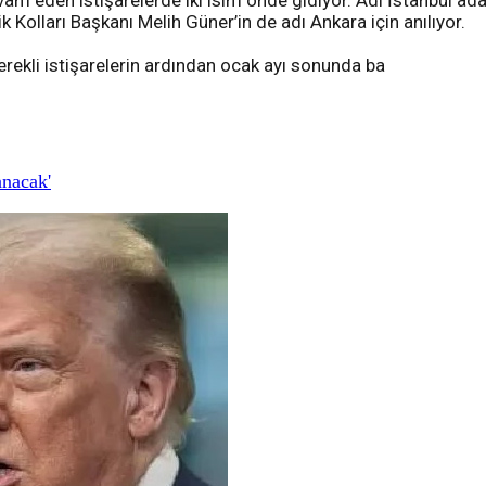
vam eden istişarelerde iki isim önde gidiyor. Adı İstanbul ada
k Kolları Başkanı Melih Güner’in de adı Ankara için anılıyor.
erekli istişarelerin ardından ocak ayı sonunda ba
anacak'