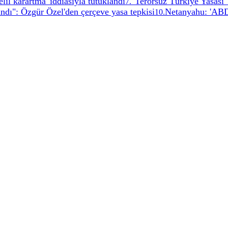
lil karartma' iddiasıyla tutuklandı
"Terörsüz Türkiye Yasası"
7
.
andı": Özgür Özel'den çerçeve yasa tepkisi
Netanyahu: 'ABD
10
.