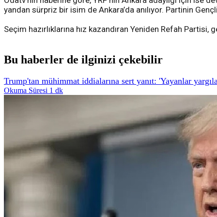
Odatv'nin haberine göre, YRP’nin Ankara adaylığı için ise de
yandan sürpriz bir isim de Ankara’da anılıyor. Partinin Gençli
Seçim hazırlıklarına hız kazandıran Yeniden Refah Partisi, g
Bu haberler de ilginizi çekebilir
Trump'tan mühimmat iddialarına sert yanıt: 'Yayanlar yargıl
Okuma Süresi 1 dk