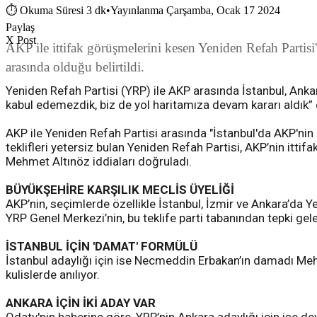
⏱
Okuma Süresi 3 dk
•
Yayınlanma Çarşamba, Ocak 17 2024
Paylaş
X Post
AKP ile ittifak görüşmelerini kesen Yeniden Refah Partis
arasında olduğu belirtildi.
Yeniden Refah Partisi (YRP) ile AKP arasında İstanbul, Ankar
kabul edemezdik, biz de yol haritamıza devam kararı aldık”
AKP ile Yeniden Refah Partisi arasında "İstanbul'da AKP'nin 
teklifleri yetersiz bulan Yeniden Refah Partisi, AKP’nin ittifa
Mehmet Altınöz iddiaları doğruladı.
BÜYÜKŞEHİRE KARŞILIK MECLİS ÜYELİĞİ
AKP’nin, seçimlerde özellikle İstanbul, İzmir ve Ankara’da Ye
YRP Genel Merkezi’nin, bu teklife parti tabanından tepki gele
İSTANBUL İÇİN 'DAMAT' FORMÜLÜ
İstanbul adaylığı için ise Necmeddin Erbakan’ın damadı Mehm
kulislerde anılıyor.
ANKARA İÇİN İKİ ADAY VAR