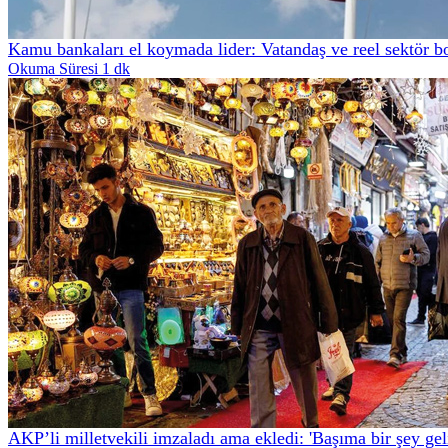
Kamu bankaları el koymada lider: Vatandaş ve reel sektör b
Okuma Süresi 1 dk
AKP’li milletvekili imzaladı ama ekledi: 'Başıma bir şey gel