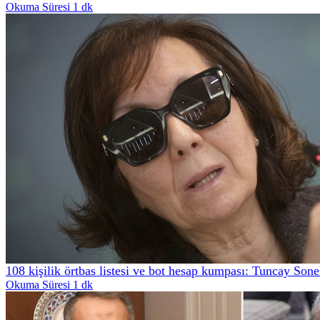
Okuma Süresi 1 dk
108 kişilik örtbas listesi ve bot hesap kumpası: Tuncay Sone
Okuma Süresi 1 dk