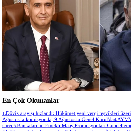
En Çok Okunanlar
Döviz arayışı hızlandı: Hükümet yeni vergi teşvikleri üzeri
1
.
Ağustos'ta komisyonda, 9 Ağustos'ta Genel Kurul'da
AYM'de
4
.
süreç
Bankalardan Emekli Maaş Promosyonları Güncelleme
5
.