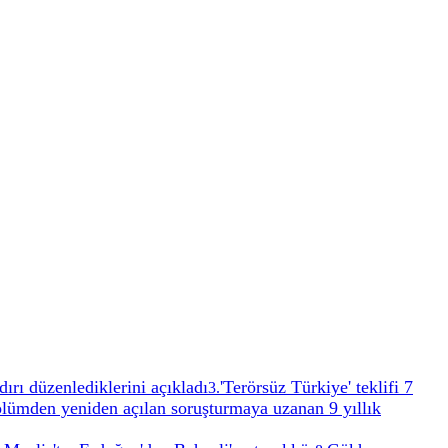
dırı düzenlediklerini açıkladı
'Terörsüz Türkiye' teklifi 7
3
.
ölümden yeniden açılan soruşturmaya uzanan 9 yıllık