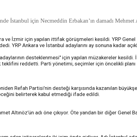
i'nde İstanbul için Necmeddin Erbakan’ın damadı Mehmet Alt
a ve İzmir için yapılan ittifak görüşmeleri kesildi. YRP Genel 
 dedi. YRP Ankara ve İstanbul adaylarını ay sonuna kadar açı
adaylarının desteklenmesi" için yapılan müzakereler kesildi. 
k teklifini reddetti. Parti yönetimi, seçimler için öncelikli pla
niden Refah Partisi’nin desteği karşısında kazanılan büyükşehi
ceğini belirterek kabul etmediği ifade edildi.
et Altınöz’ün adı öne çıkıyor. Öte yandan bir diğer Genel Başk