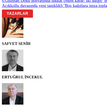
Gülistan Doku dosyasında dikkat çeken karar: İki dalgıç 'de
6
.
Açıkkollu davasında yeni tanıklık
"Boş kağıtlara imza topl
9
.
YAZARLAR
SAFVET SENİH
ERTUĞRUL İNCEKUL