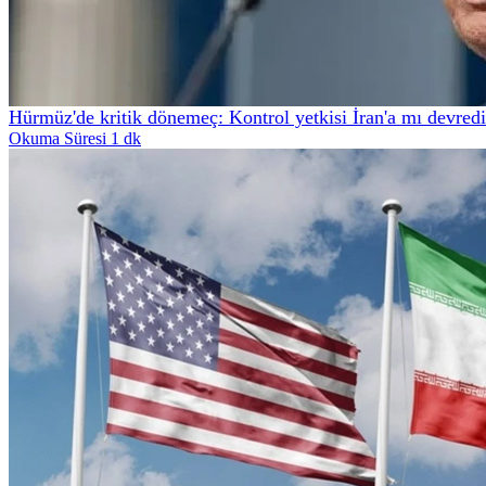
Hürmüz'de kritik dönemeç: Kontrol yetkisi İran'a mı devredi
Okuma Süresi 1 dk