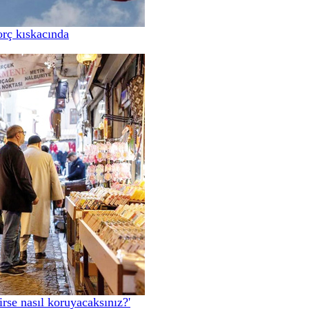
orç kıskacında
irse nasıl koruyacaksınız?'