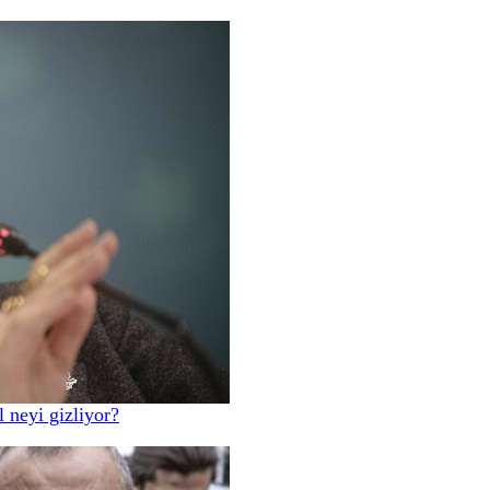
l neyi gizliyor?