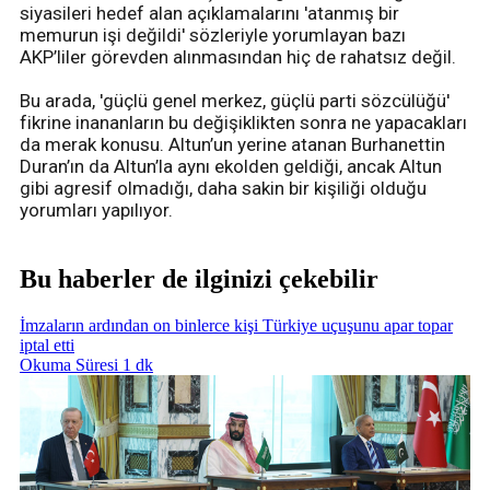
siyasileri hedef alan açıklamalarını 'atanmış bir
memurun işi değildi' sözleriyle yorumlayan bazı
AKP’liler görevden alınmasından hiç de rahatsız değil.
Bu arada, 'güçlü genel merkez, güçlü parti sözcülüğü'
fikrine inananların bu değişiklikten sonra ne yapacakları
da merak konusu. Altun’un yerine atanan Burhanettin
Duran’ın da Altun’la aynı ekolden geldiği, ancak Altun
gibi agresif olmadığı, daha sakin bir kişiliği olduğu
yorumları yapılıyor.
Bu haberler de ilginizi çekebilir
İmzaların ardından on binlerce kişi Türkiye uçuşunu apar topar
iptal etti
Okuma Süresi 1 dk