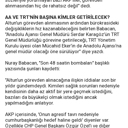
sözleriyle yorumlayan bazı AKP’liler, görevden
alınmasından hiç de rahatsız değil" dedi.
AA VE TRT'NİN BAŞINA KİMLER GETİRİLECEK?
Altun'un görevden alınmasının ardından bürokrasideki
değişikliklerin hız kazanabileceğini belirten Babacan,
"Anadolu Ajansı Genel Müdürü Serdar Karagöz’ün TRT
Genel Müdürlüğü görevine getirileceği, TRT Yönetim
Kurulu üyesi olan Mücahid Eker’in de Anadolu Ajansı’na
genel müdür olacağı öne sürülüyor" diye yazdı.
Nuray Babacan, "Son 48 saatin bombaları" başlıklı
yazısında şunları kaydetti:
"Altun’un görevden alınacağına ilişkin iddialar son bir
yıldır gündemdeydi. Kimileri sağlık sorunları nedeniyle
kendisinin daha az aktif bir yere geçmek istediğini,
bazıları da büyükelçi olmak istediğini ancak
yapılmadığını anlatıyor.
AKP içerisinde, 'Onun agresif tavrı nedeniyle
cumhurbaşkanlığı hedef haline geldi' diyenler var.
Özellikle CHP Genel Başkanı Özgür Özel’i ve diğer