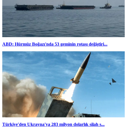
ABD: Hürmüz Boğazı'nda 53 geminin rotası değiştiri...
Türkiye'den Ukrayna'ya 283 milyon dolarlık silah s...