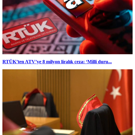
RTÜK’ten ATV’ye 8 milyon liralık ceza: ‘Milli duru...