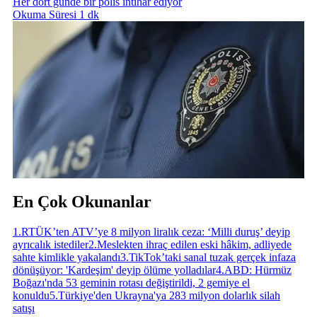
Her dört günde bir polis intihar ediyor
Okuma Süresi 1 dk
En Çok Okunanlar
1
.
RTÜK’ten ATV’ye 8 milyon liralık ceza: ‘Milli duruş’ deyip
ayrıcalık istediler
2
.
Meslekten ihraç edilen eski hâkim, adliyede
sahte kimlikle yakalandı
3
.
TikTok’taki sanal tuzak gerçek infaza
dönüşüyor: 'Kardeşim' deyip ölüme yolladılar
4
.
ABD: Hürmüz
Boğazı'nda 53 geminin rotası değiştirildi, 2 gemiye el
konuldu
5
.
Türkiye'den Ukrayna'ya 283 milyon dolarlık silah
satışı