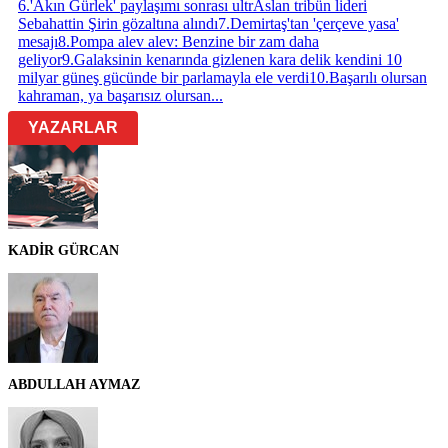
6
.
'Akın Gürlek' paylaşımı sonrası ultrAslan tribün lideri
Sebahattin Şirin gözaltına alındı
7
.
Demirtaş'tan 'çerçeve yasa'
mesajı
8
.
Pompa alev alev: Benzine bir zam daha
geliyor
9
.
Galaksinin kenarında gizlenen kara delik kendini 10
milyar güneş gücünde bir parlamayla ele verdi
10
.
Başarılı olursan
kahraman, ya başarısız olursan...
YAZARLAR
KADİR GÜRCAN
ABDULLAH AYMAZ