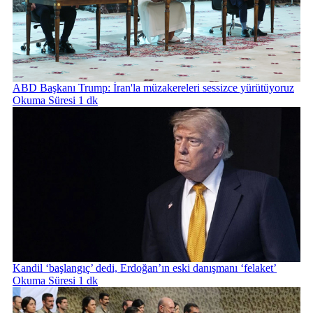
ABD Başkanı Trump: İran'la müzakereleri sessizce yürütüyoruz
Okuma Süresi 1 dk
Kandil ‘başlangıç’ dedi, Erdoğan’ın eski danışmanı ‘felaket’
Okuma Süresi 1 dk