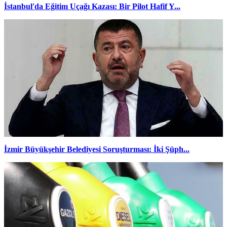
İstanbul'da Eğitim Uçağı Kazası: Bir Pilot Hafif Y...
İzmir Büyükşehir Belediyesi Soruşturması: İki Şüph...