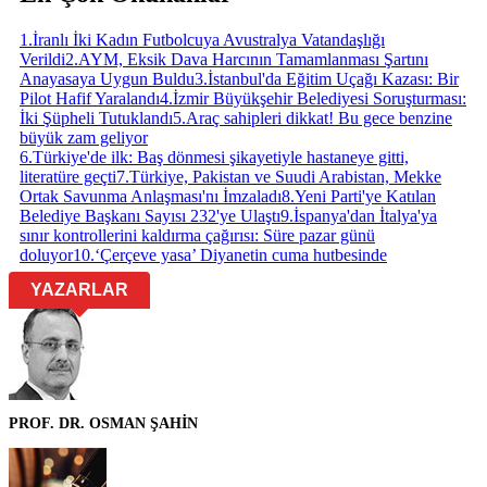
1
.
İranlı İki Kadın Futbolcuya Avustralya Vatandaşlığı
Verildi
2
.
AYM, Eksik Dava Harcının Tamamlanması Şartını
Anayasaya Uygun Buldu
3
.
İstanbul'da Eğitim Uçağı Kazası: Bir
Pilot Hafif Yaralandı
4
.
İzmir Büyükşehir Belediyesi Soruşturması:
İki Şüpheli Tutuklandı
5
.
Araç sahipleri dikkat! Bu gece benzine
büyük zam geliyor
6
.
Türkiye'de ilk: Baş dönmesi şikayetiyle hastaneye gitti,
literatüre geçti
7
.
Türkiye, Pakistan ve Suudi Arabistan, Mekke
Ortak Savunma Anlaşması'nı İmzaladı
8
.
Yeni Parti'ye Katılan
Belediye Başkanı Sayısı 232'ye Ulaştı
9
.
İspanya'dan İtalya'ya
sınır kontrollerini kaldırma çağırısı: Süre pazar günü
doluyor
10
.
‘Çerçeve yasa’ Diyanetin cuma hutbesinde
YAZARLAR
PROF. DR. OSMAN ŞAHİN