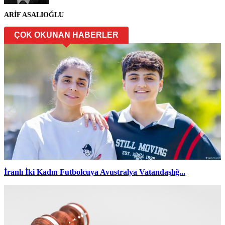
ARİF ASALIOĞLU
ÇOK OKUNAN HABERLER
İranlı İki Kadın Futbolcuya Avustralya Vatandaşlığ...