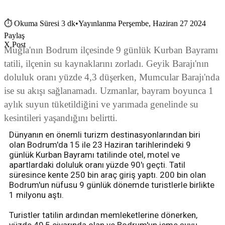
⏱
Okuma Süresi 3 dk
•
Yayınlanma Perşembe, Haziran 27 2024
Paylaş
X Post
Muğla'nın Bodrum ilçesinde 9 günlük Kurban Bayramı
tatili, ilçenin su kaynaklarını zorladı. Geyik Barajı'nın
doluluk oranı yüzde 4,3 düşerken, Mumcular Barajı'nda
ise su akışı sağlanamadı. Uzmanlar, bayram boyunca 1
aylık suyun tüketildiğini ve yarımada genelinde su
kesintileri yaşandığını belirtti.
Dünyanın en önemli turizm destinasyonlarından biri
olan Bodrum'da 15 ile 23 Haziran tarihlerindeki 9
günlük Kurban Bayramı tatilinde otel, motel ve
apartlardaki doluluk oranı yüzde 90'ı geçti. Tatil
süresince kente 250 bin araç giriş yaptı. 200 bin olan
Bodrum'un nüfusu 9 günlük dönemde turistlerle birlikte
1 milyonu aştı.
Turistler tatilin ardından memleketlerine dönerken,