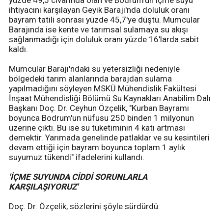
yüzde 49,5 civarında olan ve Bodrum'un içme suyu
ihtiyacını karşılayan Geyik Barajı'nda doluluk oranı
bayram tatili sonrası yüzde 45,7'ye düştü. Mumcular
Barajında ise kente ve tarımsal sulamaya su akışı
sağlanmadığı için doluluk oranı yüzde 16'larda sabit
kaldı.
Mumcular Barajı'ndaki su yetersizliği nedeniyle
bölgedeki tarım alanlarında barajdan sulama
yapılmadığını söyleyen MSKÜ Mühendislik Fakültesi
İnşaat Mühendisliği Bölümü Su Kaynakları Anabilim Dalı
Başkanı Doç. Dr. Ceyhun Özçelik, "Kurban Bayramı
boyunca Bodrum'un nüfusu 250 binden 1 milyonun
üzerine çıktı. Bu ise su tüketiminin 4 katı artması
demektir. Yarımada genelinde patlaklar ve su kesintileri
devam ettiği için bayram boyunca toplam 1 aylık
suyumuz tükendi" ifadelerini kullandı.
'İÇME SUYUNDA CİDDİ SORUNLARLA
KARŞILAŞIYORUZ'
Doç. Dr. Özçelik, sözlerini şöyle sürdürdü: