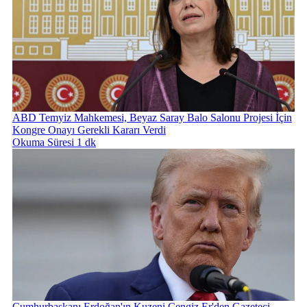
ABD Temyiz Mahkemesi, Beyaz Saray Balo Salonu Projesi İçin
Kongre Onayı Gerekli Kararı Verdi
Okuma Süresi 1 dk
Cumhurbaşkanı Erdoğan'ın Kuzeni Cengiz Er'den Gazeteci