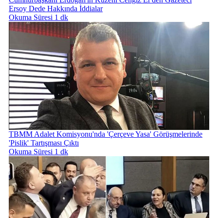
Ersoy Dede Hakkında İddialar
Okuma Süresi 1 dk
TBMM Adalet Komisyonu'nda 'Çerçeve Yasa' Görüşmelerinde
'Pislik' Tartışması Çıktı
Okuma Süresi 1 dk