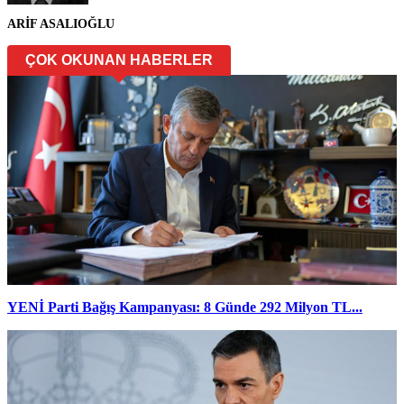
ARİF ASALIOĞLU
ÇOK OKUNAN HABERLER
YENİ Parti Bağış Kampanyası: 8 Günde 292 Milyon TL...