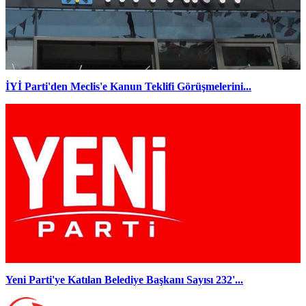
İYİ Parti'den Meclis'e Kanun Teklifi Görüşmelerini...
Yeni Parti'ye Katılan Belediye Başkanı Sayısı 232'...