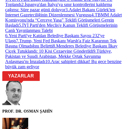
Toplandı
2
.
İspanya'dan İtalya'ya sınır kontrollerini kaldırma
çağırısı: Süre pazar günü doluyor
3
.
Adalet Bakanı Gürlek'ten
İnternet Gazeteciliğinin Düzenlenmesi Vurgusu
4
.
TBMM Adalet
Komisyonu'nda “Çerçeve Yasa” Teklifi Görüşmeleri Gergin
Başladı
5
.
İYİ Parti'den Meclis'e Kanun Teklifi Görüşmelerinin
Canlı Yayınlanması Talebi
6
.
Yeni Parti'ye Katılan Belediye Başkanı Sayısı 232'ye
Ulaştı
7
.
Trump, Yeni Fed Başkanı Warsh'a Faiz Kararının Tek
Başına Olmadığını Belirtti
8
.
Menderes Belediye Başkanı İlkay
Çiçek Tutuklandı: 10 Kişi Cezaevine Gönderildi
9
.
Türkiye,
Pakistan ve Suudi Arabistan, Mekke Ortak Savunma
Anlaşması'nı İmzaladı
10
.
Araç sahipleri dikkat! Bu gece benzine
büyük zam geliyor
YAZARLAR
PROF. DR. OSMAN ŞAHİN