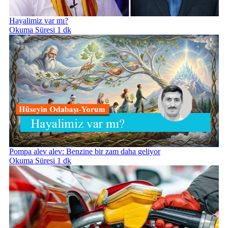
Hayalimiz var mı?
Okuma Süresi 1 dk
Pompa alev alev: Benzine bir zam daha geliyor
Okuma Süresi 1 dk