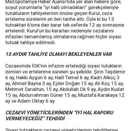
Mezopotamya Haber Ajansı’nda yer alan habere göre,
soyut yorumlarla “iyi halli olmadıkları” gerekçeleriyle
tutukluların tahliyelerinin önüne geçen Kurul, ceza
erteleme sürelerini en ileri tarihe attı. Öyle ki bu 13
tutsaktan 6’sına dair karar tek seferde 12 ay sonrasına
ertelendi. Kurul’un bu kararları nedeniyle cezalarını
infazları tamamlamış olmalarına rağmen hiçbir siyasi
tutsak tahliye edilmedi.
15 AYDIR TAHLİYE OLMAYI BEKLEYENLER VAR
Cezaevinde İGK’nin infazını ertelediği siyasi tutukların
isimleri ve ertelenme süreleri şu şekilde: Şirin Taşdemir
6 ay, Hakkı Aygün 6 ay, Halil Temel 6 ay, Kadri Alkoç 3
ay, Ahmet Bayna 3 ay, Ejder Doğan 15 ay, Ali Koç 15 ay,
Mehmet Sarıaltun, 15 ay, Abdullah Ok 9 ay, Aydın Kudat
15 ay, Abdurrahman Güner 15 ay, Mustafa Karakaya 12
ay ve Adem Oktay 6 ay.
CEZAEVİ YÖNETİCİLERİNDEN “İYİ HAL RAPORU
VERMEYECEĞİZ” TEHDİDİ
Siyasi tutsakların cezaevi yöneticilerinin tehditlerine