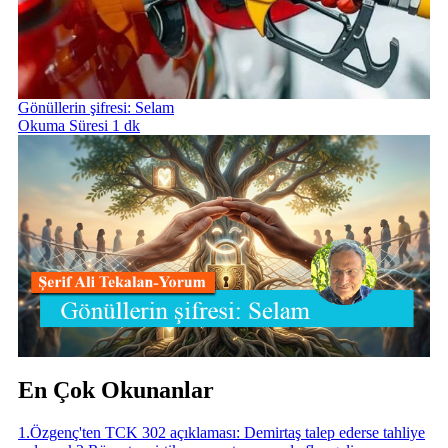
Gönüllerin şifresi: Selam
Okuma Süresi 1 dk
En Çok Okunanlar
1
.
Özgenç'ten TCK 302 açıklaması: Demirtaş talep ederse tahliye