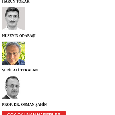
HARUN TOKAK
HÜSEYİN ODABAŞI
ŞERİF ALİ TEKALAN
PROF. DR. OSMAN ŞAHİN
ÇOK OKUNAN HABERLER