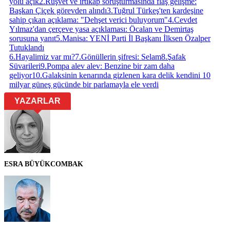
yolu açık
2
.
Rüşvet ve irtikap soruşturmasında flaş gelişme:
Başkan Çiçek görevden alındı
3
.
Tuğrul Türkeş'ten kardeşine
sahip çıkan açıklama: "Dehşet verici buluyorum"
4
.
Cevdet
Yılmaz'dan çerçeve yasa açıklaması: Öcalan ve Demirtaş
sorusuna yanıt
5
.
Manisa: YENİ Parti İl Başkanı İlksen Özalper
Tutuklandı
6
.
Hayalimiz var mı?
7
.
Gönüllerin şifresi: Selam
8
.
Şafak
Süvarileri
9
.
Pompa alev alev: Benzine bir zam daha
geliyor
10
.
Galaksinin kenarında gizlenen kara delik kendini 10
milyar güneş gücünde bir parlamayla ele verdi
YAZARLAR
ESRA BÜYÜKCOMBAK