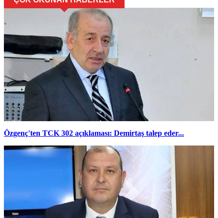
Özgenç'ten TCK 302 açıklaması: Demirtaş talep eder...