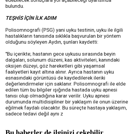
edebilecek sonuçlara yol açabileceği uyarısında
bulundu.
TEŞHİS İÇİN İLK ADIM
Polisomnografi (PSG) yani uyku testinin, uyku ile ilgili
hastalıkların tanısında sıklıkla başvurulan bir yöntem
olduğunu söyleyen Aydın, şunları kaydetti:
"Bu içerikte; hastanın gece uykusu sırasında beyin
dalgaları, solunum düzeni, kas aktiviteleri, kanındaki
oksijen düzeyi, göz hareketleri gibi yaşamsal
faaliyetleri kayıt altına alınır. Ayrıca hastanın uyku
esnasındaki görüntüsü de kaydedilerek ileriki
değerlendirmeler için saklanır. Polisomnografi ile elde
edilen tüm bu bilgiler ışığında hastada uyku apnesi
tanısı olup olmadığına karar verilir. Uyku apnesi
durumunda multidisipliner bir yaklaşım ile onun üzerine
eğilmek faydalı olacaktır. Bu süreçte hastaya yaklaşım,
sadece tedavi değil aynı z
Bu haberler de ilginizi çekebilir