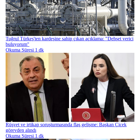
Tuğrul Türkeş'ten kardeşine sahip çıkan açıklama: "Dehşet verici
buluyorum"
Okuma Süresi 1 dk
Rüşvet ve irtikap soruşturmasında flaş gelişme: Başkan Çiçek
görevden alındı
Okuma Süresi 1 dk