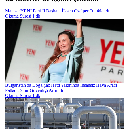
Manisa: YENİ Parti İl Başkanı İlksen Özalper Tutuklandı
Okuma Süresi 1 dk
Bulgaristan'da Doğalgaz Hattı Yakınında İnsansız Hava Aracı
Patladı: Sınır Güvenliği Artırıldı
Okuma Süresi 1 dk