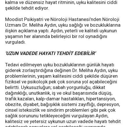
kalma ve düzensiz hayat ritminin, uyku kalitesini ciddi
şekilde tehdit ediyor.
Moodist Psikiyatri ve Nöroloji Hastanesi’nden Nöroloji
Uzmanı Dr. Meliha Aydın, uyku sağlığı ve bozukluklarına
ilişkin açıklama yaptı. Aydın, yeterli ve kaliteli uykunun
yaşamın her alanında belirleyici bir rol oynadığını
vurguladı.
'UZUN VADEDE HAYATI TEHDİT EDEBİLİR'
Tedavi edilmeyen uyku bozukluklarının günlük hayatı
giderek zorlaştırdığına değinen Dr. Meliha Aydın, uyku
problemlerinin, yaşam kalitesini ciddi şekilde düşüren
fiziksel ve psikolojik pek çok soruna yol açabileceğini
belirtti. Uykusuzluğun; sabah yorgunluğu, dikkat
dağınıklığı, unutkanlık, iş ve okul başarısında düşüş,
trafik kazaları, kalp-damar hastalıkları, hipertansiyon,
obezite, diyabet, bağışıklık sistemi zayıflığı, depresyon,
cinsel isteksizlik ve sindirim problemleri gibi pek çok
sağlık sorununu tetikleyeceğini vurgulayan Aydın,
kalitesiz ve yetersiz uykunun uzun vadede hayatı tehdit