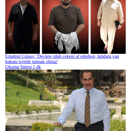
Ertuğrul Günay: 'Devlete silah çekeni af ederken, iktidara yan
bakanı içeride tutmak olmaz'
Okuma Süresi 1 dk