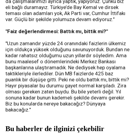
da çalışmalarımızı ayrıca yaptık, yapıyoruz. Çünkü biz
eli bağlı duramayız. Türkiye’de Bay Kemal ve dirsek
teması olan adamları yok, Ak Parti var, Cumhur İttifakı
var. Güçlü bir şekilde yolumuza devam ediyoruz."
''Faiz değerlendirmesi: Battık mı, bittik mi?''
"Uzun zamandır yüzde 24 oranındaki faizlerin ülkemiz
için oldukça yüksek olduğunu savunuyorduk. Bundan ne
kadar rahatsız olduğumu uzun yıllardır söyledim. Ama
bunu maalesef o dönemlerindeki Merkez Bankası
başkanlarına ulaştıramadık. Ne dediysek hep oyalama
taktikleriyle ilerlediler. Dün MB faizlerde 425 baz
puanlık bir düşüşe gitti. Peki ne oldu battık mı, bittik mi?
Hayır piyasalar bu durumu gayet normal karşıladı. Zira
olması gereken zaten buydu. Bu bile yeterli değil. Yıl
sonuna kadar bunun kademeli şekilde devamı gerekir.
Biz bu konularda nereye bakacağız? Dünyaya
bakacağız."
Bu haberler de ilginizi çekebilir