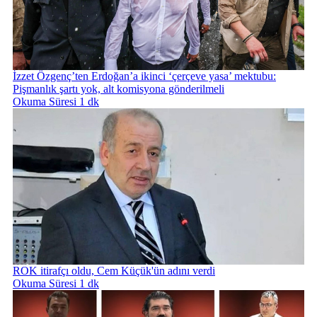
İzzet Özgenç’ten Erdoğan’a ikinci ‘çerçeve yasa’ mektubu:
Pişmanlık şartı yok, alt komisyona gönderilmeli
Okuma Süresi 1 dk
ROK itirafçı oldu, Cem Küçük'ün adını verdi
Okuma Süresi 1 dk