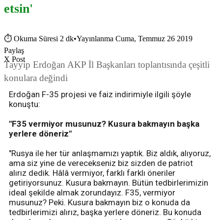
etsin'
⏱
Okuma Süresi 2 dk
•
Yayınlanma Cuma, Temmuz 26 2019
Paylaş
X Post
Tayyip Erdoğan AKP İl Başkanları toplantısında çeşitli
konulara değindi
Erdoğan F-35 projesi ve faiz indirimiyle ilgili şöyle
konuştu:
''F35 vermiyor musunuz? Kusura bakmayın başka
yerlere döneriz"
"Rusya ile her tür anlaşmamızı yaptık. Biz aldık, alıyoruz,
ama siz yine de verecekseniz biz sizden de patriot
alırız dedik. Hâlâ vermiyor, farklı farklı öneriler
getiriyorsunuz. Kusura bakmayın. Bütün tedbirlerimizin
ideal şekilde almak zorundayız. F35, vermiyor
musunuz? Peki. Kusura bakmayın biz o konuda da
tedbirlerimizi alırız, başka yerlere döneriz. Bu konuda