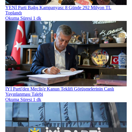
YENİ Parti Bağış Kampanyası: 8 Günde 292 Milyon TL
Toplandı
Okuma Süresi 1 dk
İYİ Parti'den Meclis'e Kanun Teklifi Görüşmelerinin Canlı
Yayınlanması Talebi
Okuma Süresi 1 dk