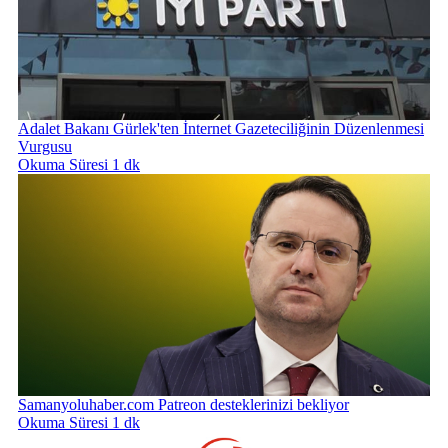
Adalet Bakanı Gürlek'ten İnternet Gazeteciliğinin Düzenlenmesi
Vurgusu
Okuma Süresi 1 dk
Samanyoluhaber.com Patreon desteklerinizi bekliyor
Okuma Süresi 1 dk