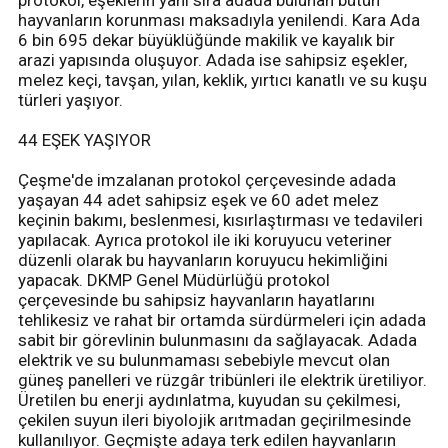
protokol, eşeklerin yanı sıra adada bulunan bütün
hayvanların korunması maksadıyla yenilendi. Kara Ada
6 bin 695 dekar büyüklüğünde makilik ve kayalık bir
arazi yapısında oluşuyor. Adada ise sahipsiz eşekler,
melez keçi, tavşan, yılan, keklik, yırtıcı kanatlı ve su kuşu
türleri yaşıyor.
44 EŞEK YAŞIYOR
Çeşme'de imzalanan protokol çerçevesinde adada
yaşayan 44 adet sahipsiz eşek ve 60 adet melez
keçinin bakımı, beslenmesi, kısırlaştırması ve tedavileri
yapılacak. Ayrıca protokol ile iki koruyucu veteriner
düzenli olarak bu hayvanların koruyucu hekimliğini
yapacak. DKMP Genel Müdürlüğü protokol
çerçevesinde bu sahipsiz hayvanların hayatlarını
tehlikesiz ve rahat bir ortamda sürdürmeleri için adada
sabit bir görevlinin bulunmasını da sağlayacak. Adada
elektrik ve su bulunmaması sebebiyle mevcut olan
güneş panelleri ve rüzgâr tribünleri ile elektrik üretiliyor.
Üretilen bu enerji aydınlatma, kuyudan su çekilmesi,
çekilen suyun ileri biyolojik arıtmadan geçirilmesinde
kullanılıyor. Geçmişte adaya terk edilen hayvanların