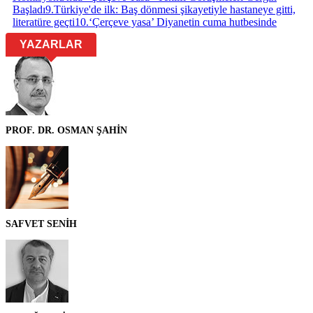
Başladı
9
.
Türkiye'de ilk: Baş dönmesi şikayetiyle hastaneye gitti,
literatüre geçti
10
.
‘Çerçeve yasa’ Diyanetin cuma hutbesinde
YAZARLAR
PROF. DR. OSMAN ŞAHİN
SAFVET SENİH