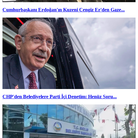
Cumhurbaşkanı Erdoğan'ın Kuzeni Cengiz Er'den Gaze...
CHP'den Belediyelere Parti İçi Denetim: Henüz Soru...