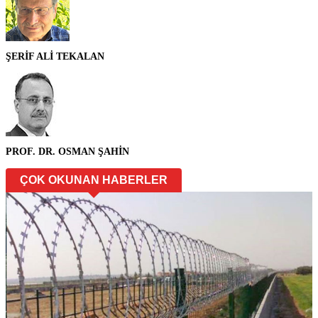
ŞERİF ALİ TEKALAN
PROF. DR. OSMAN ŞAHİN
ÇOK OKUNAN HABERLER