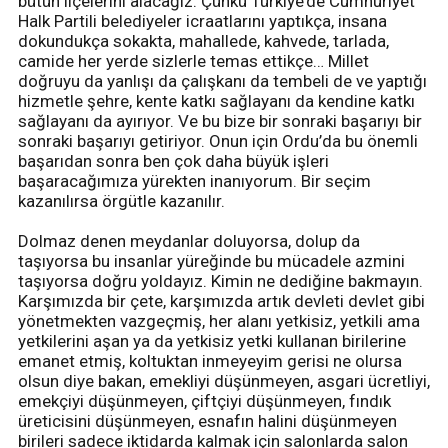
bütün ilçelerini alacağız. Çünkü Türkiye’de Cumhuriyet
Halk Partili belediyeler icraatlarını yaptıkça, insana
dokundukça sokakta, mahallede, kahvede, tarlada,
camide her yerde sizlerle temas ettikçe… Millet
doğruyu da yanlışı da çalışkanı da tembeli de ve yaptığı
hizmetle şehre, kente katkı sağlayanı da kendine katkı
sağlayanı da ayırıyor. Ve bu bize bir sonraki başarıyı bir
sonraki başarıyı getiriyor. Onun için Ordu’da bu önemli
başarıdan sonra ben çok daha büyük işleri
başaracağımıza yürekten inanıyorum. Bir seçim
kazanılırsa örgütle kazanılır.
Dolmaz denen meydanlar doluyorsa, dolup da
taşıyorsa bu insanlar yüreğinde bu mücadele azmini
taşıyorsa doğru yoldayız. Kimin ne dediğine bakmayın.
Karşımızda bir çete, karşımızda artık devleti devlet gibi
yönetmekten vazgeçmiş, her alanı yetkisiz, yetkili ama
yetkilerini aşan ya da yetkisiz yetki kullanan birilerine
emanet etmiş, koltuktan inmeyeyim gerisi ne olursa
olsun diye bakan, emekliyi düşünmeyen, asgari ücretliyi,
emekçiyi düşünmeyen, çiftçiyi düşünmeyen, fındık
üreticisini düşünmeyen, esnafın halini düşünmeyen
birileri sadece iktidarda kalmak için salonlarda salon