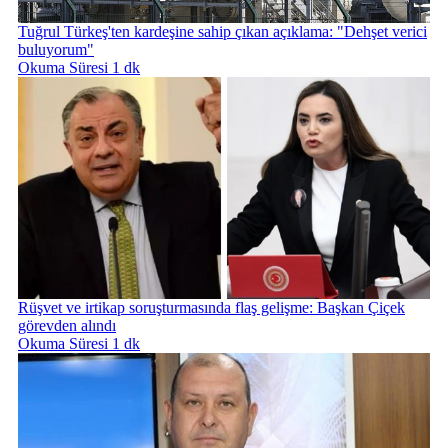
Tuğrul Türkeş'ten kardeşine sahip çıkan açıklama: "Dehşet verici
buluyorum"
Okuma Süresi 1 dk
Rüşvet ve irtikap soruşturmasında flaş gelişme: Başkan Çiçek
görevden alındı
Okuma Süresi 1 dk