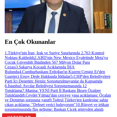
En Çok Okunanlar
1
.
Türkiye'nin İran, Irak ve Suriye Sınırlarında 2.763 Kontrol
Noktası Kaldırıldı
2
.
ABD'nin New Mexico Eyaletinde Meta'ya
Çocuk Güvenliği İhlalinden 567 Milyon Dolar Para
Cezası
3
.
Sakarya Kocaali Açıklarında İHA
Bulundu
4
.
Cumhurbaşkanı Erdoğan'ın Kuzeni Cengiz Er'den
Gazeteci Ersoy Dede Hakkında İddialar
5
.
CHP'den Belediyelere
Parti İçi Denetim: Henüz Soruşturulmayanlar da Kapsamda
6
.
İstanbul: Avcılar Belediyesi Soruşturmasında 12
Tutuklama
7
.
Manisa: YENİ Parti İl Başkanı İlksen Özalper
Tutuklandı
8
.
Cevdet Yılmaz'dan çerçeve yasa açıklaması: Öcalan
ve Demirtaş sorusuna yanıt
9
.
Tuğrul Türkeş'ten kardeşine sahip
çıkan açıklama: "Dehşet verici buluyorum"
10
.
Rüşvet ve irtikap
soruşturmasında flaş gelişme: Başkan Çiçek görevden alındı