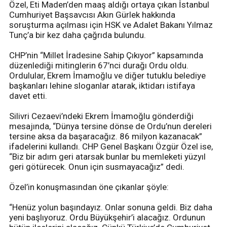
Özel, Eti Maden’den maaş aldığı ortaya çıkan İstanbul
Cumhuriyet Başsavcısı Akın Gürlek hakkında
soruşturma açılması için HSK ve Adalet Bakanı Yılmaz
Tunç’a bir kez daha çağrıda bulundu.
CHP’nin “Millet İradesine Sahip Çıkıyor” kapsamında
düzenlediği mitinglerin 67’nci durağı Ordu oldu.
Ordulular, Ekrem İmamoğlu ve diğer tutuklu belediye
başkanları lehine sloganlar atarak, iktidarı istifaya
davet etti.
Silivri Cezaevi’ndeki Ekrem İmamoğlu gönderdiği
mesajında, “Dünya tersine dönse de Ordu’nun dereleri
tersine aksa da başaracağız. 86 milyon kazanacak”
ifadelerini kullandı. CHP Genel Başkanı Özgür Özel ise,
“Biz bir adım geri atarsak bunlar bu memleketi yüzyıl
geri götürecek. Onun için susmayacağız” dedi.
Özel’in konuşmasından öne çıkanlar şöyle:
“Henüz yolun başındayız. Onlar sonuna geldi. Biz daha
yeni başlıyoruz. Ordu Büyükşehir’i alacağız. Ordunun