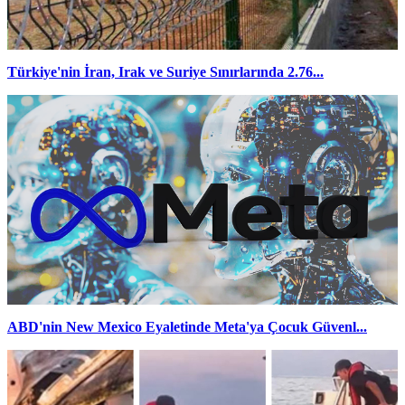
Türkiye'nin İran, Irak ve Suriye Sınırlarında 2.76...
ABD'nin New Mexico Eyaletinde Meta'ya Çocuk Güvenl...