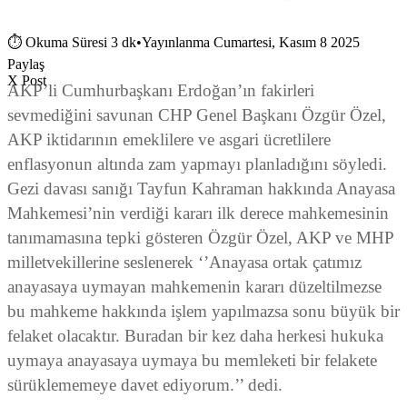
⏱
Okuma Süresi 3 dk
•
Yayınlanma Cumartesi, Kasım 8 2025
Paylaş
X Post
AKP’li Cumhurbaşkanı Erdoğan’ın fakirleri
sevmediğini savunan CHP Genel Başkanı Özgür Özel,
AKP iktidarının emeklilere ve asgari ücretlilere
enflasyonun altında zam yapmayı planladığını söyledi.
Gezi davası sanığı Tayfun Kahraman hakkında Anayasa
Mahkemesi’nin verdiği kararı ilk derece mahkemesinin
tanımamasına tepki gösteren Özgür Özel, AKP ve MHP
milletvekillerine seslenerek ‘’Anayasa ortak çatımız
anayasaya uymayan mahkemenin kararı düzeltilmezse
bu mahkeme hakkında işlem yapılmazsa sonu büyük bir
felaket olacaktır. Buradan bir kez daha herkesi hukuka
uymaya anayasaya uymaya bu memleketi bir felakete
sürüklememeye davet ediyorum.’’ dedi.