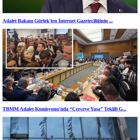
Adalet Bakanı Gürlek'ten İnternet Gazeteciliğinin ...
TBMM Adalet Komisyonu'nda “Çerçeve Yasa” Teklifi G...