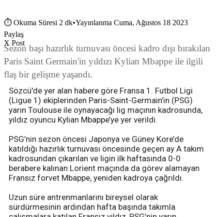
⏱
Okuma Süresi 2 dk
•
Yayınlanma Cuma, Ağustos 18 2023
Paylaş
X Post
Sezon başı hazırlık turnuvası öncesi kadro dışı bırakılan
Paris Saint Germain'in yıldızı Kylian Mbappe ile ilgili
flaş bir gelişme yaşandı.
Sözcü'de yer alan habere göre Fransa 1. Futbol Ligi
(Ligue 1) ekiplerinden Paris-Saint-Germain’in (PSG)
yarın Toulouse ile oynayacağı lig maçının kadrosunda,
yıldız oyuncu Kylian Mbappe’ye yer verildi.
PSG’nin sezon öncesi Japonya ve Güney Kore’de
katıldığı hazırlık turnuvası öncesinde geçen ay A takım
kadrosundan çıkarılan ve ligin ilk haftasında 0-0
berabere kalınan Lorient maçında da görev alamayan
Fransız forvet Mbappe, yeniden kadroya çağrıldı.
Uzun süre antrenmanlarını bireysel olarak
sürdürmesinin ardından hafta başında takımla
çalışmalara katılan Fransız yıldız, PSG’nin yarın