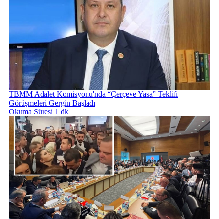
TBMM Adalet Komisyonu'nda “Çerçeve Yasa” Teklifi
Görüşmeleri Gergin Başladı
Okuma Süresi 1 dk