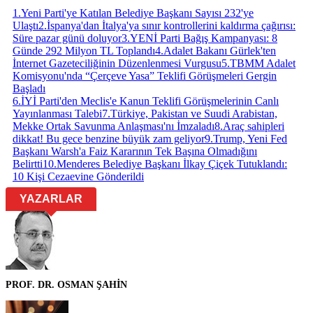
1
.
Yeni Parti'ye Katılan Belediye Başkanı Sayısı 232'ye
Ulaştı
2
.
İspanya'dan İtalya'ya sınır kontrollerini kaldırma çağırısı:
Süre pazar günü doluyor
3
.
YENİ Parti Bağış Kampanyası: 8
Günde 292 Milyon TL Toplandı
4
.
Adalet Bakanı Gürlek'ten
İnternet Gazeteciliğinin Düzenlenmesi Vurgusu
5
.
TBMM Adalet
Komisyonu'nda “Çerçeve Yasa” Teklifi Görüşmeleri Gergin
Başladı
6
.
İYİ Parti'den Meclis'e Kanun Teklifi Görüşmelerinin Canlı
Yayınlanması Talebi
7
.
Türkiye, Pakistan ve Suudi Arabistan,
Mekke Ortak Savunma Anlaşması'nı İmzaladı
8
.
Araç sahipleri
dikkat! Bu gece benzine büyük zam geliyor
9
.
Trump, Yeni Fed
Başkanı Warsh'a Faiz Kararının Tek Başına Olmadığını
Belirtti
10
.
Menderes Belediye Başkanı İlkay Çiçek Tutuklandı:
10 Kişi Cezaevine Gönderildi
YAZARLAR
PROF. DR. OSMAN ŞAHİN