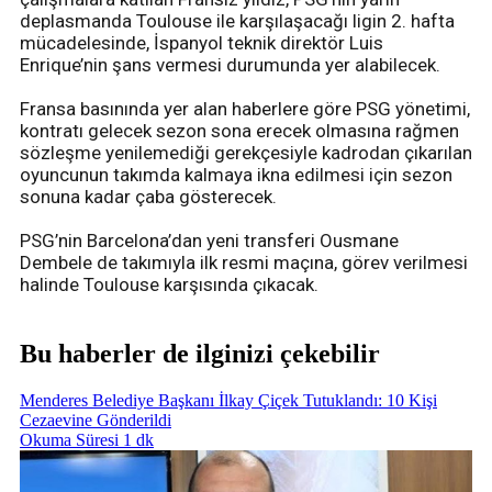
deplasmanda Toulouse ile karşılaşacağı ligin 2. hafta
mücadelesinde, İspanyol teknik direktör Luis
Enrique’nin şans vermesi durumunda yer alabilecek.
Fransa basınında yer alan haberlere göre PSG yönetimi,
kontratı gelecek sezon sona erecek olmasına rağmen
sözleşme yenilemediği gerekçesiyle kadrodan çıkarılan
oyuncunun takımda kalmaya ikna edilmesi için sezon
sonuna kadar çaba gösterecek.
PSG’nin Barcelona’dan yeni transferi Ousmane
Dembele de takımıyla ilk resmi maçına, görev verilmesi
halinde Toulouse karşısında çıkacak.
Bu haberler de ilginizi çekebilir
Menderes Belediye Başkanı İlkay Çiçek Tutuklandı: 10 Kişi
Cezaevine Gönderildi
Okuma Süresi 1 dk