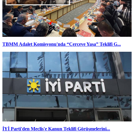
TBMM Adalet Komisyonu'nda “Çerçeve Yasa” Teklifi G...
İYİ Parti'den Meclis'e Kanun Teklifi Görüşmelerini...