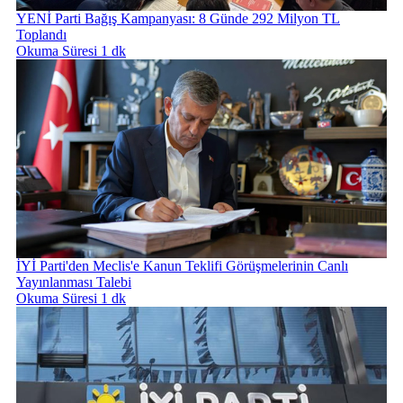
YENİ Parti Bağış Kampanyası: 8 Günde 292 Milyon TL
Toplandı
Okuma Süresi 1 dk
İYİ Parti'den Meclis'e Kanun Teklifi Görüşmelerinin Canlı
Yayınlanması Talebi
Okuma Süresi 1 dk