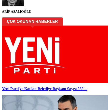
ARİF ASALIOĞLU
ÇOK OKUNAN HABERLER
Yeni Parti'ye Katılan Belediye Başkanı Sayısı 232'...