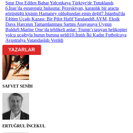
Sınır Dışı Edilen Bahar Yalçınkaya Türkiye'de Tutuklandı
6
.
İran’da esrarengiz buluşma: Pezeşkiyan, karanlık bir araçta
görüştüğü kişinin Hamaney olduğundan emin değil
7
.
İstanbul'da
Eğitim Uçağı Kazası: Bir Pilot Hafif Yaralandı
8
.
AYM, Eksik
Dava Harcının Tamamlanması Şartını Anayasaya Uygun
Buldu
9
.
Marine One’da tehlikeli anlar: Trump’ı taşıyan helikopter
yolcu uçağıyla burun buruna geldi
10
.
İranlı İki Kadın Futbolcuya
Avustralya Vatandaşlığı Verildi
YAZARLAR
SAFVET SENİH
ERTUĞRUL İNCEKUL