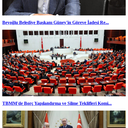
Beyoğlu Belediye Başkanı Güney'in Göreve İadesi Re...
TBMM'de Borç Yapılandırma ve Silme Teklifleri Komi...