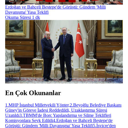
Erdoğan ve Bahçeli Beştepe'de Görüştü: Gündem 'Milli
Dayanışma' Yasa Teklifi
Okuma Süresi 1 dk
En Çok Okunanlar
1
.
MHP İstanbul Milletvekili Yönter,
2
.
Beyoğlu Belediye Başkanı
Güney'in Göreve İadesi Reddedildi, Uzaklaştırma Süresi
Uzatıldı
3
.
TBMM'de Borç Yapılandırma ve Silme Teklifleri
Komisyonlara Sevk Edildi
4
.
Erdoğan ve Bahçeli Beştepe'de
Görüştü: Gündem 'Milli Dayanışma' Yasa Teklifi
5
.
İsviçre'den