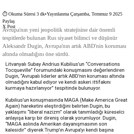
⏱
Okuma Süresi 3 dk
•
Yayınlanma Çarşamba, Temmuz 9 2025
Paylaş
X Post
Avrupa'nın yeni jeopolitik stratejisine dair önemli
tespitlerde bulunan Rus siyaset bilimci ve düşünür
Aleksandr Dugin, Avrupa'nın artık ABD'nin koruması
altında olmadığını öne sürdü.
Litvanyalı Subay Andrius Kubilius’un “Conversations
Tocqueville” forumundaki konuşmasını değerlendiren
Dugin, “Avrupalı liderler artık ABD’nin koruması altında
olmadığını kabul ediyor ve kendi askeri ittifakını
kurmaya hazırlanıyor” tespitinde bulunuyor.
Kubilius’un konuşmasında MAGA (Make America Great
Again) hareketini eleştirdiğini belirten Dugin, bu
yaklaşımı “liberal nazizm” olarak tanımladığı küreselci
anlayışa karşı bir direniş olarak yorumluyor. Dugin,
“MAGA aslında Amerikan dayanışmasının son
kalesidir” diyerek Trump’ın Avrupa’yı kendi başına