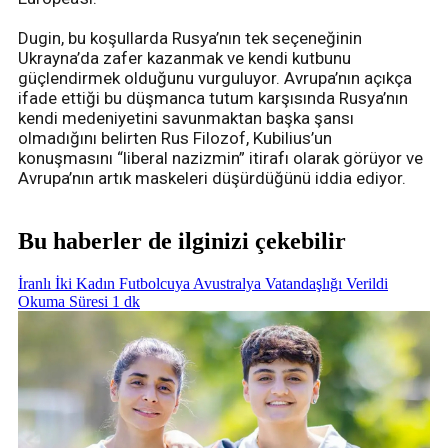
Dugin, bu koşullarda Rusya’nın tek seçeneğinin
Ukrayna’da zafer kazanmak ve kendi kutbunu
güçlendirmek olduğunu vurguluyor. Avrupa’nın açıkça
ifade ettiği bu düşmanca tutum karşısında Rusya’nın
kendi medeniyetini savunmaktan başka şansı
olmadığını belirten Rus Filozof, Kubilius’un
konuşmasını “liberal nazizmin” itirafı olarak görüyor ve
Avrupa’nın artık maskeleri düşürdüğünü iddia ediyor.
Bu haberler de ilginizi çekebilir
İranlı İki Kadın Futbolcuya Avustralya Vatandaşlığı Verildi
Okuma Süresi 1 dk