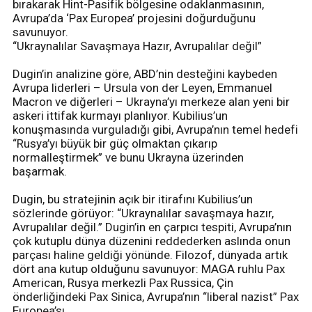
bırakarak Hint-Pasifik bölgesine odaklanmasının,
Avrupa’da ‘Pax Europea’ projesini doğurduğunu
savunuyor.
“Ukraynalılar Savaşmaya Hazır, Avrupalılar değil”
Dugin’in analizine göre, ABD’nin desteğini kaybeden
Avrupa liderleri – Ursula von der Leyen, Emmanuel
Macron ve diğerleri – Ukrayna’yı merkeze alan yeni bir
askeri ittifak kurmayı planlıyor. Kubilius’un
konuşmasında vurguladığı gibi, Avrupa’nın temel hedefi
“Rusya’yı büyük bir güç olmaktan çıkarıp
normalleştirmek” ve bunu Ukrayna üzerinden
başarmak.
Dugin, bu stratejinin açık bir itirafını Kubilius’un
sözlerinde görüyor: “Ukraynalılar savaşmaya hazır,
Avrupalılar değil.” Dugin’in en çarpıcı tespiti, Avrupa’nın
çok kutuplu dünya düzenini reddederken aslında onun
parçası haline geldiği yönünde. Filozof, dünyada artık
dört ana kutup olduğunu savunuyor: MAGA ruhlu Pax
American, Rusya merkezli Pax Russica, Çin
önderliğindeki Pax Sinica, Avrupa’nın “liberal nazist” Pax
Europea’sı.