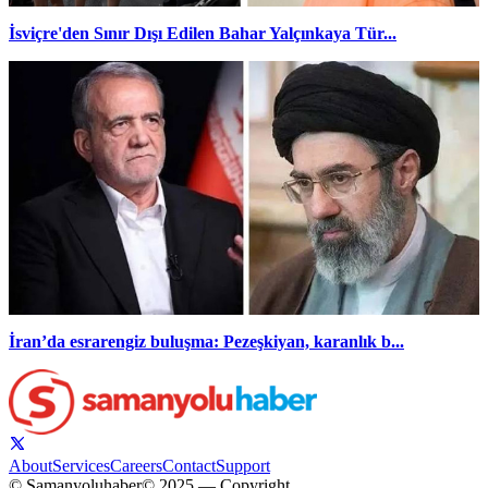
İsviçre'den Sınır Dışı Edilen Bahar Yalçınkaya Tür...
İran’da esrarengiz buluşma: Pezeşkiyan, karanlık b...
About
Services
Careers
Contact
Support
© Samanyoluhaber
© 2025 — Copyright