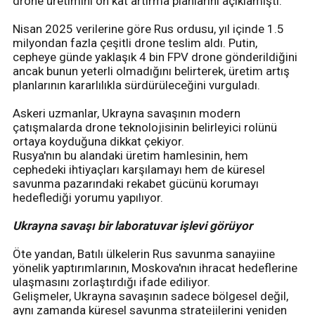
drone üretimini on kat artırma planlarını açıklamıştı.
Nisan 2025 verilerine göre Rus ordusu, yıl içinde 1.5
milyondan fazla çeşitli drone teslim aldı. Putin,
cepheye günde yaklaşık 4 bin FPV drone gönderildiğini
ancak bunun yeterli olmadığını belirterek, üretim artış
planlarının kararlılıkla sürdürüleceğini vurguladı.
Askeri uzmanlar, Ukrayna savaşının modern
çatışmalarda drone teknolojisinin belirleyici rolünü
ortaya koyduğuna dikkat çekiyor.
Rusya'nın bu alandaki üretim hamlesinin, hem
cephedeki ihtiyaçları karşılamayı hem de küresel
savunma pazarındaki rekabet gücünü korumayı
hedeflediği yorumu yapılıyor.
Ukrayna savaşı bir laboratuvar işlevi görüyor
Öte yandan, Batılı ülkelerin Rus savunma sanayiine
yönelik yaptırımlarının, Moskova'nın ihracat hedeflerine
ulaşmasını zorlaştırdığı ifade ediliyor.
Gelişmeler, Ukrayna savaşının sadece bölgesel değil,
aynı zamanda küresel savunma stratejilerini yeniden