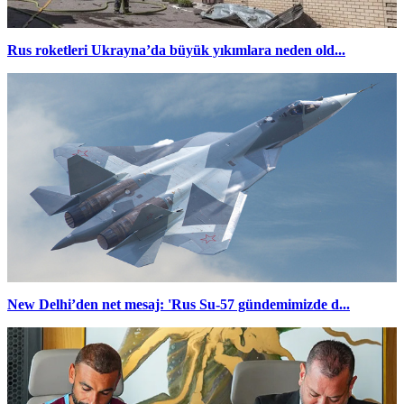
Rus roketleri Ukrayna’da büyük yıkımlara neden old...
New Delhi’den net mesaj: 'Rus Su-57 gündemimizde d...