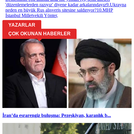
'düzenlemelerden razıyız' diyene kadar arkalarındayız
9
.
Ukrayna
neden en büyük Rus alışveriş sitesine saldırıyor?
10
.
MHP
İstanbul Milletvekili Yönter,
YAZARLAR
ÇOK OKUNAN HABERLER
İran’da esrarengiz buluşma: Pezeşkiyan, karanlık b...