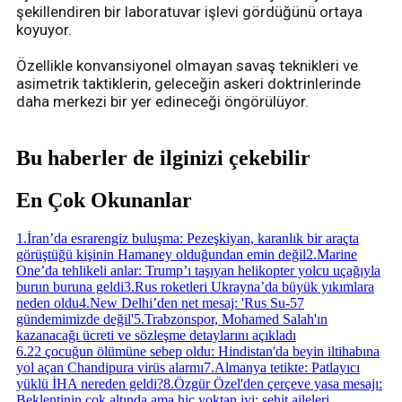
şekillendiren bir laboratuvar işlevi gördüğünü ortaya
koyuyor.
Özellikle konvansiyonel olmayan savaş teknikleri ve
asimetrik taktiklerin, geleceğin askeri doktrinlerinde
daha merkezi bir yer edineceği öngörülüyor.
Bu haberler de ilginizi çekebilir
En Çok Okunanlar
1
.
İran’da esrarengiz buluşma: Pezeşkiyan, karanlık bir araçta
görüştüğü kişinin Hamaney olduğundan emin değil
2
.
Marine
One’da tehlikeli anlar: Trump’ı taşıyan helikopter yolcu uçağıyla
burun buruna geldi
3
.
Rus roketleri Ukrayna’da büyük yıkımlara
neden oldu
4
.
New Delhi’den net mesaj: 'Rus Su-57
gündemimizde değil'
5
.
Trabzonspor, Mohamed Salah'ın
kazanacağı ücreti ve sözleşme detaylarını açıkladı
6
.
22 çocuğun ölümüne sebep oldu: Hindistan'da beyin iltihabına
yol açan Chandipura virüs alarmı
7
.
Almanya tetikte: Patlayıcı
yüklü İHA nereden geldi?
8
.
Özgür Özel'den çerçeve yasa mesajı:
Beklentinin çok altında ama hiç yoktan iyi; şehit aileleri