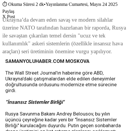
⏱
Okuma Süresi 2 dk
•
Yayınlanma Cumartesi, Mayıs 24 2025
Paylaş
X Post
Ukrayna’da devam eden savaş ve modern silahlar
üzerine NATO tarafından hazırlanan bir raporda, Rusya
ile savaştan çıkarılan temel dersin "ucuz ve tek
kullanımlık" askeri sistemlerin (özellikle insansız hava
araçları) seri üretiminin önemine vurgu yapılıyor.
SAMANYOLUHABER.COM MOSKOVA
The Wall Street Journal'ın haberine göre ABD,
Ukrayna'daki çatışmalardan elde edilen deneyimler
doğrultusunda ordusunu modernize etme sürecine
girdi.
“İnsansız Sistemler Birliği"
Rusya Savunma Bakanı Andrey Belousov, bu yılın
üçüncü çeyreğine kadar yeni bir "İnsansız Sistemler
Birliği" kurulacağını duyurdu. Putin geçen sonbaharda