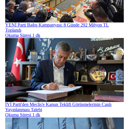
YENİ Parti Bağış Kampanyası: 8 Günde 292 Milyon TL
Toplandı
Okuma Süresi 1 dk
İYİ Parti'den Meclis'e Kanun Teklifi Görüşmelerinin Canlı
Yayınlanması Talebi
Okuma Süresi 1 dk