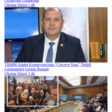
Cezaevine Gönderildi
Okuma Süresi 1 dk
TBMM Adalet Komisyonu'nda “Çerçeve Yasa” Teklifi
Görüşmeleri Gergin Başladı
Okuma Süresi 1 dk