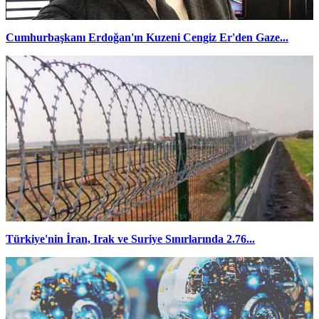
Cumhurbaşkanı Erdoğan'ın Kuzeni Cengiz Er'den Gaze...
Türkiye'nin İran, Irak ve Suriye Sınırlarında 2.76...