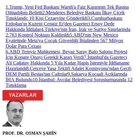
1
.
Trump, Yeni Fed Başkanı Warsh'a Faiz Kararının Tek Başına
Olmadığını Belirtti
2
.
Menderes Belediye Başkanı İlkay Çiçek
Tutuklandı: 10 Kişi Cezaevine Gönderildi
3
.
Cumhurbaşkanı
Erdoğan'ın Kuzeni Cengiz Er'den Gazeteci Ersoy Dede
Hakkında İddialar
4
.
Türkiye'nin İran, Irak ve Suriye Sınırlarında
2.763 Kontrol Noktası Kaldırıldı
5
.
ABD'nin New Mexico
Eyaletinde Meta'ya Çocuk Güvenliği İhlalinden 567 Milyon
Dolar Para Cezası
6
.
ABD Temyiz Mahkemesi, Beyaz Saray Balo Salonu Projesi
İçin Kongre Onayı Gerekli Kararı Verdi
7
.
İstanbul'da Gazeteci
Ali Çağatay Hakkında 5 Yıla Kadar Hapis İstemiyle İddianame
Hazırlandı
8
.
Çerçeve Yasa Teklifi Adalet Komisyonu'ndan Geçti;
DEM Partili Beştaş'tan Çağrılar
9
.
Sakarya Kocaali Açıklarında
İHA Bulundu
10
.
İstanbul: Avcılar Belediyesi Soruşturmasında 12
Tutuklama
YAZARLAR
PROF. DR. OSMAN ŞAHİN