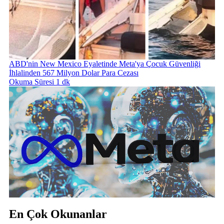
ABD'nin New Mexico Eyaletinde Meta'ya Çocuk Güvenliği
İhlalinden 567 Milyon Dolar Para Cezası
Okuma Süresi 1 dk
En Çok Okunanlar