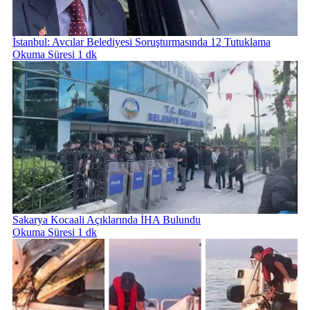
İstanbul: Avcılar Belediyesi Soruşturmasında 12 Tutuklama
Okuma Süresi 1 dk
Sakarya Kocaali Açıklarında İHA Bulundu
Okuma Süresi 1 dk