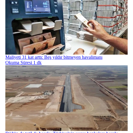
Maliyeti 31 kat arttı: Beş yıldır bitmeyen havalimanı
Okuma Süresi 1 dk