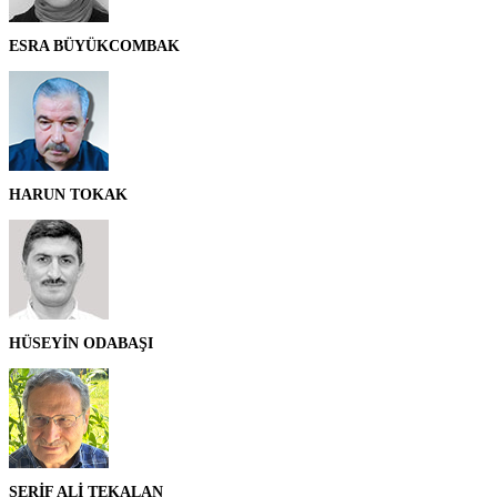
ESRA BÜYÜKCOMBAK
HARUN TOKAK
HÜSEYİN ODABAŞI
ŞERİF ALİ TEKALAN