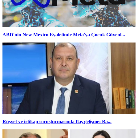
ABD'nin New Mexico Eyaletinde Meta'ya Çocuk Güvenl...
Rüşvet ve irtikap soruşturmasında flaş gelişme: Ba...