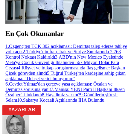
En Çok Okunanlar
1
.
Özgenç'ten TCK 302 açıklaması: Demirtaş talep ederse tahliye
yolu açık
2
.
Türkiye'nin İran, Irak ve Suriye Sınırlarında 2.763
Kontrol Noktası Kaldırıldı
3
.
ABD'nin New Mexico Eyaletinde
Meta'ya Çocuk Güvenliği İhlalinden 567 Milyon Dolar Para
Cezası
4
.
Rüşvet ve irtikap soruşturmasında flaş gelişme: Başkan
Çiçek görevden alındı
5
.
Tuğrul Türkeş'ten kardeşine sahip çıkan
açıklama: "Dehşet verici buluyorum"
6
.
Cevdet Yılmaz'dan çerçeve yasa açıklaması: Öcalan ve
Demirtaş sorusuna yanıt
7
.
Manisa: YENİ Parti İl Başkanı İlksen
Özalper Tutuklandı
8
.
Hayalimiz var mı?
9
.
Gönüllerin şifresi:
Selam
10
.
Sakarya Kocaali Açıklarında İHA Bulundu
YAZARLAR