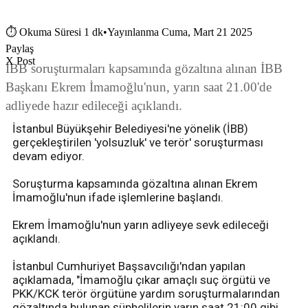
⏱
Okuma Süresi 1 dk
•
Yayınlanma Cuma, Mart 21 2025
Paylaş
X Post
İBB soruşturmaları kapsamında gözaltına alınan İBB
Başkanı Ekrem İmamoğlu'nun, yarın saat 21.00'de
adliyede hazır edileceği açıklandı.
İstanbul Büyükşehir Belediyesi'ne yönelik (İBB)
gerçekleştirilen 'yolsuzluk' ve terör' soruşturması
devam ediyor.
Soruşturma kapsamında gözaltına alınan Ekrem
İmamoğlu'nun ifade işlemlerine başlandı.
Ekrem İmamoğlu'nun yarın adliyeye sevk edileceği
açıklandı.
İstanbul Cumhuriyet Başsavcılığı'ndan yapılan
açıklamada, "İmamoğlu çıkar amaçlı suç örgütü ve
PKK/KCK terör örgütüne yardım soruşturmalarından
gözaltında bulunan şüphelilerin yarın saat 21:00 gibi