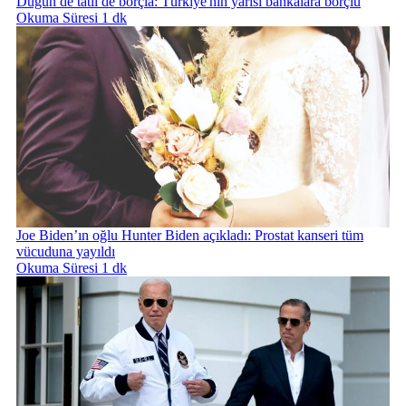
Düğün de tatil de borçla: Türkiye'nin yarısı bankalara borçlu
Okuma Süresi 1 dk
Joe Biden’ın oğlu Hunter Biden açıkladı: Prostat kanseri tüm
vücuduna yayıldı
Okuma Süresi 1 dk