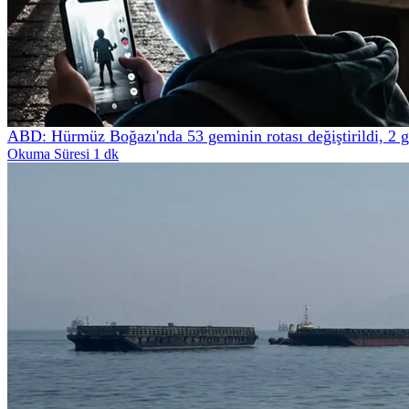
ABD: Hürmüz Boğazı'nda 53 geminin rotası değiştirildi, 2 
Okuma Süresi 1 dk