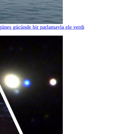
güneş gücünde bir parlamayla ele verdi