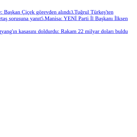
e: Başkan Çiçek görevden alındı
Tuğrul Türkeş'ten
3
.
taş sorusuna yanıt
Manisa: YENİ Parti İl Başkanı İlksen
5
.
yang'ın kasasını doldurdu: Rakam 22 milyar doları buldu