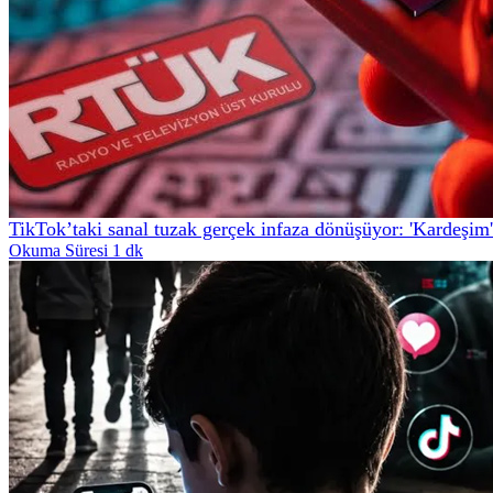
TikTok’taki sanal tuzak gerçek infaza dönüşüyor: 'Kardeşim'
Okuma Süresi 1 dk