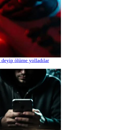
 deyip ölüme yolladılar