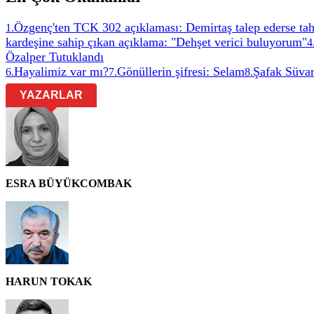
Özgenç'ten TCK 302 açıklaması: Demirtaş talep ederse tah
1
.
kardeşine sahip çıkan açıklama: "Dehşet verici buluyorum"
4
Özalper Tutuklandı
Hayalimiz var mı?
Gönüllerin şifresi: Selam
Şafak Süvar
6
.
7
.
8
.
YAZARLAR
ESRA BÜYÜKCOMBAK
HARUN TOKAK