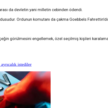
arası da devletin yani milletin cebinden ödendi.
 ordusudur. Ordunun komutanı da çakma Goebbels Fahrettin’dir
rçeğin görülmesini engellemek, özel seçilmiş kişileri karalama
yrıcalık istediler