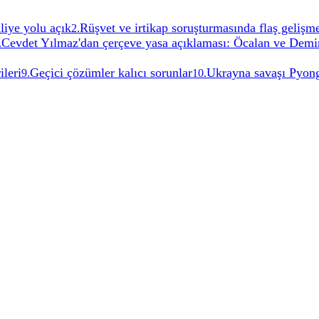
liye yolu açık
Rüşvet ve irtikap soruşturmasında flaş gelişm
2
.
Cevdet Yılmaz'dan çerçeve yasa açıklaması: Öcalan ve Demir
.
ileri
Geçici çözümler kalıcı sorunlar
Ukrayna savaşı Pyong
9
.
10
.