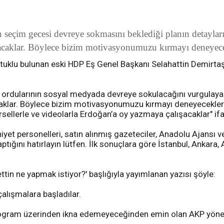
 seçim gecesi devreye sokmasını beklediği planın detayları
ışacaklar. Böylece bizim motivasyonumuzu kırmayı deneyece
tuklu bulunan eski HDP Eş Genel Başkanı Selahattin Demirtaş,
l ordularının sosyal medyada devreye sokulacağını vurgulaya
acaklar. Böylece bizim motivasyonumuzu kırmayı deneyecekler
görsellerle ve videolarla Erdoğan’a oy yazmaya çalışacaklar" ifa
iyet personelleri, satın alınmış gazeteciler, Anadolu Ajansı v
tığını hatırlayın lütfen. İlk sonuçlara göre İstanbul, Ankara, 
in ne yapmak istiyor?' başlığıyla yayımlanan yazısı şöyle:
çalışmalara başladılar.
rogram üzerinden ikna edemeyeceğinden emin olan AKP yönetimi