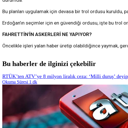
durumda.
Bu planları uygulamak için devasa bir trol ordusu kuruldu, p
Erdoğan’ın seçimler için en güvendiği ordusu, işte bu trol
FAHRETTİN'İN ASKERLERİ NE YAPIYOR?
Öncelikle işleri yalan haber üretip olabildiğince yaymak, ge
Bu haberler de ilginizi çekebilir
RTÜK’ten ATV’ye 8 milyon liralık ceza: ‘Milli duruş’ deyip a
Okuma Süresi 1 dk