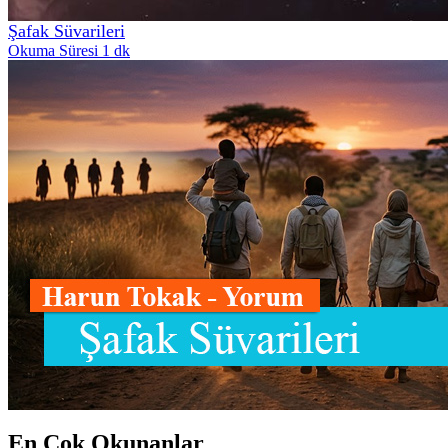
Şafak Süvarileri
Okuma Süresi 1 dk
En Çok Okunanlar