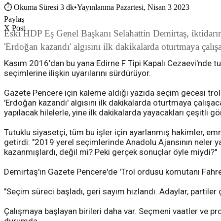
⏱
Okuma Süresi 3 dk
•
Yayınlanma Pazartesi, Nisan 3 2023
Paylaş
X Post
Eski HDP Eş Genel Başkanı Selahattin Demirtaş, iktidarın
'Erdoğan kazandı' algısını ilk dakikalarda oturtmaya çal
Kasım 2016'dan bu yana Edirne F Tipi Kapalı Cezaevi'nde tu
seçimlerine ilişkin uyarılarını sürdürüyor.
Gazete Pencere için kaleme aldığı yazıda seçim gecesi tro
'Erdoğan kazandı' algısını ilk dakikalarda oturtmaya çalış
yapılacak hilelerle, yine ilk dakikalarda yayacakları çeşitli 
Tutuklu siyasetçi, tüm bu işler için ayarlanmış hakimler, emn
getirdi: "2019 yerel seçimlerinde Anadolu Ajansının neler yap
kazanmışlardı, değil mi? Peki gerçek sonuçlar öyle miydi?"
Demirtaş'ın Gazete Pencere'de 'Trol ordusu komutanı Fahrett
"Seçim süreci başladı, geri sayım hızlandı. Adaylar, partiler 
Çalışmaya başlayan birileri daha var. Seçmeni vaatler ve p