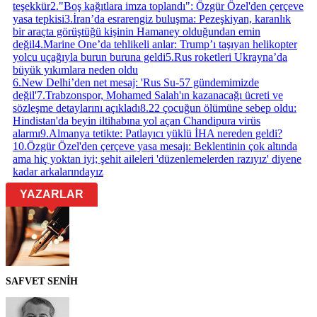
teşekkür
2
.
"Boş kağıtlara imza toplandı": Özgür Özel'den çerçeve
yasa tepkisi
3
.
İran’da esrarengiz buluşma: Pezeşkiyan, karanlık
bir araçta görüştüğü kişinin Hamaney olduğundan emin
değil
4
.
Marine One’da tehlikeli anlar: Trump’ı taşıyan helikopter
yolcu uçağıyla burun buruna geldi
5
.
Rus roketleri Ukrayna’da
büyük yıkımlara neden oldu
6
.
New Delhi’den net mesaj: 'Rus Su-57 gündemimizde
değil'
7
.
Trabzonspor, Mohamed Salah'ın kazanacağı ücreti ve
sözleşme detaylarını açıkladı
8
.
22 çocuğun ölümüne sebep oldu:
Hindistan'da beyin iltihabına yol açan Chandipura virüs
alarmı
9
.
Almanya tetikte: Patlayıcı yüklü İHA nereden geldi?
10
.
Özgür Özel'den çerçeve yasa mesajı: Beklentinin çok altında
ama hiç yoktan iyi; şehit aileleri 'düzenlemelerden razıyız' diyene
kadar arkalarındayız
YAZARLAR
SAFVET SENİH