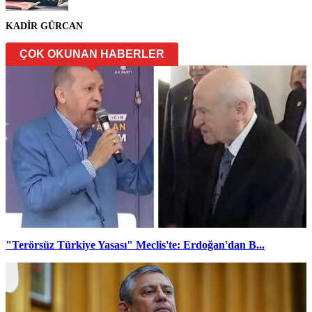
KADİR GÜRCAN
ÇOK OKUNAN HABERLER
"Terörsüz Türkiye Yasası" Meclis'te: Erdoğan'dan B...