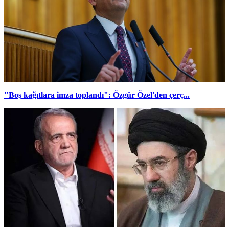
"Boş kağıtlara imza toplandı": Özgür Özel'den çerç...