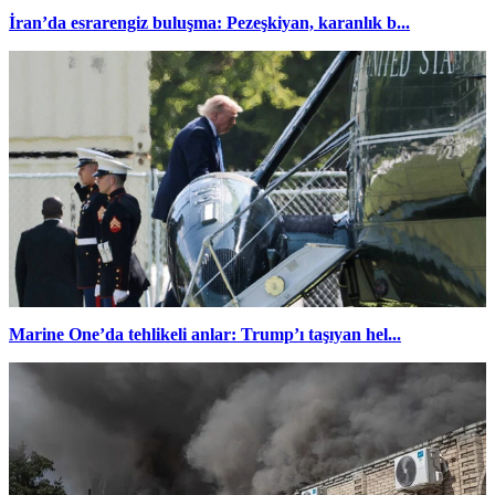
İran’da esrarengiz buluşma: Pezeşkiyan, karanlık b...
Marine One’da tehlikeli anlar: Trump’ı taşıyan hel...