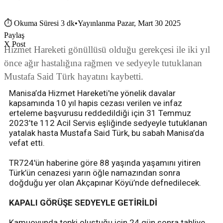
⏱
Okuma Süresi 3 dk
•
Yayınlanma Pazar, Mart 30 2025
Paylaş
X Post
Hizmet Hareketi gönüllüsü olduğu gerekçesi ile iki yıl
önce ağır hastalığına rağmen ve sedyeyle tutuklanan
Mustafa Said Türk hayatını kaybetti.
Manisa’da Hizmet Hareketi'ne yönelik davalar
kapsamında 10 yıl hapis cezası verilen ve infaz
erteleme başvurusu reddedildiği için 31 Temmuz
2023’te 112 Acil Servis eşliğinde sedyeyle tutuklanan
yatalak hasta Mustafa Said Türk, bu sabah Manisa’da
vefat etti.
TR724'ün haberine göre 88 yaşında yaşamını yitiren
Türk’ün cenazesi yarın öğle namazından sonra
doğduğu yer olan Akçapınar Köyü’nde defnedilecek.
KAPALI GÖRÜŞE SEDYEYLE GETİRİLDİ
Kamuoyunda tepki oluştuğu için 24 gün sonra tahliye