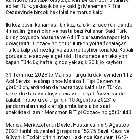
edilen Türk, yaklaşık bir ay kaldığı Menemen R Tipi
Cezaevinde birçok hak ihlaline maruz kaldı.
İki kez beyin kanaması, bir kez kalp krizi geçiren, günde
4 insülin iğnesi olan ve hasta bezi kullanan Said Türk,
bir ay boyunca hastane ve Adli Tıp arasında rapor için
dolaştırıldı. Cezaevine götürülürken yolda fenalaşan
Türk’e kalp yetmezliği ve zatürre teşhisi konuldu. Kapalı
görüşe bile sedyeyle getirildi. Hastanede enfeksiyon
kapan Türk, üç hafta içinde yaklaşık 20 kilo kaybetti.
31 Temmuz 2023’te Manisa Turgutlu’daki evinden 112
Acil Servis ile alınıp önce Manisa T Tipi Cezaevine
götürülen, ardından da hastaneye kaldırılan Türk’e,
sekiz doktordan oluşan hastane heyeti ‘cezaevinde
kalabilir’ raporu verdiği için 10 Ağustos 2023’te
jandarmaların eşlik ettiği ambulansla bir saat
uzaklıktaki İzmir Menemen R Tipi Cezaevine götürüldü.
Manisa Merkezefendi Devlet Hastanesinin 9 Ağustos
2023 tarihli düzenlediği raporda “5275 Sayılı Ceza ve
Güvenlik Tedbirlerinin İnfazı Hakkında Kanunun 16/2-