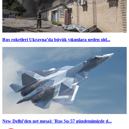
Rus roketleri Ukrayna’da büyük yıkımlara neden old...
New Delhi’den net mesaj: 'Rus Su-57 gündemimizde d...