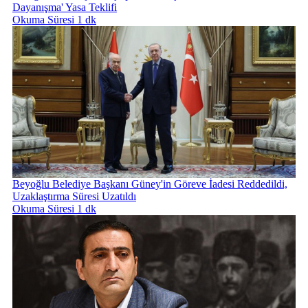
Dayanışma' Yasa Teklifi
Okuma Süresi 1 dk
Beyoğlu Belediye Başkanı Güney'in Göreve İadesi Reddedildi,
Uzaklaştırma Süresi Uzatıldı
Okuma Süresi 1 dk