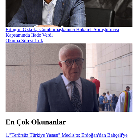
Ertuğrul Özkök, 'Cumhurbaşkanına Hakaret' Soruşturması
Kapsamında İfade Verdi
Okuma Süresi 1 dk
En Çok Okunanlar
1
.
"Terörsüz Türkiye Yasası" Meclis'te: Erdoğan'dan Bahçeli'ye