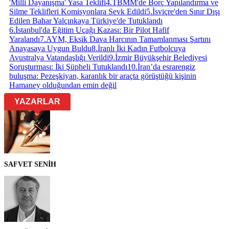
'Milli Dayanışma' Yasa Teklifi
4
.
TBMM'de Borç Yapılandırma ve
Silme Teklifleri Komisyonlara Sevk Edildi
5
.
İsviçre'den Sınır Dışı
Edilen Bahar Yalçınkaya Türkiye'de Tutuklandı
6
.
İstanbul'da Eğitim Uçağı Kazası: Bir Pilot Hafif
Yaralandı
7
.
AYM, Eksik Dava Harcının Tamamlanması Şartını
Anayasaya Uygun Buldu
8
.
İranlı İki Kadın Futbolcuya
Avustralya Vatandaşlığı Verildi
9
.
İzmir Büyükşehir Belediyesi
Soruşturması: İki Şüpheli Tutuklandı
10
.
İran’da esrarengiz
buluşma: Pezeşkiyan, karanlık bir araçta görüştüğü kişinin
Hamaney olduğundan emin değil
YAZARLAR
SAFVET SENİH