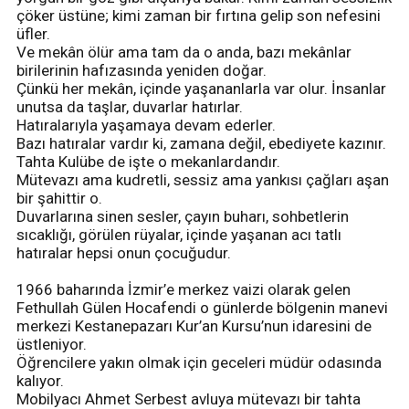
çöker üstüne; kimi zaman bir fırtına gelip son nefesini
üfler.
Ve mekân ölür ama tam da o anda, bazı mekânlar
birilerinin hafızasında yeniden doğar.
Çünkü her mekân, içinde yaşananlarla var olur. İnsanlar
unutsa da taşlar, duvarlar hatırlar.
Hatıralarıyla yaşamaya devam ederler.
Bazı hatıralar vardır ki, zamana değil, ebediyete kazınır.
Tahta Kulübe de işte o mekanlardandır.
Mütevazı ama kudretli, sessiz ama yankısı çağları aşan
bir şahittir o.
Duvarlarına sinen sesler, çayın buharı, sohbetlerin
sıcaklığı, görülen rüyalar, içinde yaşanan acı tatlı
hatıralar hepsi onun çocuğudur.
1966 baharında İzmir’e merkez vaizi olarak gelen
Fethullah Gülen Hocafendi o günlerde bölgenin manevi
merkezi Kestanepazarı Kur’an Kursu’nun idaresini de
üstleniyor.
Öğrencilere yakın olmak için geceleri müdür odasında
kalıyor.
Mobilyacı Ahmet Serbest avluya mütevazı bir tahta