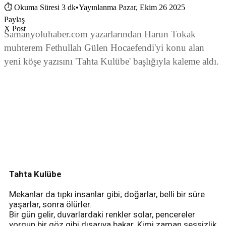
⏱
Okuma Süresi 3 dk
•
Yayınlanma Pazar, Ekim 26 2025
Paylaş
X Post
Samanyoluhaber.com yazarlarından Harun Tokak
muhterem Fethullah Gülen Hocaefendi'yi konu alan
yeni köşe yazısını 'Tahta Kulübe' başlığıyla kaleme aldı.
Tahta Kulübe
Mekanlar da tıpkı insanlar gibi; doğarlar, belli bir süre
yaşarlar, sonra ölürler.
Bir gün gelir, duvarlardaki renkler solar, pencereler
yorgun bir göz gibi dışarıya bakar. Kimi zaman sessizlik