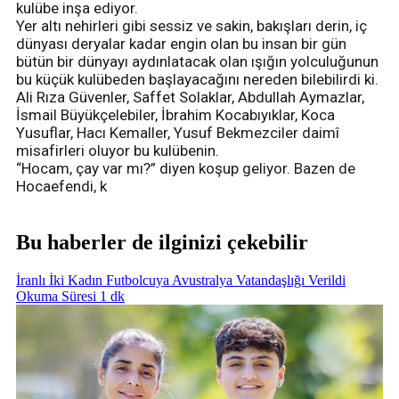
kulübe inşa ediyor.
Yer altı nehirleri gibi sessiz ve sakin, bakışları derin, iç
dünyası deryalar kadar engin olan bu insan bir gün
bütün bir dünyayı aydınlatacak olan ışığın yolculuğunun
bu küçük kulübeden başlayacağını nereden bilebilirdi ki.
Ali Rıza Güvenler, Saffet Solaklar, Abdullah Aymazlar,
İsmail Büyükçelebiler, İbrahim Kocabıyıklar, Koca
Yusuflar, Hacı Kemaller, Yusuf Bekmezciler daimî
misafirleri oluyor bu kulübenin.
“Hocam, çay var mı?” diyen koşup geliyor. Bazen de
Hocaefendi, k
Bu haberler de ilginizi çekebilir
İranlı İki Kadın Futbolcuya Avustralya Vatandaşlığı Verildi
Okuma Süresi 1 dk