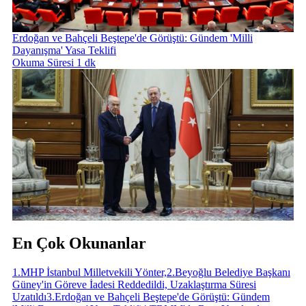
Erdoğan ve Bahçeli Beştepe'de Görüştü: Gündem 'Milli
Dayanışma' Yasa Teklifi
Okuma Süresi 1 dk
En Çok Okunanlar
1
.
MHP İstanbul Milletvekili Yönter,
2
.
Beyoğlu Belediye Başkanı
Güney'in Göreve İadesi Reddedildi, Uzaklaştırma Süresi
Uzatıldı
3
.
Erdoğan ve Bahçeli Beştepe'de Görüştü: Gündem