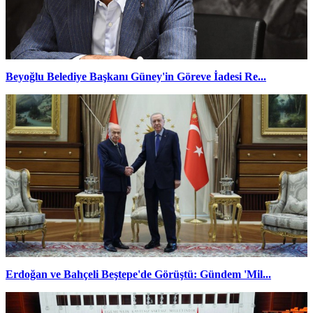
Beyoğlu Belediye Başkanı Güney'in Göreve İadesi Re...
Erdoğan ve Bahçeli Beştepe'de Görüştü: Gündem 'Mil...