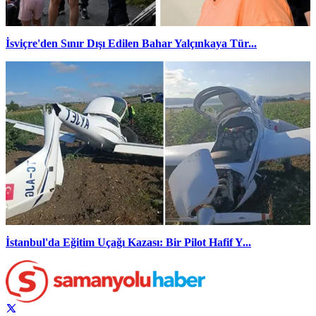
İsviçre'den Sınır Dışı Edilen Bahar Yalçınkaya Tür...
İstanbul'da Eğitim Uçağı Kazası: Bir Pilot Hafif Y...