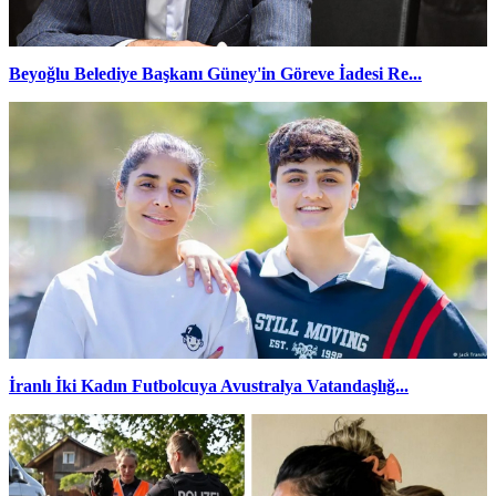
Beyoğlu Belediye Başkanı Güney'in Göreve İadesi Re...
İranlı İki Kadın Futbolcuya Avustralya Vatandaşlığ...