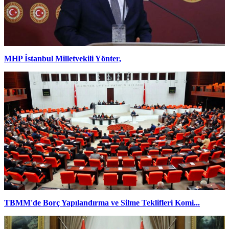
MHP İstanbul Milletvekili Yönter,
TBMM'de Borç Yapılandırma ve Silme Teklifleri Komi...