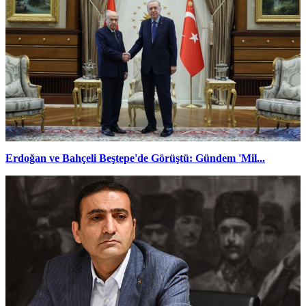
Erdoğan ve Bahçeli Beştepe'de Görüştü: Gündem 'Mil...